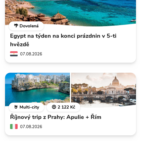
🌴 Dovolená
Egypt na týden na konci prázdnin v 5-ti
hvězdě
07.08.2026
🤘 Multi-city
😍 2 122 Kč
Říjnový trip z Prahy: Apulie + Řím
07.08.2026