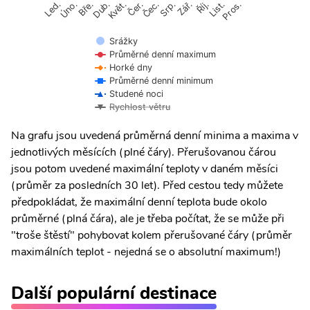
Úno.
Čer.
Čec.
Říj.
Led.
Bře.
Dub.
Květ.
Srp.
Zář.
List.
Pros.
Srážky
Průměrné denní maximum
Horké dny
Průměrné denní minimum
Studené noci
Rychlost větru
Na grafu jsou uvedená průměrná denní minima a maxima v
jednotlivých měsících (plné čáry). Přerušovanou čárou
jsou potom uvedené maximální teploty v daném měsíci
(průměr za posledních 30 let). Před cestou tedy můžete
předpokládat, že maximální denní teplota bude okolo
průměrné (plná čára), ale je třeba počítat, že se může při
"troše štěstí" pohybovat kolem přerušované čáry (průměr
maximálních teplot - nejedná se o absolutní maximum!)
Další populární destinace