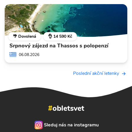
🌴 Dovolená
👌 14 590 Kč
Srpnový zájezd na Thassos s polopenzí
06.08.2026
Poslední akční letenky
#
obletsvet
Sleduj nás na instagramu