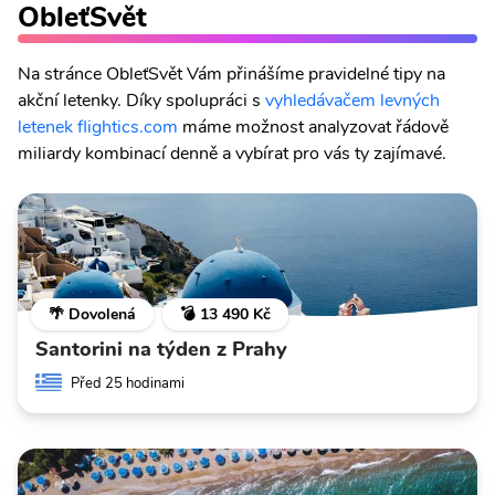
ObleťSvět
Na stránce ObleťSvět Vám přinášíme pravidelné tipy na
akční letenky. Díky spolupráci s
vyhledávačem levných
letenek flightics.com
máme možnost analyzovat řádově
miliardy kombinací denně a vybírat pro vás ty zajímavé.
🌴 Dovolená
💣 13 490 Kč
Santorini na týden z Prahy
Před 25 hodinami