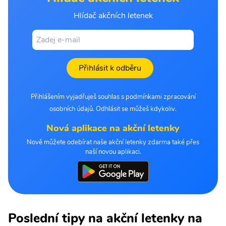
Hlídač akčních letenek
Přihlásit k odběru
Přihlášením vyjadřuješ souhlas s podmínkami zpracování
osobních údajů. Odhlásit se můžeš kdykoliv.
Nová aplikace na akční letenky
Nově můžete odebírat naše akční letenky zdarma také přes
naší novou aplikaci.
Poslední tipy na akční letenky na