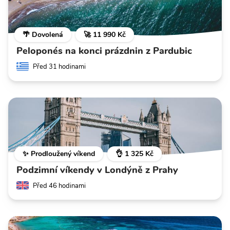
🌴 Dovolená
🚀 11 990 Kč
Peloponés na konci prázdnin z Pardubic
Před 31 hodinami
✨ Prodloužený víkend
👌 1 325 Kč
Podzimní víkendy v Londýně z Prahy
Před 46 hodinami