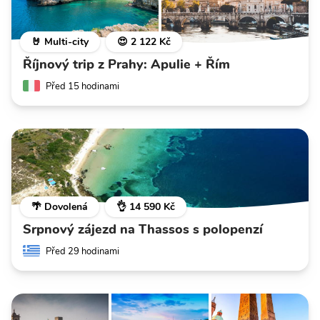
🤘 Multi-city
😍 2 122 Kč
Říjnový trip z Prahy: Apulie + Řím
Před 15 hodinami
🌴 Dovolená
👌 14 590 Kč
Srpnový zájezd na Thassos s polopenzí
Před 29 hodinami