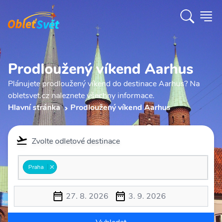
Prodloužený víkend Aarhus
Plánujete prodloužený víkend do destinace Aarhus? Na
obletsvet.cz naleznete všechny informace.
Hlavní stránka
Prodloužený víkend Aarhus
Zvolte odletové destinace
Praha
27. 8. 2026
3. 9. 2026