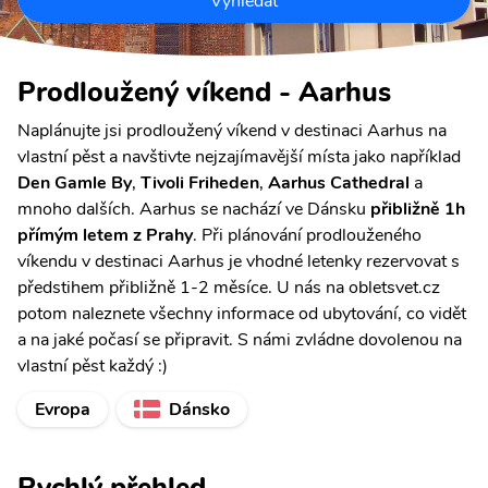
Vyhledat
Prodloužený víkend - Aarhus
Naplánujte jsi prodloužený víkend v destinaci Aarhus na
vlastní pěst a navštivte nejzajímavější místa jako například
Den Gamle By
,
Tivoli Friheden
,
Aarhus Cathedral
a
mnoho dalších. Aarhus se nachází ve Dánsku
přibližně 1h
přímým letem z Prahy
. Při plánování prodlouženého
víkendu v destinaci Aarhus je vhodné letenky rezervovat s
předstihem přibližně 1-2 měsíce. U nás na obletsvet.cz
potom naleznete všechny informace od ubytování, co vidět
a na jaké počasí se připravit. S námi zvládne dovolenou na
vlastní pěst každý :)
Evropa
Dánsko
Rychlý přehled