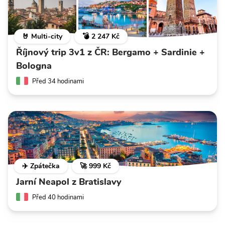
🤘 Multi-city
💣 2 247 Kč
Říjnový trip 3v1 z ČR: Bergamo + Sardinie +
Bologna
Před 34 hodinami
✈️ Zpátečka
🚀 999 Kč
Jarní Neapol z Bratislavy
Před 40 hodinami