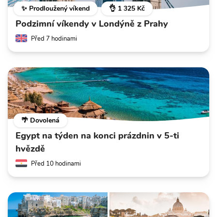
✨ Prodloužený víkend
👌 1 325 Kč
Podzimní víkendy v Londýně z Prahy
Před 7 hodinami
🌴 Dovolená
Egypt na týden na konci prázdnin v 5-ti
hvězdě
Před 10 hodinami