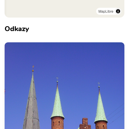
MapLibre
Odkazy