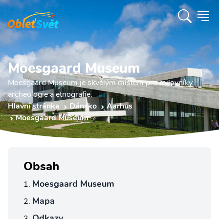
Moesgaard Museum
Moesgaard Museum je skvělým místem pro milovníky
archeologie a etnografie.
Hlavní stránka
Dánsko
Aarhus
Moesgaard Museum
Obsah
Moesgaard Museum
Mapa
Odkazy