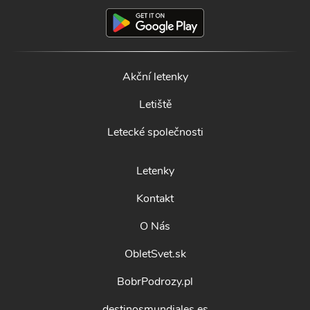
Akční letenky
Letiště
Letecké společnosti
Letenky
Kontakt
O Nás
ObletSvet.sk
BobrPodrozy.pl
destinosmundiales.es