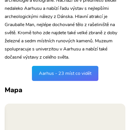
archeologie a etnografie. Nachází se v předměstí Beder
nedaleko Aarhusu a nabízí řadu výstav s nejlepšími
archeologickými nálezy z Dánska. Hlavní atrakcí je
Grauballe Man, nejlépe dochované tělo z rašeliniště na
světě. Kromě toho zde najdete také velké zbraně z doby
železné a sedm místních runových kamenů. Muzeum
spolupracuje s univerzitou v Aarhusu a nabízí také
dočasné výstavy z celého světa.
Aarhus - 23 míst co vidět
Mapa