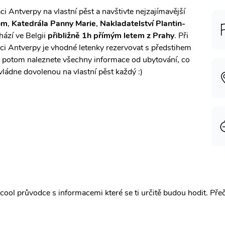
ci Antverpy na vlastní pěst a navštivte nejzajímavější
om
,
Katedrála Panny Marie
,
Nakladatelství Plantin-
ází ve Belgii
přibližně 1h přímým letem z Prahy
. Při
ci Antverpy je vhodné letenky rezervovat s předstihem
cz potom naleznete všechny informace od ubytování, co
zvládne dovolenou na vlastní pěst každý :)
ool průvodce s informacemi které se ti určitě budou hodit.
Pře