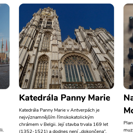
Katedrála Panny Marie
Na
Mo
Katedrála Panny Marie v Antverpách je
nejvýznamnějším římskokatolickým
Plan
chrámem v Belgii. Její stavba trvala 169 let
i.
muze
(1352-1521) a dodnes není „dokončena“.