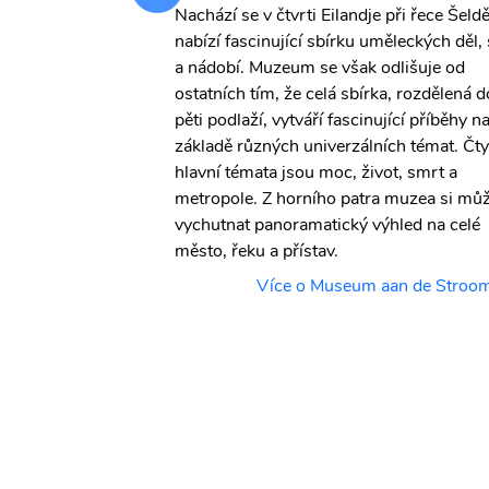
Nachází se v čtvrti Eilandje při řece Šeldě
h architektů a
nabízí fascinující sbírku uměleckých děl,
a mezi zvonice
a nádobí. Muzeum se však odlišuje od
vé dědictví
ostatních tím, že celá sbírka, rozdělená d
ntverpy staly
pěti podlaží, vytváří fascinující příběhy n
hodních přístavů a
základě různých univerzálních témat. Čty
everní Evropě.
hlavní témata jsou moc, život, smrt a
it stávající
metropole. Z horního patra muzea si mů
 a impozantní
vychutnat panoramatický výhled na celé
a prosperitě
město, řeku a přístav.
Více o Museum aan de Stroo
werp City Hall