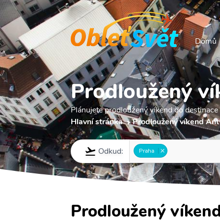
Domů
Prodloužený ví
Plánujete prodloužený víkend do destinace
Hlavní stránka
Prodloužený víkend Ant
Odkud:
Praha
Prodloužený víkend