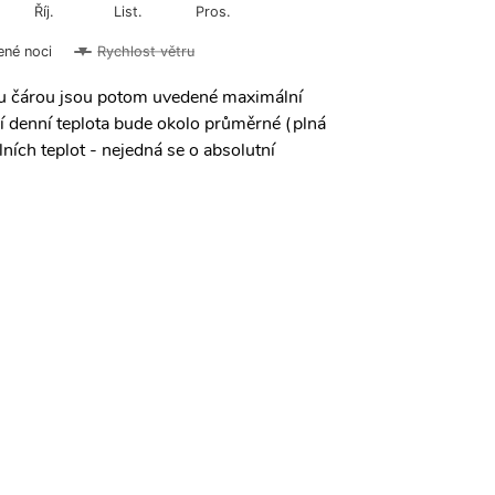
Říj.
List.
Pros.
ené noci
Rychlost větru
ou čárou jsou potom uvedené maximální
í denní teplota bude okolo průměrné (plná
ních teplot - nejedná se o absolutní