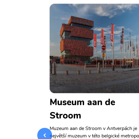
Hall
Museum aan de
Stroom
e, stojí na
ěstí Grote Markt.
Muzeum aan de Stroom v Antverpách je
 postaven v letech
největší muzeum v této belgické metropol
u Cornelise