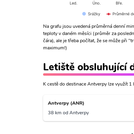
Úno.
Led.
Bře.
Srážky
Průměrné d
Na grafu jsou uvedená průměrná denní min
teploty v daném měsíci (průměr za posledn
čára), ale je třeba počítat, že se může při
maximum!)
Letiště obsluhující
K cestě do destinace Antverpy lze využít 1 l
Antverpy (ANR)
38 km od Antverpy