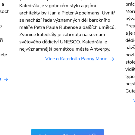
 a
prác
Katedrála je v gotickém stylu a jejími
 soch
More
architekty byli Jan a Pieter Appelmans. Uvnitř
býva
se nachází řada významných děl barokního
o
Pres
malíře Petra Paula Rubense a dalších umělců.
a
a je
Zvonice katedrály je zahrnuta na seznam
ři
dědi
světového dědictví UNESCO. Katedrála je
návš
nejvýznamnější památkou města Antverpy.
žete
pozl
Více o Katedrála Panny Marie
stol
vidě
typo
m
nejs
Gute