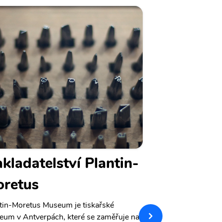
kladatelství Plantin-
Rubens 
retus
Rubenshuis v Ant
a dílnou slavného
tin-Moretus Museum je tiskařské
Paula Rubense. Z
um v Antverpách, které se zaměřuje na
nechal Rubens fla