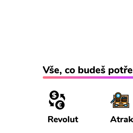
Vše, co budeš potře
ištění
Revolut
Atrak