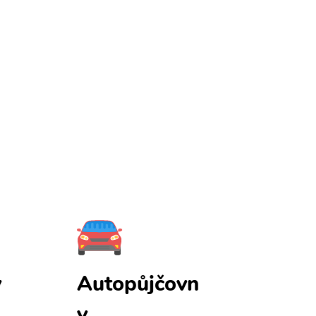
y
Autopůjčovn
Pojištění
y