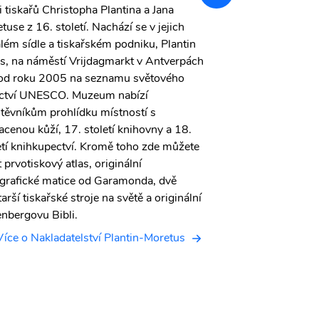
i tiskařů Christopha Plantina a Jana
rozšířit na základ
tuse z 16. století. Nachází se v jejich
renovacích měl dů
lém sídle a tiskařském podniku, Plantin
vzhled italského p
s, na náměstí Vrijdagmarkt v Antverpách
Rubensovy uměleck
 od roku 2005 na seznamu světového
areál muzeem věn
ctví UNESCO. Muzeum nabízí
Rubense a jeho so
těvníkům prohlídku místností s
místo a obdivujte
acenou kůží, 17. století knihovny a 18.
nejvýznamnějších m
etí knihkupectví. Kromě toho zde můžete
t prvotiskový atlas, originální
grafické matice od Garamonda, dvě
tarší tiskařské stroje na světě a originální
nbergovu Bibli.
Více o Nakladatelství Plantin-Moretus