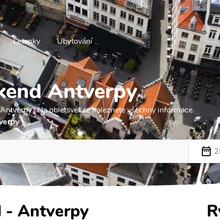
Letenky
Ubytování
kend Antverpy
 Antverpy? Na obletsvet.cz naleznete všechny informace.
verpy
2
 - Antverpy
R