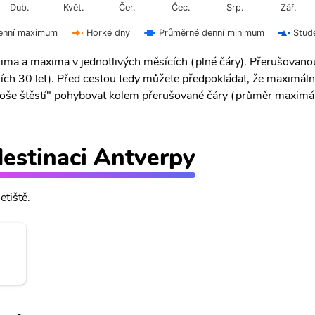
Čer.
Čec.
Dub.
Květ.
Srp.
Zář.
enní maximum
Horké dny
Průměrné denní minimum
Stud
ima a maxima v jednotlivých měsících (plné čáry). Přerušovan
ích 30 let). Před cestou tedy můžete předpokládat, že maximáln
 "troše štěstí" pohybovat kolem přerušované čáry (průměr maximál
 destinaci Antverpy
etiště.