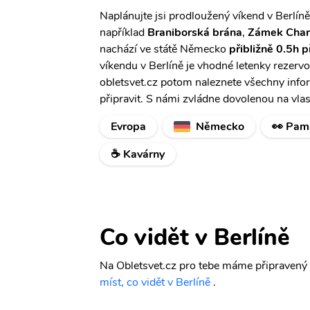
Naplánujte jsi prodloužený víkend v Berlíně 
například
Braniborská brána
,
Zámek Char
nachází ve státě Německo
přibližně 0.5h 
víkendu v Berlíně je vhodné letenky rezerv
obletsvet.cz potom naleznete všechny infor
připravit. S námi zvládne dovolenou na vlas
Evropa
Německo
👀 Pam
☕ Kavárny
Co vidět v Berlíně
Na Obletsvet.cz pro tebe máme připravený c
míst, co vidět v Berlíně
.