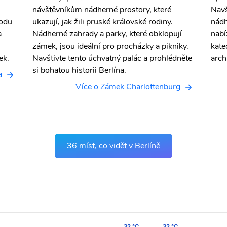
návštěvníkům nádherné prostory, které
Navš
bodu
ukazují, jak žili pruské královské rodiny.
nádh
a
Nádherné zahrady a parky, které obklopují
nabí
zámek, jsou ideální pro procházky a pikniky.
kate
ek.
Navštivte tento úchvatný palác a prohlédněte
arch
si bohatou historii Berlína.
a
Více o Zámek Charlottenburg
36 míst, co vidět v Berlíně
32 °C
32 °C
32 °C
32 °C