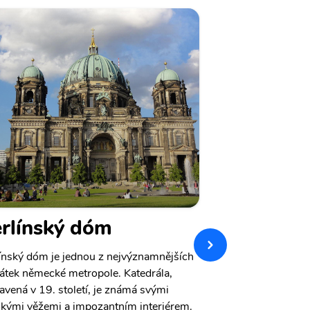
rlínský dóm
Staré m
ínský dóm je jednou z nejvýznamnějších
Staré muzeum (Alt
tek německé metropole. Katedrála,
skvělým místem pr
avená v 19. století, je známá svými
Muzeum se special
kými věžemi a impozantním interiérem.
ukazuje návštěvn