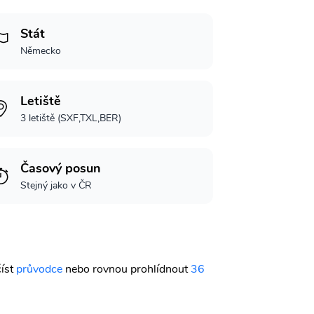
Stát
Německo
Letiště
3 letiště (SXF,TXL,BER)
Časový posun
Stejný jako v ČR
číst
průvodce
nebo rovnou prohlídnout
36