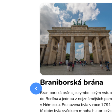
náměstí
Braniborská brána
damer Platz) je
Braniborská brána je symbolickým vstu
Berlíně. Toto
do Berlína a jednou z nejznámějších pam
chodů, restaurací
v Německu. Postavena byla v roce 1791 
r, kde se konají
té doby byla svědkem mnoha historickýc