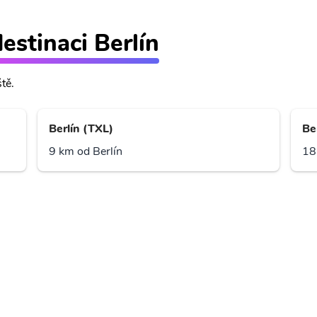
destinaci Berlín
ště.
Berlín (TXL)
Be
9 km od Berlín
18
ě