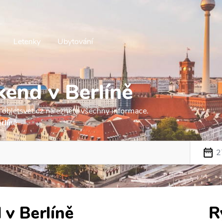
Letenky
Ubytování
kend v Berlíně
 obletsvet.cz naleznete všechny informace.
rlíně
2
 v Berlíně
R