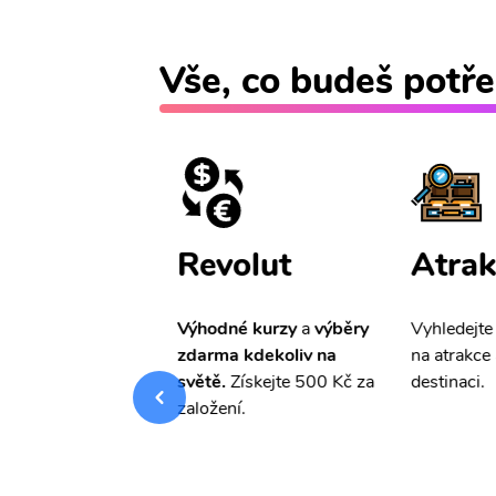
Vše, co budeš potře
ištění
Revolut
Atrak
pro Vás
slevu ve
Výhodné kurzy
a
výběry
Vyhledejte
0%
na cestovní
zdarma kdekoliv na
na atrakce 
ní a případné
světě.
Získejte 500 Kč za
destinaci.
.
založení.