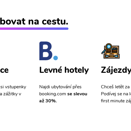
bovat na cestu.
ce
Zájezd
Levné hotely
 si vstupenky
Chceš letět za
Najdi ubytování přes
a zážitky v
Podívej se na l
booking.com
se slevou
first minute zá
až 30%.