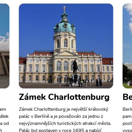
Zámek Charlottenburg
Be
pem
Zámek Charlottenburg je největší královský
Berl
átek
palác v Berlíně a je považován za jednu z
pamá
a od
nejvýznamnějších turistických atrakcí města.
post
h
Palác byl postaven v roce 1695 a nabízí
vyso