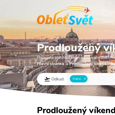
Domů
Prodloužený ví
Plánujete prodloužený víkend v Berlíně? Na
Hlavní stránka
Prodloužený víkend v Be
Odkud:
Praha
Prodloužený víkend