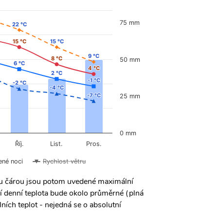
75 mm
22 °C
22 °C
15 °C
15 °C
15 °C
15 °C
9 °C
9 °C
8 °C
8 °C
50 mm
6 °C
6 °C
4 °C
4 °C
2 °C
2 °C
-1 °C
-1 °C
-2 °C
-2 °C
-4 °C
-4 °C
-7 °C
-7 °C
25 mm
0 mm
Říj.
List.
Pros.
ené noci
Rychlost větru
ou čárou jsou potom uvedené maximální
í denní teplota bude okolo průměrné (plná
ních teplot - nejedná se o absolutní