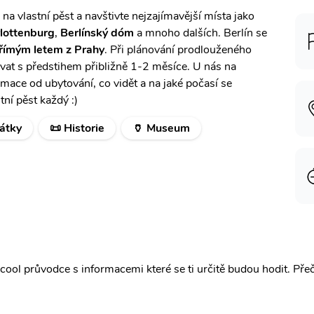
na vlastní pěst a navštivte nejzajímavější místa jako
lottenburg
,
Berlínský dóm
a mnoho dalších. Berlín se
přímým letem z Prahy
. Při plánování prodlouženého
ovat s předstihem přibližně 1-2 měsíce. U nás na
mace od ubytování, co vidět a na jaké počasí se
tní pěst každý :)
átky
📜 Historie
🏺 Museum
ool průvodce s informacemi které se ti určitě budou hodit.
Pře