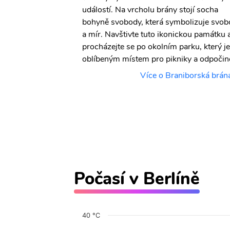
ystoupejte na
událostí. Na vrcholu brány stojí socha
amapunkt a užijte
bohyně svobody, která symbolizuje svo
tsdamer Platz je
a mír. Navštivte tuto ikonickou památku 
procházky po
procházejte se po okolním parku, který je
niborská brána.
oblíbeným místem pro pikniky a odpočin
imské náměstí
Více o Braniborská brán
Počasí v Berlíně
40 °C