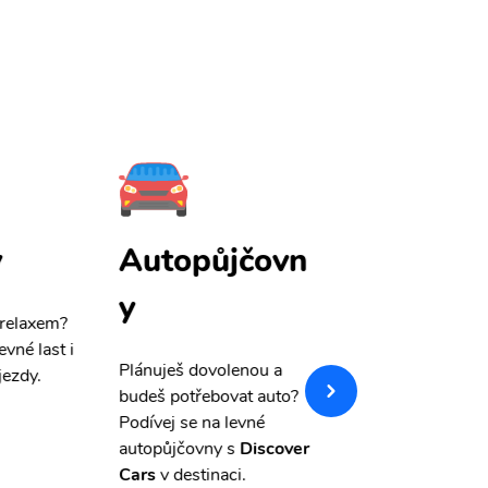
y
Autopůjčovn
Pojištění
y
 relaxem?
Máme pro Vás
sle
evné last i
výši 50%
na cest
Plánuješ dovolenou a
jezdy.
pojištění a případ
budeš potřebovat auto?
storno.
Podívej se na levné
autopůjčovny s
Discover
Cars
v destinaci.