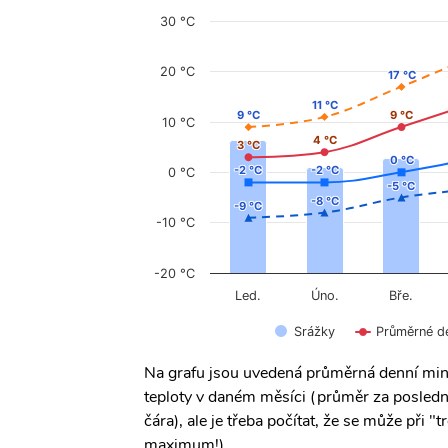
30 °C
20 °C
17 °C
17 °C
11 °C
11 °C
9 °C
9 °C
9 °C
9 °C
10 °C
4 °C
4 °C
3 °C
3 °C
0 °C
0 °C
-2 °C
-2 °C
-2 °C
-2 °C
0 °C
-5 °C
-5 °C
-8 °C
-8 °C
-9 °C
-9 °C
-10 °C
-20 °C
Úno.
Led.
Bře.
Srážky
Průměrné d
Na grafu jsou uvedená průměrná denní min
teploty v daném měsíci (průměr za posledn
čára), ale je třeba počítat, že se může při
maximum!)