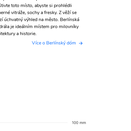
tivte toto místo, abyste si prohlédli
soch, keramiky a d
erné vitráže, sochy a fresky. Z věží se
Říma. Budova sama
zí úchvatný výhled na město. Berlínská
vyniká svou klasic
drála je ideálním místem pro milovníky
hledáte zajímavou
itektury a historie.
svého pobytu v Be
pravým místem.
Více o Berlínský dóm
100 mm