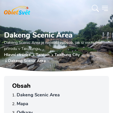
Dakeng Scenic Area
Dakeng Scenic Area je nejlepší způsob, jak si vychutnat
přírodu v Taichungu.
Hlavní stránka
Taiwan
Taichung City
Dakeng Scenic Area
Obsah
Dakeng Scenic Area
Mapa
Odkazy