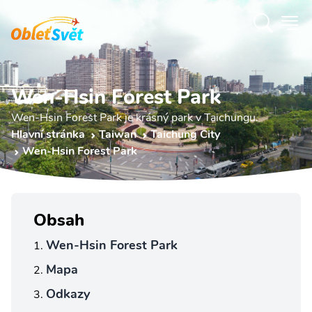
Wen-Hsin Forest Park
Wen-Hsin Forest Park je krásný park v Taichungu.
Hlavní stránka
Taiwan
Taichung City
Wen-Hsin Forest Park
Obsah
Wen-Hsin Forest Park
Mapa
Odkazy