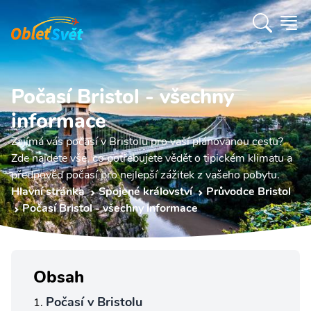
Počasí Bristol - všechny
informace
Zajímá vás počasí v Bristolu pro vaší plánovanou cestu?
Zde najdete vše, co potřebujete vědět o tipickém klimatu a
předpověď počasí pro nejlepší zážitek z vašeho pobytu.
Hlavní stránka
Spojené království
Průvodce Bristol
Počasí Bristol - všechny informace
Obsah
Počasí v Bristolu