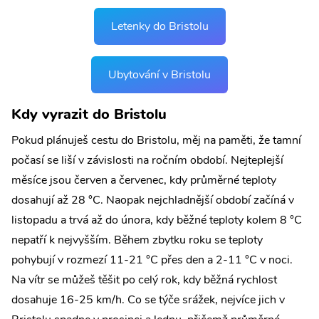
Letenky do Bristolu
Ubytování v Bristolu
Kdy vyrazit do Bristolu
Pokud plánuješ cestu do Bristolu, měj na paměti, že tamní
počasí se liší v závislosti na ročním období. Nejteplejší
měsíce jsou červen a červenec, kdy průměrné teploty
dosahují až 28 °C. Naopak nejchladnější období začíná v
listopadu a trvá až do února, kdy běžné teploty kolem 8 °C
nepatří k nejvyšším. Během zbytku roku se teploty
pohybují v rozmezí 11-21 °C přes den a 2-11 °C v noci.
Na vítr se můžeš těšit po celý rok, kdy běžná rychlost
dosahuje 16-25 km/h. Co se týče srážek, nejvíce jich v