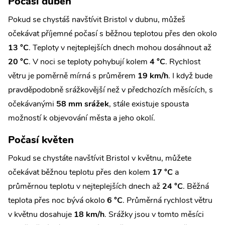
Počasí duben
Pokud se chystáš navštívit Bristol v dubnu, můžeš
očekávat příjemné počasí s běžnou teplotou přes den okolo
13 °C
. Teploty v nejteplejších dnech mohou dosáhnout až
20 °C
. V noci se teploty pohybují kolem
4 °C
. Rychlost
větru je poměrně mírná s průměrem
19 km/h
. I když bude
pravděpodobně srážkovější než v předchozích měsících, s
očekávanými
58 mm srážek
, stále existuje spousta
možností k objevování města a jeho okolí.
Počasí květen
Pokud se chystáte navštívit Bristol v květnu, můžete
očekávat běžnou teplotu přes den kolem
17 °C
a
průměrnou teplotu v nejteplejších dnech až
24 °C
. Běžná
teplota přes noc bývá okolo
6 °C
. Průměrná rychlost větru
v květnu dosahuje
18 km/h
. Srážky jsou v tomto měsíci