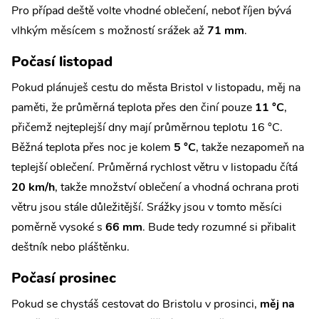
Pro případ deště volte vhodné oblečení, neboť říjen bývá
vlhkým měsícem s možností srážek až
71 mm
.
Počasí listopad
Pokud plánuješ cestu do města Bristol v listopadu, měj na
paměti, že průměrná teplota přes den činí pouze
11 °C
,
přičemž nejteplejší dny mají průměrnou teplotu 16 °C.
Běžná teplota přes noc je kolem
5 °C
, takže nezapomeň na
teplejší oblečení. Průměrná rychlost větru v listopadu čítá
20 km/h
, takže množství oblečení a vhodná ochrana proti
větru jsou stále důležitější. Srážky jsou v tomto měsíci
poměrně vysoké s
66 mm
. Bude tedy rozumné si přibalit
deštník nebo pláštěnku.
Počasí prosinec
Pokud se chystáš cestovat do Bristolu v prosinci,
měj na