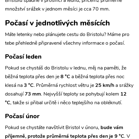
Bristolu spadne v prosinci a lednu, přičemž průměrné
množství srážek v jednom měsíci je cca 70 mm.
Počasí v jednotlivých měsících
Máte letenky nebo plánujete cestu do Bristolu? Máme pro
tebe přehledně připravené všechny informace o počasí.
Počasí leden
Pokud se chystáš do Bristolu v lednu, měj na paměti, že
běžná teplota přes den je
8 °C
a běžná teplota přes noc
klesá na
3 °C
. Průměrná rychlost větru je
25 km/h
a srážky
dosahují
73 mm
. Nejvyšší teploty se pohybují kolem
12
°C
, takže si přibal určitě i něco teplejšího na obléknutí.
Počasí únor
Pokud se chystáte navštívit Bristol v únoru,
bude vám
příjemně, protože průměrná teplota přes den je 9 °C
. V