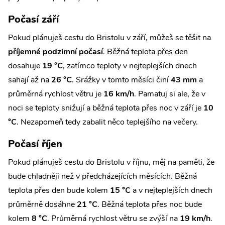
Počasí září
Pokud plánuješ cestu do Bristolu v září, můžeš se těšit na
příjemné podzimní počasí
. Běžná teplota přes den
dosahuje
19 °C
, zatímco teploty v nejteplejších dnech
sahají až na
26 °C
. Srážky v tomto měsíci činí
43 mm
a
průměrná rychlost větru je
16 km/h
. Pamatuj si ale, že v
noci se teploty snižují a běžná teplota přes noc v září je
10
°C
. Nezapomeň tedy zabalit něco teplejšího na večery.
Počasí říjen
Pokud plánuješ cestu do Bristolu v říjnu, měj na paměti, že
bude chladněji než v předcházejících měsících. Běžná
teplota přes den bude kolem
15 °C
a v nejteplejších dnech
průměrně dosáhne
21 °C
. Běžná teplota přes noc bude
kolem
8 °C
. Průměrná rychlost větru se zvýší na
19 km/h
.