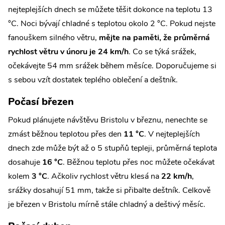
nejteplejších dnech se můžete těšit dokonce na teplotu 13
°C. Noci bývají chladné s teplotou okolo 2 °C. Pokud nejste
fanouškem silného větru,
mějte na paměti, že průměrná
rychlost větru v únoru je 24 km/h
. Co se týká srážek,
očekávejte 54 mm srážek během měsíce. Doporučujeme si
s sebou vzít dostatek teplého oblečení a deštník.
Počasí březen
Pokud plánujete návštěvu Bristolu v březnu, nenechte se
zmást běžnou teplotou přes den
11 °C
. V nejteplejších
dnech zde může být až o 5 stupňů tepleji, průměrná teplota
dosahuje
16 °C
. Běžnou teplotu přes noc můžete očekávat
kolem
3 °C
. Ačkoliv rychlost větru klesá na
22 km/h
,
srážky dosahují 51 mm, takže si přibalte deštník. Celkově
je březen v Bristolu mírně stále chladný a deštivý měsíc.