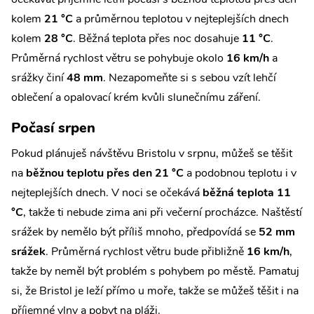
kolem
21 °C
a průměrnou teplotou v nejteplejších dnech
kolem
28 °C
. Běžná teplota přes noc dosahuje
11 °C
.
Průměrná rychlost větru se pohybuje okolo
16 km/h
a
srážky činí
48 mm
. Nezapomeňte si s sebou vzít lehčí
oblečení a opalovací krém kvůli slunečnímu záření.
Počasí srpen
Pokud plánuješ návštěvu Bristolu v srpnu, můžeš se těšit
na
běžnou teplotu přes den 21 °C
a podobnou teplotu i v
nejteplejších dnech. V noci se očekává
běžná teplota 11
°C
, takže ti nebude zima ani při večerní procházce. Naštěstí
srážek by nemělo být příliš mnoho, předpovídá se
52 mm
srážek
. Průměrná rychlost větru bude přibližně
16 km/h
,
takže by neměl být problém s pohybem po městě. Pamatuj
si, že Bristol je leží přímo u moře, takže se můžeš těšit i na
příjemné vlny a pobyt na pláži.