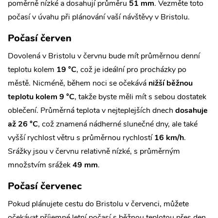
poměrně nízké a dosahují průměru
51 mm
. Vezměte toto
počasí v úvahu při plánování vaší návštěvy v Bristolu.
Počasí červen
Dovolená v Bristolu v červnu bude mít průměrnou denní
teplotu kolem
19 °C
, což je ideální pro procházky po
městě. Nicméně, během noci se očekává
nižší běžnou
teplotu kolem 9 °C
, takže byste měli mít s sebou dostatek
oblečení. Průměrná teplota v nejteplejších dnech
dosahuje
až 26 °C
, což znamená nádherné slunečné dny, ale také
vyšší rychlost větru s průměrnou rychlostí
16 km/h
.
Srážky jsou v červnu relativně nízké, s průměrným
množstvím srážek
49 mm
.
Počasí červenec
Pokud plánujete cestu do Bristolu v červenci, můžete
očekávat příjemné letní počasí s běžnou teplotou přes den