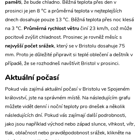
paměti
, že bude chladno. Běžná teplota přes den v
prosinci je jen 8 °C a průměrná teplota v nejteplejších
dnech dosahuje pouze 13 °C. Běžná teplota přes noc klesá
na 3 °C.
Průměrná rychlost větru
činí 23 km/h, což může
pocitově zvýšit chladnost. Prosinec je rovněž měsíc s
nejvyšší počet srážek
, který se v Bristolu dosahuje 75
mm. Proto je důležité připravit si teplé oblečení a deštník v
případě, že se rozhodneš navštívit Bristol v prosinci.
Aktuální počasí
Pokud vás zajímá aktuální počasí v Bristolu ve Spojeném
království, jste na správném místě. Na následujícím grafu
můžete vidět denní i noční teploty pro dnešek a několik
následujících dní. Pokud vás zajímají další podrobnosti,
jako jsou například východ nebo západ slunce, vlhkost, vítr,
tlak, oblačnost nebo pravděpodobnost srážek, klikněte na