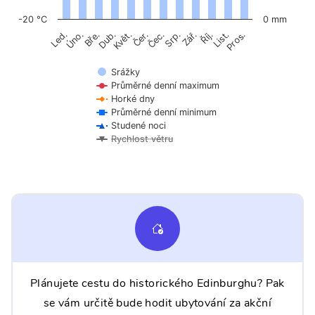
-20 °C
0 mm
Úno.
Čer.
Čec.
Říj.
Květ.
Srp.
List.
Bře.
Zář.
Pros.
Led.
Dub.
Srážky
Průměrné denní maximum
Horké dny
Průměrné denní minimum
Studené noci
Rychlost větru
Plánujete cestu do historického Edinburghu? Pak
se vám určitě bude hodit ubytování za akční