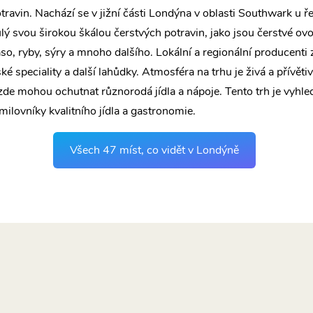
otravin. Nachází se v jižní části Londýna v oblasti Southwark u 
ulý svou širokou škálou čerstvých potravin, jako jsou čerstvé ov
so, ryby, sýry a mnoho dalšího. Lokální a regionální producenti 
ské speciality a další lahůdky. Atmosféra na trhu je živá a přívětiv
zde mohou ochutnat různorodá jídla a nápoje. Tento trh je vyh
ilovníky kvalitního jídla a gastronomie.
Všech 47 míst, co vidět v Londýně