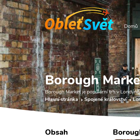
Domů
Borough Marke
Borough Market je populární trh v Londýně,
Hlavní stránka
Spojené království
Lo
Obsah
Boroug