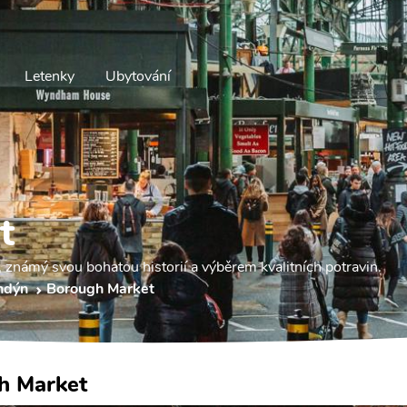
Letenky
Ubytování
t
 známý svou bohatou historií a výběrem kvalitních potravin.
ndýn
Borough Market
h Market