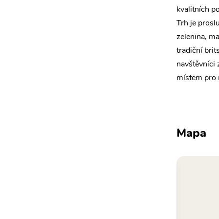
kvalitních p
Trh je prosl
zelenina, ma
tradiční brit
navštěvníci 
místem pro m
Mapa