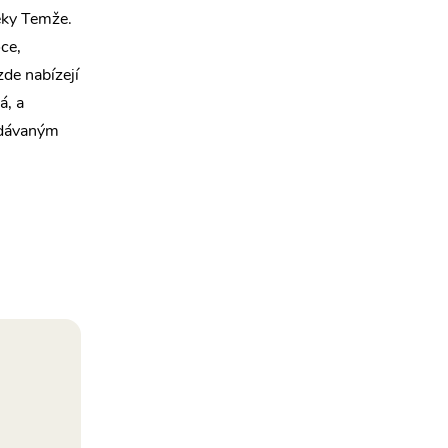
řeky Temže.
oce,
zde nabízejí
á, a
ledávaným