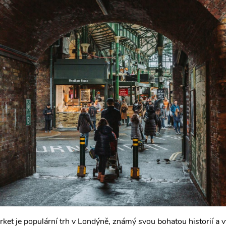
ket je populární trh v Londýně, známý svou bohatou historií a