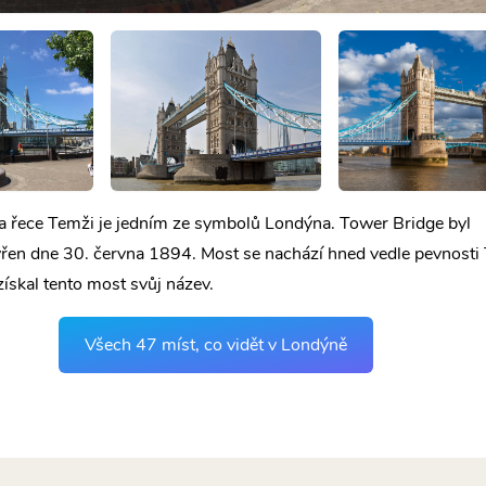
a řece Temži je jedním ze symbolů Londýna. Tower Bridge byl
vřen dne 30. června 1894. Most se nachází hned vedle pevnosti
získal tento most svůj název.
Všech 47 míst, co vidět v Londýně