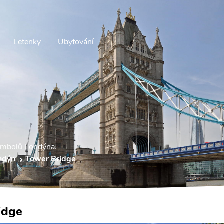
Letenky
Ubytování
symbolů Londýna.
ndýn
Tower Bridge
idge