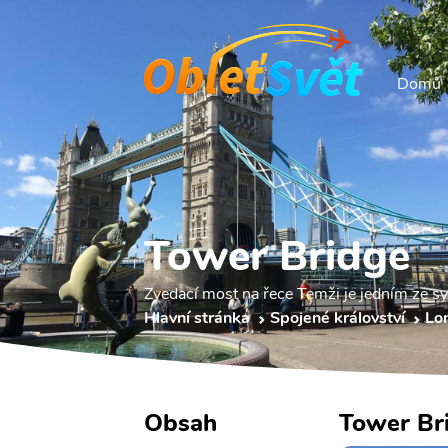
Domů
Tower Bridge
Zvedací most na řece Temži je jedním ze 
Hlavní stránka
Spojené království
Lo
Obsah
Tower Br