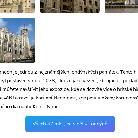
ondon je jednou z nejznámějších londýnských památek. Tento hi
 byl postaven v roce 1078, sloužil jako vězení, zbrojnice i poklad
 můžete navštívit jeho expozice, kde se dozvíte více o britské his
Největší atrakcí je korunní klenotnice, kde jsou uloženy korunovač
vného diamantu Koh-i-Noor.
Všech 47 míst, co vidět v Londýně