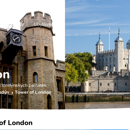
Letenky
Ubytování
on
h londýnských památek.
ndýn
Tower of London
of London