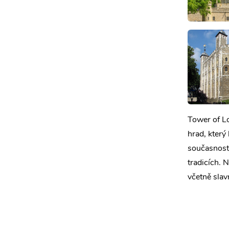
Tower of L
hrad, který
současnosti
tradicích. 
včetně sla