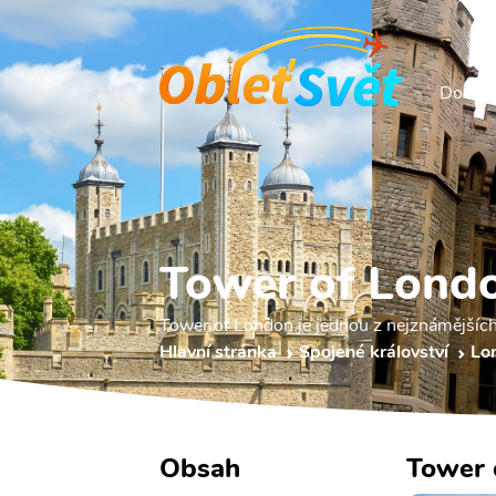
Domů
Tower of Lond
Tower of London je jednou z nejznámějšíc
Hlavní stránka
Spojené království
Lo
Obsah
Tower 