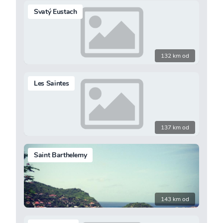
Svatý Eustach
132 km od
Les Saintes
137 km od
Saint Barthelemy
143 km od