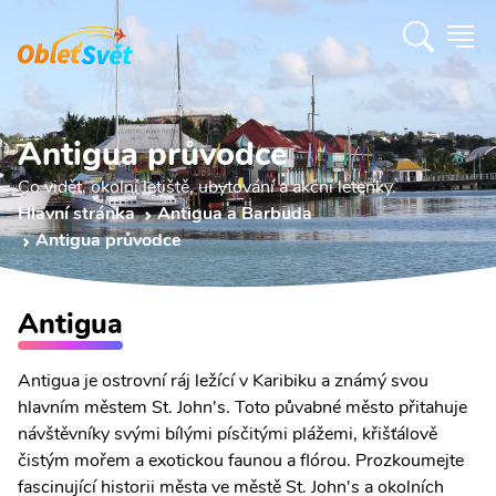
Antigua průvodce
Co vidět, okolní letiště, ubytování a akční letenky.
Hlavní stránka
Antigua a Barbuda
Antigua průvodce
Antigua
Antigua je ostrovní ráj ležící v Karibiku a známý svou
hlavním městem St. John's. Toto půvabné město přitahuje
návštěvníky svými bílými písčitými plážemi, křišťálově
čistým mořem a exotickou faunou a flórou. Prozkoumejte
fascinující historii města ve městě St. John's a okolních