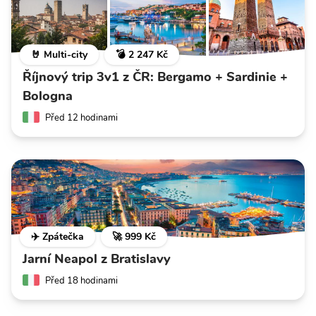
🤘 Multi-city
💣 2 247 Kč
Říjnový trip 3v1 z ČR: Bergamo + Sardinie +
Bologna
Před 12 hodinami
✈️ Zpátečka
🚀 999 Kč
Jarní Neapol z Bratislavy
Před 18 hodinami