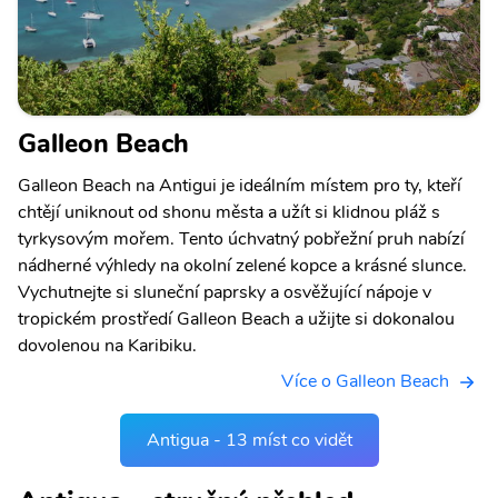
Galleon Beach
Galleon Beach na Antigui je ideálním místem pro ty, kteří
chtějí uniknout od shonu města a užít si klidnou pláž s
tyrkysovým mořem. Tento úchvatný pobřežní pruh nabízí
nádherné výhledy na okolní zelené kopce a krásné slunce.
Vychutnejte si sluneční paprsky a osvěžující nápoje v
tropickém prostředí Galleon Beach a užijte si dokonalou
dovolenou na Karibiku.
Více o Galleon Beach
Antigua - 13 míst co vidět