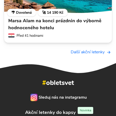
🌴 Dovolená
🚀 14 190 Kč
Marsa Alam na konci prázdnin do výborně
hodnoceného hotelu
Před 41 hodinami
Další akční letenky
#
obletsvet
Sleduj nás na instagramu
Novinka
Akční letenky do kapsy