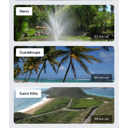
Nevis
83 km od
Guadeloupe
95 km od
Saint Kitts
99 km od