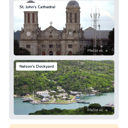
St. John's Cathedral
Přečíst víc
Nelson's Dockyard
Přečíst víc