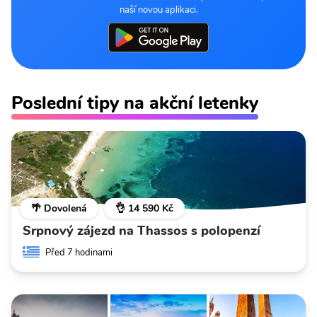
naší novou aplikaci.
Poslední tipy na akční letenky
🌴 Dovolená
👌 14 590 Kč
Srpnový zájezd na Thassos s polopenzí
Před 7 hodinami