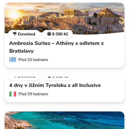
🌴 Dovolená
🤩 8 590 Kč
Ambrosia Suites – Athény s odletem z
Bratislavy
Před 20 hodinami
🌴 Dovolená
💣 6 318 Kč
4 dny v Jižním Tyrolsku s all Inclusive
Před 39 hodinami