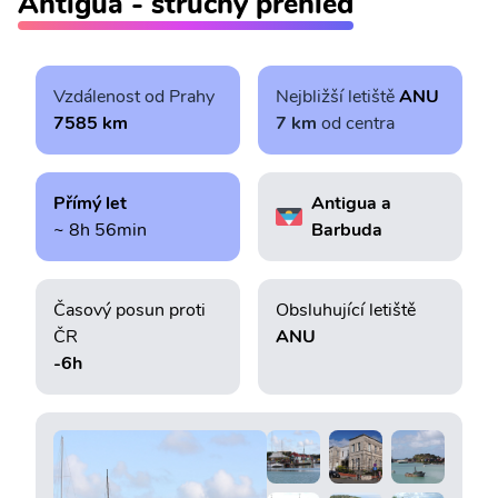
Antigua - stručný přehled
Vzdálenost od Prahy
Nejbližší letiště
ANU
7585 km
7 km
od centra
Přímý let
Antigua a
~ 8h 56min
Barbuda
Časový posun proti
Obsluhující letiště
ČR
ANU
-6h