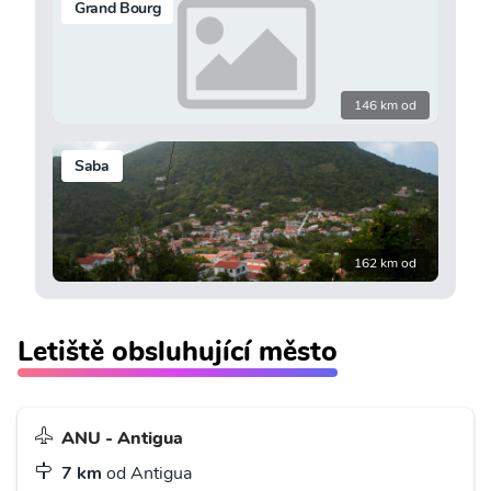
Grand Bourg
146 km od
Saba
162 km od
Letiště obsluhující město
ANU - Antigua
7 km
od Antigua