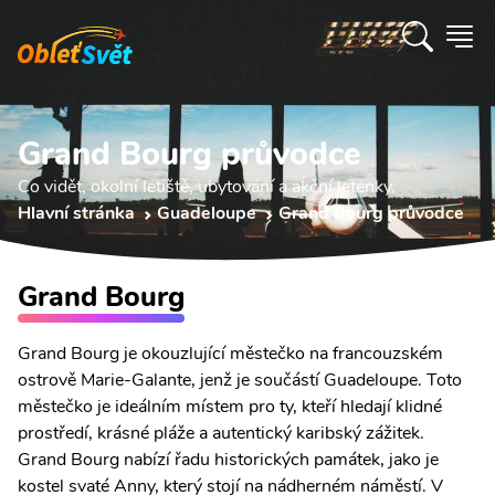
Grand Bourg průvodce
Co vidět, okolní letiště, ubytování a akční letenky.
Hlavní stránka
Guadeloupe
Grand Bourg průvodce
Grand Bourg
Grand Bourg je okouzlující městečko na francouzském
ostrově Marie-Galante, jenž je součástí Guadeloupe. Toto
městečko je ideálním místem pro ty, kteří hledají klidné
prostředí, krásné pláže a autentický karibský zážitek.
Grand Bourg nabízí řadu historických památek, jako je
kostel svaté Anny, který stojí na nádherném náměstí. V