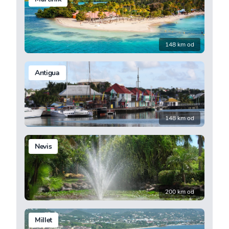
148 km od
Antigua
148 km od
Nevis
200 km od
Millet