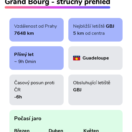
Grand Bourg - stručný přehled
Vzdálenost od Prahy
Nejbližší letiště
GBJ
7648 km
5 km
od centra
Přímý let
Guadeloupe
~ 9h 0min
Časový posun proti
Obsluhující letiště
ČR
GBJ
-6h
Počasí jaro
Březen
Duben
Květen