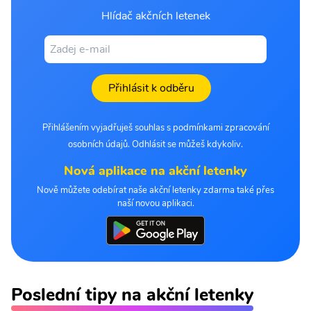
Hlídač akčních letenek
Přihlásit k odběru
Přihlášením vyjadřuješ souhlas s podmínkami zpracování
osobních údajů. Odhlásit se můžeš kdykoliv.
Nová aplikace na akční letenky
Nově můžete odebírat naše akční letenky zdarma také přes
naší novou aplikaci.
Poslední tipy na akční letenky