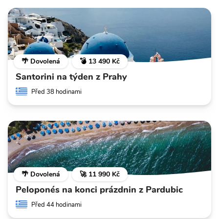
🌴 Dovolená
💣 13 490 Kč
Santorini na týden z Prahy
Před 38 hodinami
🌴 Dovolená
🚀 11 990 Kč
Peloponés na konci prázdnin z Pardubic
Před 44 hodinami