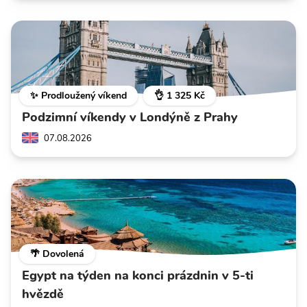
✨ Prodloužený víkend
👌 1 325 Kč
Podzimní víkendy v Londýně z Prahy
07.08.2026
🌴 Dovolená
Egypt na týden na konci prázdnin v 5-ti
hvězdě