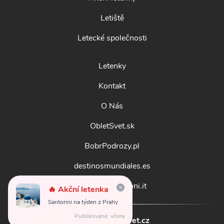
Letiště
Letecké společnosti
Letenky
Kontakt
O Nás
ObletSvet.sk
BobrPodrozy.pl
destinosmundiales.es
guidadestinazioni.it
🔥 Akční letenka
Santorini na týden z Prahy
Publikované: včera
© 2026
obletsvet.cz