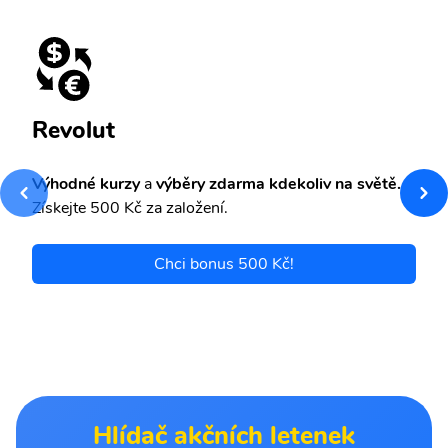
Revolut
Výhodné kurzy
a
výběry zdarma kdekoliv na světě.
Získejte 500 Kč za založení.
Chci bonus 500 Kč!
Hlídač akčních letenek