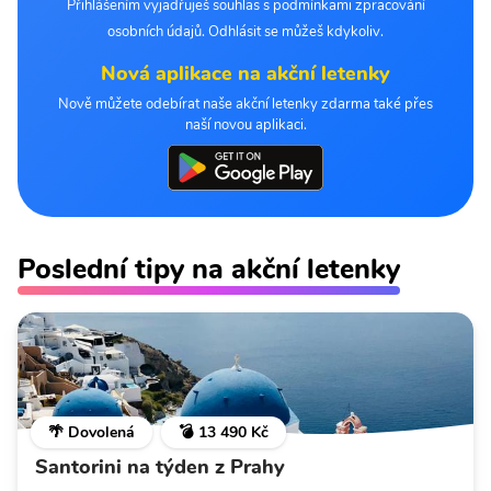
Přihlášením vyjadřuješ souhlas s podmínkami zpracování
osobních údajů. Odhlásit se můžeš kdykoliv.
Nová aplikace na akční letenky
Nově můžete odebírat naše akční letenky zdarma také přes
naší novou aplikaci.
Poslední tipy na akční letenky
🌴 Dovolená
💣 13 490 Kč
Santorini na týden z Prahy