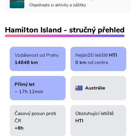
Objednejte si aktivity a zážitky
Hamilton Island - stručný přehled
Vzdálenost od Prahy
Nejbližší letiště
HTI
14848 km
0 km
od centra
Přímý let
Austrálie
~ 17h 12min
Časový posun proti
Obsluhující letiště
ČR
HTI
+8h