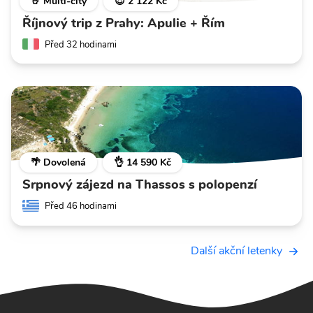
🤘 Multi-city
😍 2 122 Kč
Říjnový trip z Prahy: Apulie + Řím
Před 32 hodinami
🌴 Dovolená
👌 14 590 Kč
Srpnový zájezd na Thassos s polopenzí
Před 46 hodinami
Další akční letenky