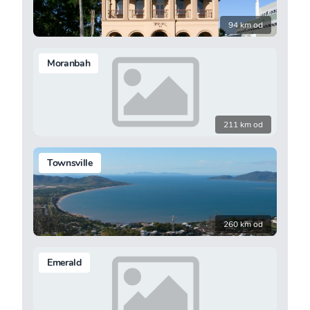
94 km od
Moranbah
211 km od
Townsville
260 km od
Emerald