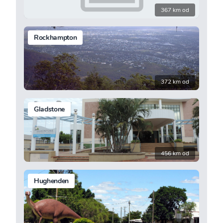
367 km od
Rockhampton
372 km od
Gladstone
456 km od
Hughenden