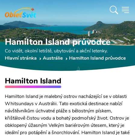
Hamilton Island průvodce
Co vidět, okolní letiště, ubytování a akční letenky.
Hlavní stránka
Austrálie
Hamilton Island průvodce
Hamilton Island
Hamilton Island je malebný ostrov nacházející se v oblasti
Whitsundays v Austrálii. Tato exotická destinace nabízí
návštěvníkům úchvatné pláže s bělostným pískem,
křišťálově čistou vodu a bohatý podmořský život. Ostrov je
obklopený úžasným Velkým bariérovým útesem, který je
ideální pro potápění a šnorchlování. Hamilton Island je také