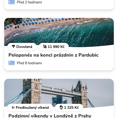
Před 2 hodinami
🌴 Dovolená
🚀 11 990 Kč
Peloponés na konci prázdnin z Pardubic
Před 8 hodinami
✨ Prodloužený víkend
👌 1 325 Kč
Podzimní víkendy v Londýně z Prahy