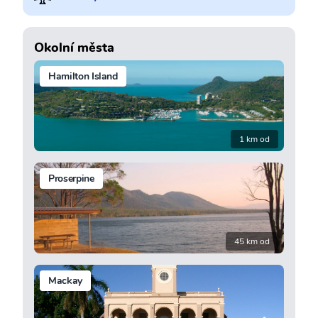
Okolní města
Hamilton Island
1 km od
Proserpine
45 km od
Mackay