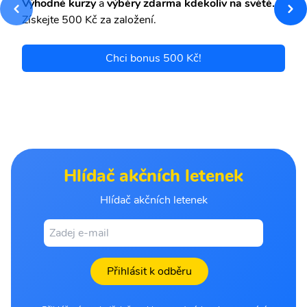
Výhodné kurzy
a
výběry zdarma kdekoliv na světě.
Získejte 500 Kč za založení.
Chci bonus 500 Kč!
Hlídač akčních letenek
Hlídač akčních letenek
Přihlásit k odběru