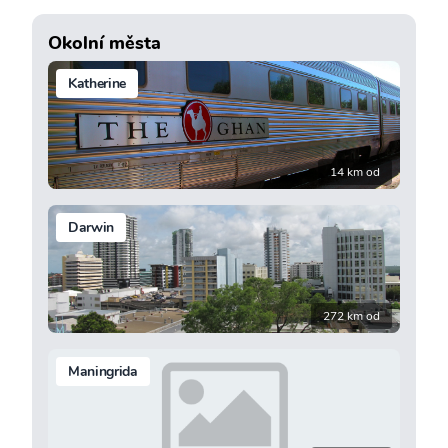
Okolní města
Katherine
14 km od
Darwin
272 km od
Maningrida