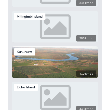
341 km od
Milingimbi Island
386 km od
Kununurra
410 km od
Elcho Island
448 km od