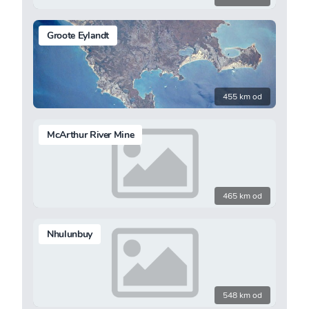
Groote Eylandt
455 km od
McArthur River Mine
465 km od
Nhulunbuy
548 km od