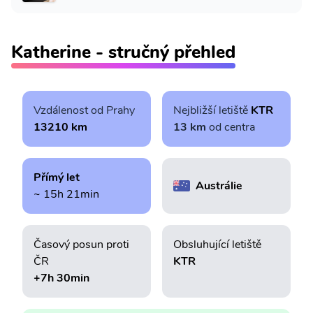
Katherine - stručný přehled
Vzdálenost od Prahy
Nejbližší letiště
KTR
13210 km
13 km
od centra
Přímý let
Austrálie
~ 15h 21min
Časový posun proti
Obsluhující letiště
ČR
KTR
+7h 30min