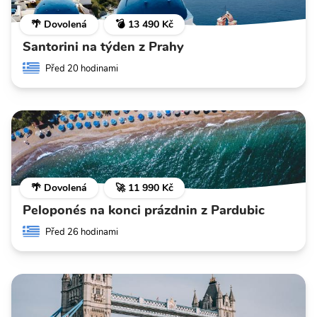
🌴 Dovolená
💣 13 490 Kč
Santorini na týden z Prahy
Před 20 hodinami
🌴 Dovolená
🚀 11 990 Kč
Peloponés na konci prázdnin z Pardubic
Před 26 hodinami