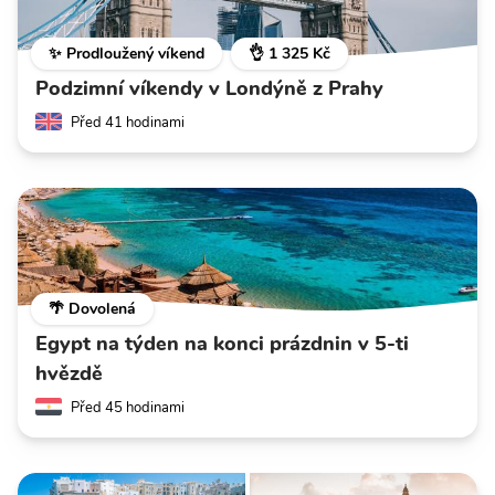
✨ Prodloužený víkend
👌 1 325 Kč
Podzimní víkendy v Londýně z Prahy
Před 41 hodinami
🌴 Dovolená
Egypt na týden na konci prázdnin v 5-ti
hvězdě
Před 45 hodinami