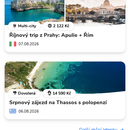
🤘 Multi-city
😍 2 122 Kč
Říjnový trip z Prahy: Apulie + Řím
07.08.2026
🌴 Dovolená
👌 14 590 Kč
Srpnový zájezd na Thassos s polopenzí
06.08.2026
Další akční letenky