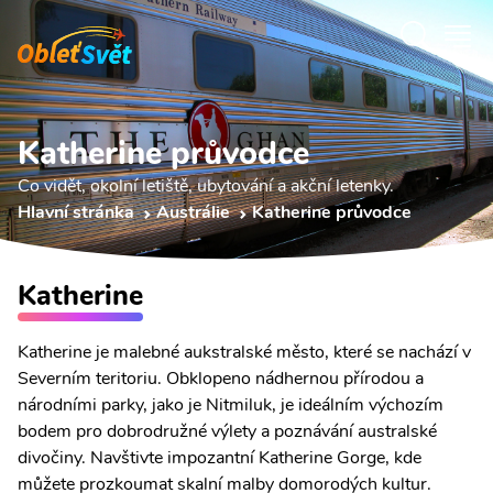
Katherine průvodce
Co vidět, okolní letiště, ubytování a akční letenky.
Hlavní stránka
Austrálie
Katherine průvodce
Katherine
Katherine je malebné aukstralské město, které se nachází v
Severním teritoriu. Obklopeno nádhernou přírodou a
národními parky, jako je Nitmiluk, je ideálním výchozím
bodem pro dobrodružné výlety a poznávání australské
divočiny. Navštivte impozantní Katherine Gorge, kde
můžete prozkoumat skalní malby domorodých kultur.