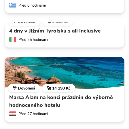
Před 6 hodinami
🌴 Dovolená
💣 6 318 Kč
4 dny v Jižním Tyrolsku s all Inclusive
Před 25 hodinami
🌴 Dovolená
🚀 14 190 Kč
Marsa Alam na konci prázdnin do výborně
hodnoceného hotelu
Před 27 hodinami