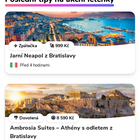
✈️ Zpátečka
🚀 999 Kč
Jarní Neapol z Bratislavy
Před 4 hodinami
🌴 Dovolená
🤩 8 590 Kč
Ambrosia Suites – Athény s odletem z
Bratislavy