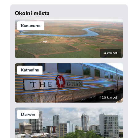
Okolní města
Kununurra
4 km od
Katherine
415 km od
Darwin