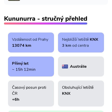
Kununurra - stručný přehled
Vzdálenost od Prahy
Nejbližší letiště
KNX
13074 km
3 km
od centra
Přímý let
Austrálie
~ 15h 12min
Časový posun proti
Obsluhující letiště
ČR
KNX
+6h