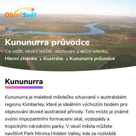
Kununurra průvodce
Co vidět, okolní letiště, ubytování a akční letenky.
Hlavní stránka
Austrálie
Kununurra průvodce
Kununurra
Kununurra je malebné městečko situované v australském
regionu Kimberley, které je ideálním výchozím bodem pro
objevování divoké australské přírody. Toto místo je známé
svými impozantními formacemi skal, vodopády a
tropickými národními parky. V okolí města můžete
navštívit Park Mirima Hidden Valley, kde se rozkládá