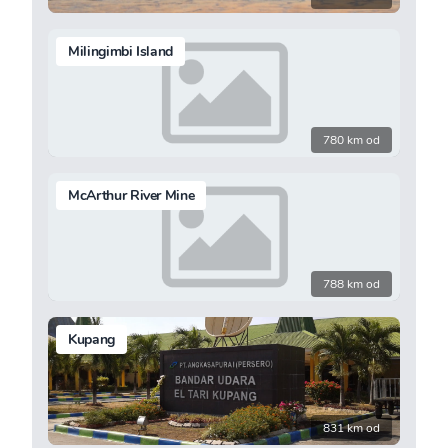
Milingimbi Island
780 km od
McArthur River Mine
788 km od
Kupang
831 km od