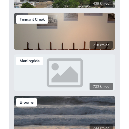
439 km od
Tennant Creek
718 km od
Maningrida
723 km od
Broome
733 km od