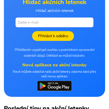
Hlídač akčních letenek
Hlídač akčních letenek
Přihlásit k odběru
Přihlášením vyjadřuješ souhlas s podmínkami zpracování
osobních údajů. Odhlásit se můžeš kdykoliv.
Nová aplikace na akční letenky
Nově můžete odebírat naše akční letenky zdarma také přes
naší novou aplikaci.
Poslední tipy na akční letenky