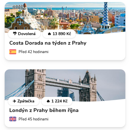
🌴 Dovolená
🔥 13 890 Kč
Costa Dorada na týden z Prahy
Před 42 hodinami
✈️ Zpátečka
🔥 1 224 Kč
Londýn z Prahy během října
Před 45 hodinami