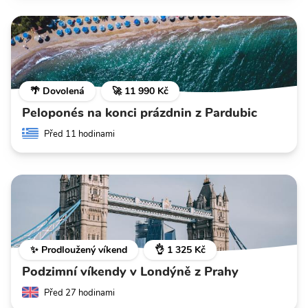
🌴 Dovolená
🚀 11 990 Kč
Peloponés na konci prázdnin z Pardubic
Před 11 hodinami
✨ Prodloužený víkend
👌 1 325 Kč
Podzimní víkendy v Londýně z Prahy
Před 27 hodinami