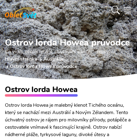
Ostrov lorda Howea průvodce
Co vidět, okolní letiště, ubytování a akční letenky.
Hlavní stránka
Austrálie
Ostrov lorda Howea průvodce
Ostrov lorda Howea
Ostrov lorda Howea je malebný klenot Tichého oceánu,
který se nachází mezi Austrálií a Novým Zélandem. Tento
úchvatný ostrov je rájem pro milovníky přírody, potápěče a
cestovatele vnímavé k fascinující krajině. Ostrov nabízí
nádherné pláže, tyrkysové laguny, divoké útesy a