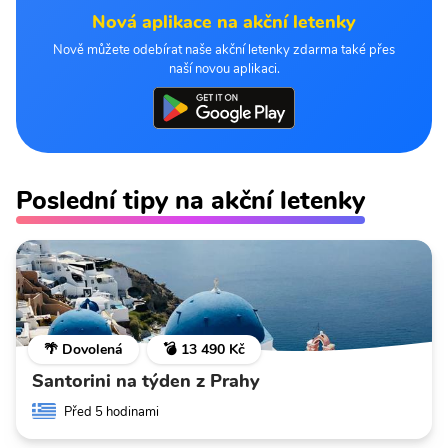
Nová aplikace na akční letenky
Nově můžete odebírat naše akční letenky zdarma také přes
naší novou aplikaci.
Poslední tipy na akční letenky
🌴 Dovolená
💣 13 490 Kč
Santorini na týden z Prahy
Před 5 hodinami