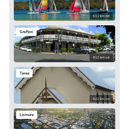
611 km od
Grafton
612 km od
Taree
622 km od
Lismore