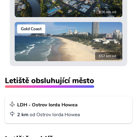
636 km od
Gold Coast
657 km od
Letiště obsluhující město
LDH - Ostrov lorda Howea
2 km
od Ostrov lorda Howea