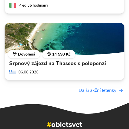
Před 35 hodinami
🌴 Dovolená
👌 14 590 Kč
Srpnový zájezd na Thassos s polopenzí
06.08.2026
Další akční letenky
#
obletsvet