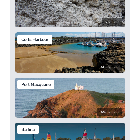
2 km od
Coffs Harbour
585 km od
Port Macquarie
590 km od
Ballina