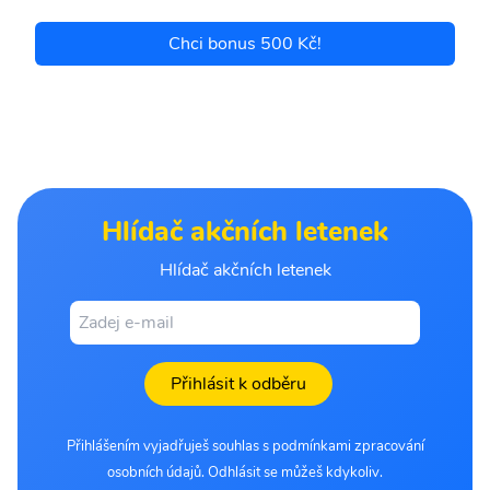
Chci bonus 500 Kč!
Hlídač akčních letenek
Hlídač akčních letenek
Přihlásit k odběru
Přihlášením vyjadřuješ souhlas s podmínkami zpracování
osobních údajů. Odhlásit se můžeš kdykoliv.