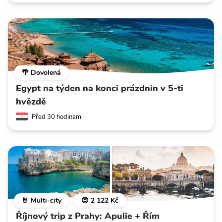
🌴 Dovolená
Egypt na týden na konci prázdnin v 5-ti
hvězdě
Před 30 hodinami
🤘 Multi-city
😍 2 122 Kč
Říjnový trip z Prahy: Apulie + Řím