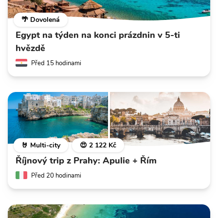
🌴 Dovolená
Egypt na týden na konci prázdnin v 5-ti
hvězdě
Před 15 hodinami
🤘 Multi-city
😍 2 122 Kč
Říjnový trip z Prahy: Apulie + Řím
Před 20 hodinami