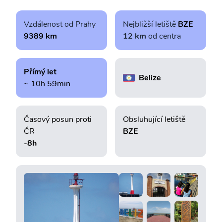
Vzdálenost od Prahy
Nejbližší letiště
BZE
9389 km
12 km
od centra
Přímý let
Belize
~ 10h 59min
Časový posun proti
Obsluhující letiště
ČR
BZE
-8h