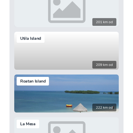
201 km od
Utila Island
209 km od
Roatan Island
222 km od
La Mesa