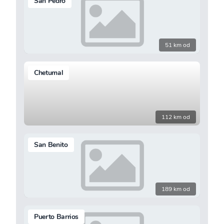
San Pedro
51 km od
Chetumal
112 km od
San Benito
189 km od
Puerto Barrios