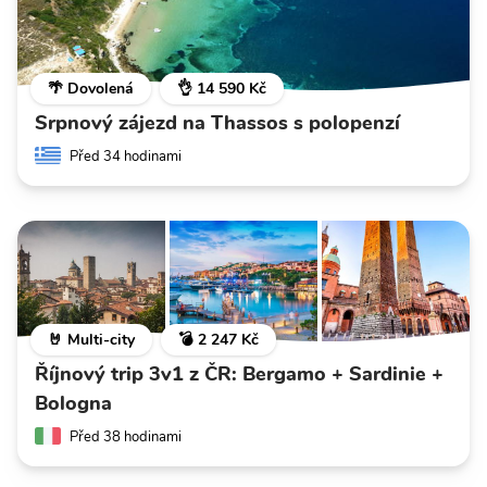
🌴 Dovolená
👌 14 590 Kč
Srpnový zájezd na Thassos s polopenzí
Před 34 hodinami
🤘 Multi-city
💣 2 247 Kč
Říjnový trip 3v1 z ČR: Bergamo + Sardinie +
Bologna
Před 38 hodinami