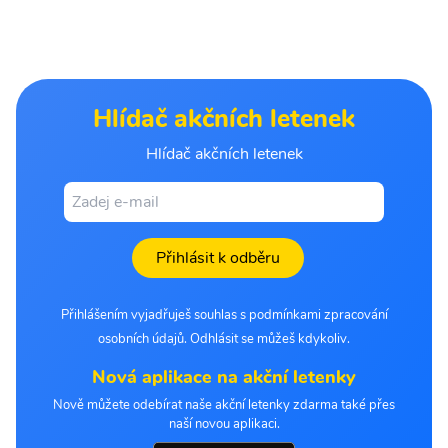
Hlídač akčních letenek
Hlídač akčních letenek
Přihlásit k odběru
Přihlášením vyjadřuješ souhlas s podmínkami zpracování
osobních údajů. Odhlásit se můžeš kdykoliv.
Nová aplikace na akční letenky
Nově můžete odebírat naše akční letenky zdarma také přes
naší novou aplikaci.