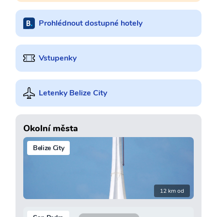
Prohlédnout dostupné hotely
Vstupenky
Letenky Belize City
Okolní města
Belize City
12 km od