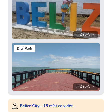
Přečíst víc
Digi Park
Přečíst víc
Belize City - 15 míst co vidět