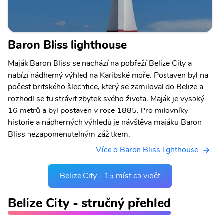
Baron Bliss lighthouse
Maják Baron Bliss se nachází na pobřeží Belize City a
nabízí nádherný výhled na Karibské moře. Postaven byl na
počest britského šlechtice, který se zamiloval do Belize a
rozhodl se tu strávit zbytek svého života. Maják je vysoký
16 metrů a byl postaven v roce 1885. Pro milovníky
historie a nádherných výhledů je návštěva majáku Baron
Bliss nezapomenutelným zážitkem.
Více o Baron Bliss lighthouse
Belize City - 15 míst co vidět
Belize City - stručný přehled