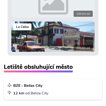
230 km od
La Ceiba
243 km od
Letiště obsluhující město
BZE - Belize City
12 km
od Belize City