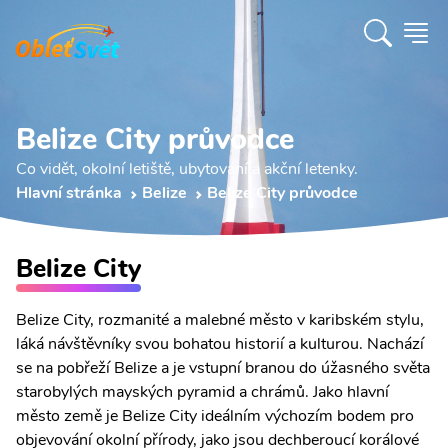
Belize City průvodce
Co vidět, okolní letiště, ubytování a akční letenky.
Hlavní stránka
Belize
Belize City průvodce
Belize City
Belize City, rozmanité a malebné město v karibském stylu,
láká návštěvníky svou bohatou historií a kulturou. Nachází
se na pobřeží Belize a je vstupní branou do úžasného světa
starobylých mayských pyramid a chrámů. Jako hlavní
město země je Belize City ideálním výchozím bodem pro
objevování okolní přírody, jako jsou dechberoucí korálové