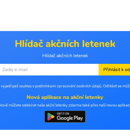
Hlídač akčních letenek
Hlídač akčních letenek
Přihlásit k o
 vyjadřuješ souhlas s podmínkami zpracování osobních údajů. Odhlásit se můž
Nová aplikace na akční letenky
Nově můžete odebírat naše akční letenky zdarma také přes naší novou aplikaci