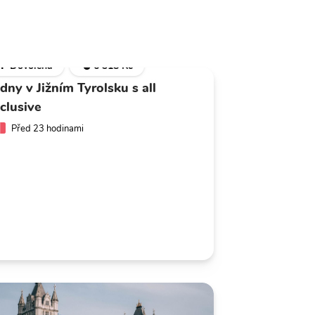
🌴 Dovolená
💣 6 318 Kč
 dny v Jižním Tyrolsku s all
nclusive
Před 23 hodinami