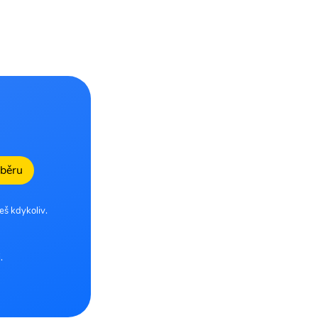
dběru
eš kdykoliv.
.