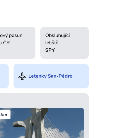
ový posun
Obsluhující
ti ČR
letiště
SPY
Letenky San-Pédro
džan