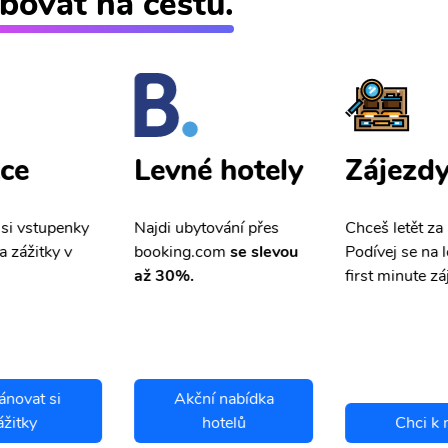
bovat na cestu.
ce
Zájezd
Levné hotely
 si vstupenky
Chceš letět za
Najdi ubytování přes
a zážitky v
Podívej se na l
booking.com
se slevou
first minute zá
až 30%.
ánovat si
Akční nabídka
ážitky
hotelů
Chci k 