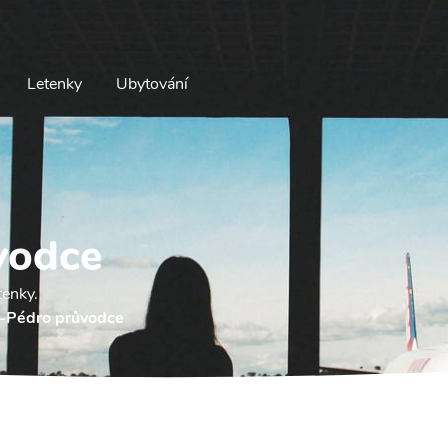
Letenky
Ubytování
vodce
tenky.
-Pédro průvodce