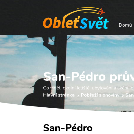
Domů
San-Pédro prů
Co vidět, okolní letiště, ubytování a akční le
Hlavní stránka
Pobřeží slonoviny
San
San-Pédro