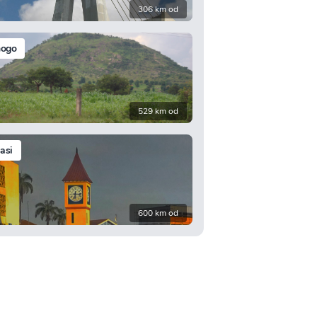
306 km od
hogo
529 km od
asi
600 km od