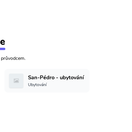
ce
m průvodcem.
San-Pédro - ubytování
Ubytování