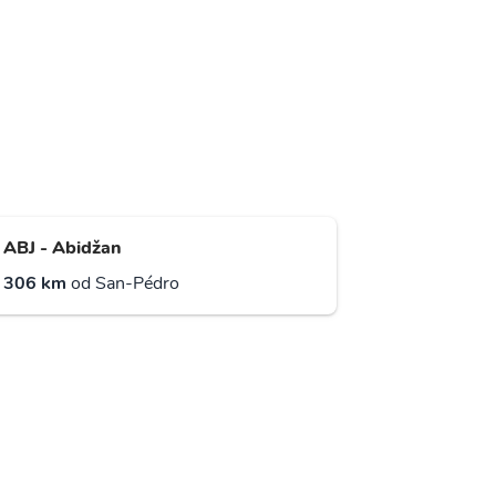
ABJ - Abidžan
306 km
od San-Pédro