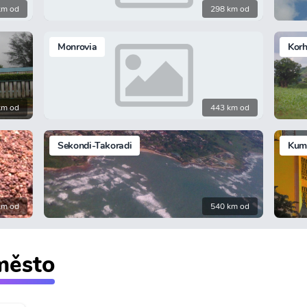
km od
298 km od
Monrovia
Kor
km od
443 km od
Sekondi-Takoradi
Kum
km od
540 km od
 město