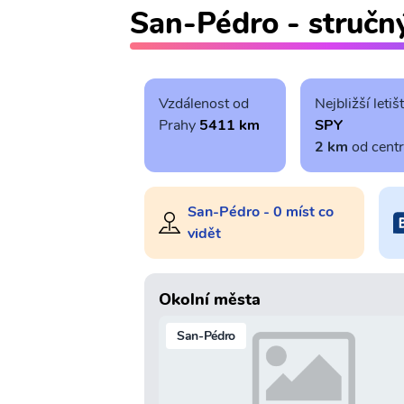
San-Pédro - stručn
Vzdálenost od
Nejbližší letiš
Prahy
5411 km
SPY
2 km
od cent
San-Pédro - 0 míst co
vidět
Okolní města
San-Pédro