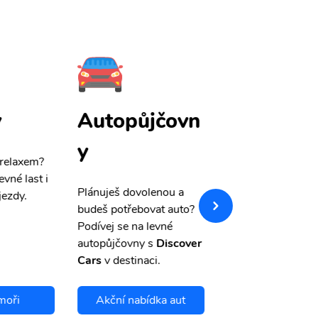
y
Autopůjčovn
Pojištění
y
 relaxem?
Máme pro Vás
sle
evné last i
výši 50%
na cest
Plánuješ dovolenou a
jezdy.
pojištění a případ
budeš potřebovat auto?
storno.
Podívej se na levné
autopůjčovny s
Discover
Cars
v destinaci.
moři
Akční nabídka aut
Chci se pojis