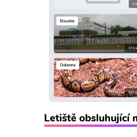
2 
Bouake
374 
Odienne
537 
Letiště obsluhující