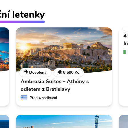
ční letenky
4
I
🌴 Dovolená
🤩 8 590 Kč
Ambrosia Suites – Athény s
odletem z Bratislavy
Před 4 hodinami