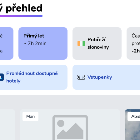
ý přehled
tě
Přímý let
Čas
Pobřeží
~ 7h 2min
pro
slonoviny
ra
-2h
Prohlédnout dostupné
Vstupenky
hotely
Man
Abi