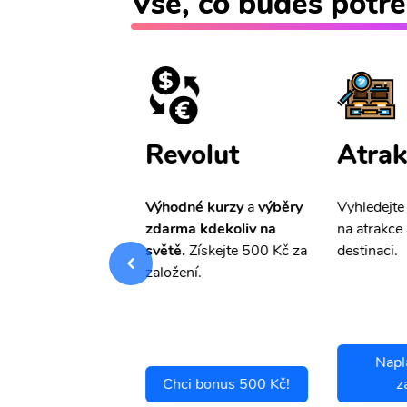
Vše, co budeš potře
ištění
Revolut
Atrak
pro Vás
slevu ve
Výhodné kurzy
a
výběry
Vyhledejte
0%
na cestovní
zdarma kdekoliv na
na atrakce 
ní a případné
světě.
Získejte 500 Kč za
destinaci.
.
založení.
Napl
ci se pojistit
Chci bonus 500 Kč!
z