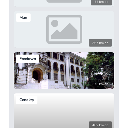
44 km od
Man
367 km od
Freetown
373 km od
Conakry
482 km od