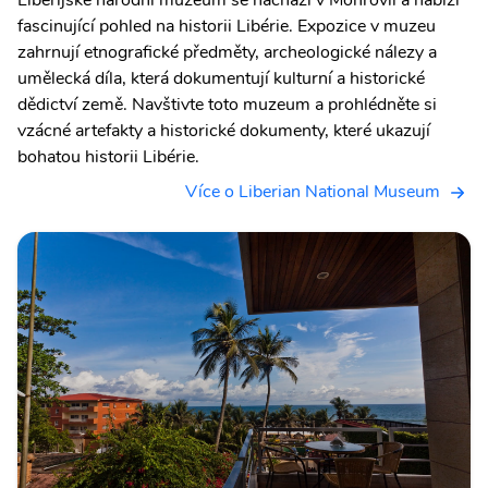
Liberijské národní muzeum se nachází v Monrovii a nabízí
fascinující pohled na historii Libérie. Expozice v muzeu
zahrnují etnografické předměty, archeologické nálezy a
umělecká díla, která dokumentují kulturní a historické
dědictví země. Navštivte toto muzeum a prohlédněte si
vzácné artefakty a historické dokumenty, které ukazují
bohatou historii Libérie.
Více o Liberian National Museum