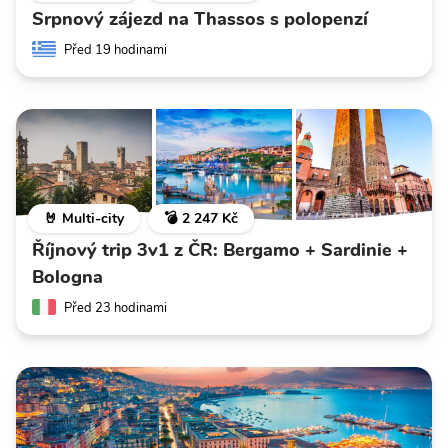
Srpnový zájezd na Thassos s polopenzí
Před 19 hodinami
🤘 Multi-city
💣 2 247 Kč
Říjnový trip 3v1 z ČR: Bergamo + Sardinie +
Bologna
Před 23 hodinami