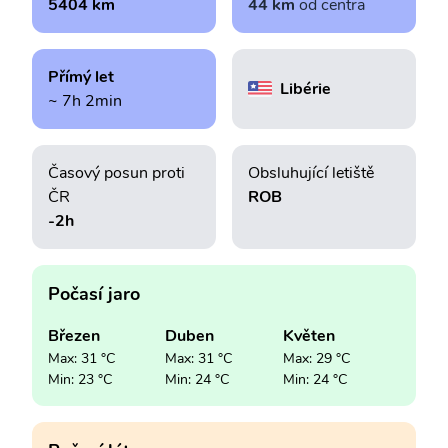
5404 km
44 km
od centra
Přímý let
Libérie
~ 7h 2min
Časový posun proti
Obsluhující letiště
ČR
ROB
-2h
Počasí jaro
Březen
Duben
Květen
Max: 31 °C
Max: 31 °C
Max: 29 °C
Min: 23 °C
Min: 24 °C
Min: 24 °C