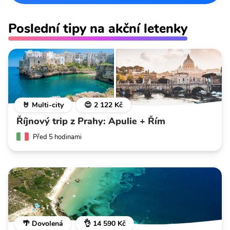
Poslední tipy na akční letenky
🤘 Multi-city
😍 2 122 Kč
Říjnový trip z Prahy: Apulie + Řím
Před 5 hodinami
🌴 Dovolená
👌 14 590 Kč