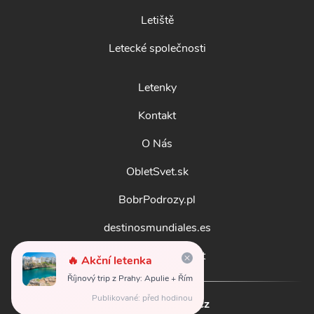
Letiště
Letecké společnosti
Letenky
Kontakt
O Nás
ObletSvet.sk
BobrPodrozy.pl
destinosmundiales.es
guidadestinazioni.it
🔥 Akční letenka
Říjnový trip z Prahy: Apulie + Řím
Publikované: před hodinou
© 2026
obletsvet.cz