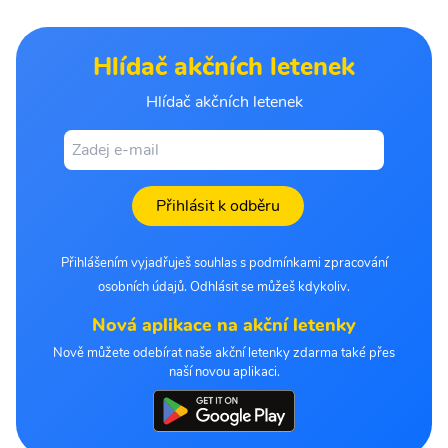
Hlídač akčních letenek
Hlídač akčních letenek
Přihlásit k odběru
Přihlášením vyjadřuješ souhlas s podmínkami zpracování
osobních údajů. Odhlásit se můžeš kdykoliv.
Nová aplikace na akční letenky
Nově můžete odebírat naše akční letenky zdarma také přes
naší novou aplikaci.