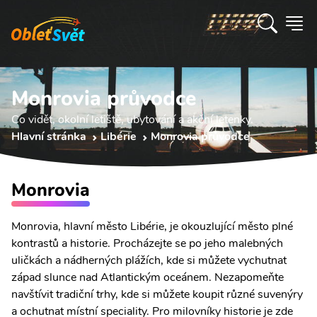
Monrovia průvodce
Co vidět, okolní letiště, ubytování a akční letenky.
Hlavní stránka
Libérie
Monrovia průvodce
Monrovia
Monrovia, hlavní město Libérie, je okouzlující město plné
kontrastů a historie. Procházejte se po jeho malebných
uličkách a nádherných plážích, kde si můžete vychutnat
západ slunce nad Atlantickým oceánem. Nezapomeňte
navštívit tradiční trhy, kde si můžete koupit různé suvenýry
a ochutnat místní speciality. Pro milovníky historie je zde