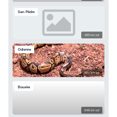
San-Pédro
485 km od
Odienne
501 km od
Bouake
648 km od