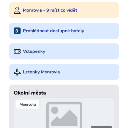
Monrovia - 9 míst co vidět
Prohlédnout dostupné hotely
Vstupenky
Letenky Monrovia
Okolní města
Monrovia