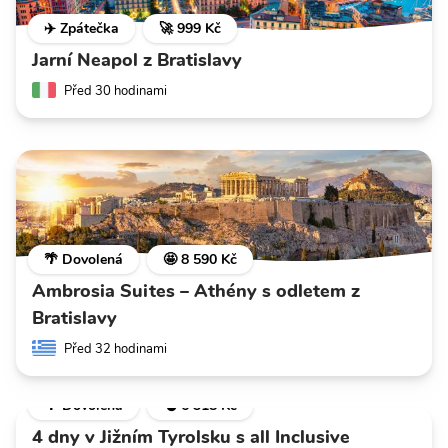
✈️ Zpátečka
🚀 999 Kč
Jarní Neapol z Bratislavy
Před 30 hodinami
🌴 Dovolená
🤩 8 590 Kč
Ambrosia Suites – Athény s odletem z
Bratislavy
Před 32 hodinami
🌴 Dovolená
💣 6 318 Kč
4 dny v Jižním Tyrolsku s all Inclusive