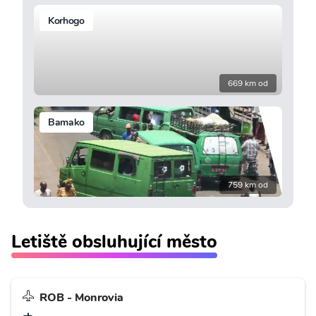
Korhogo
669 km od
Bamako
759 km od
Letiště obsluhující město
ROB - Monrovia