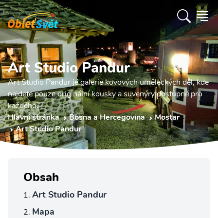
Art Studio Pandur
Art Studio Pandur je galerie kovových uměleckých děl, kde
najdete pouze originální kousky a suvenýry dostupné pro
každého.
Hlavní stránka
Bosna a Hercegovina
Mostar
Art Studio Pandur
Obsah
Art Studio Pandur
Mapa