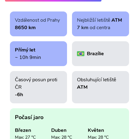
Vzdálenost od Prahy
Nejbližší letiště
ATM
8650 km
7 km
od centra
Přímý let
Brazílie
~ 10h 9min
Časový posun proti
Obsluhující letiště
ČR
ATM
-6h
Počasí jaro
Březen
Duben
Květen
Max: 27 °C
Max: 28 °C
Max: 28 °C