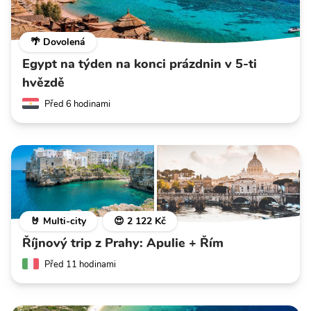
🌴 Dovolená
Egypt na týden na konci prázdnin v 5-ti
hvězdě
Před 6 hodinami
🤘 Multi-city
😍 2 122 Kč
Říjnový trip z Prahy: Apulie + Řím
Před 11 hodinami