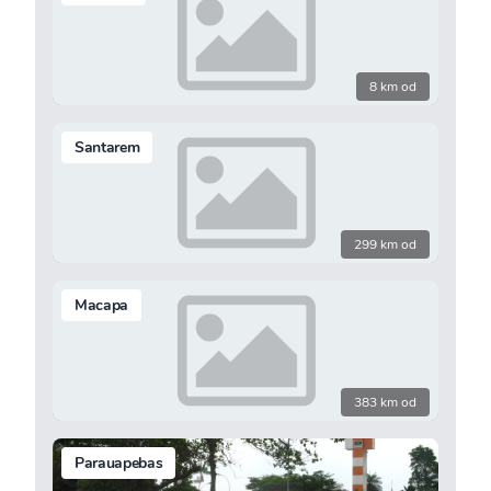
8 km od
Santarem
299 km od
Macapa
383 km od
Parauapebas