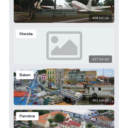
406 km od
Maraba
417 km od
Belem
462 km od
Parintins