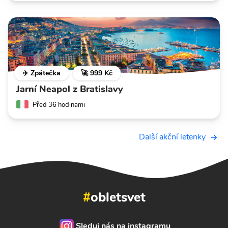
✈️ Zpátečka
🚀 999 Kč
Jarní Neapol z Bratislavy
Před 36 hodinami
Další akční letenky
#
obletsvet
Sleduj nás na instagramu