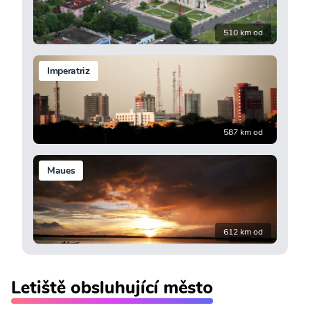
510 km od
Imperatriz
587 km od
Maues
612 km od
Letiště obsluhující město