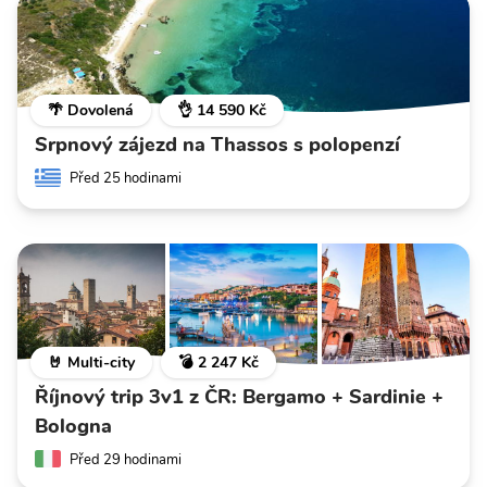
🌴 Dovolená
👌 14 590 Kč
Srpnový zájezd na Thassos s polopenzí
Před 25 hodinami
🤘 Multi-city
💣 2 247 Kč
Říjnový trip 3v1 z ČR: Bergamo + Sardinie +
Bologna
Před 29 hodinami