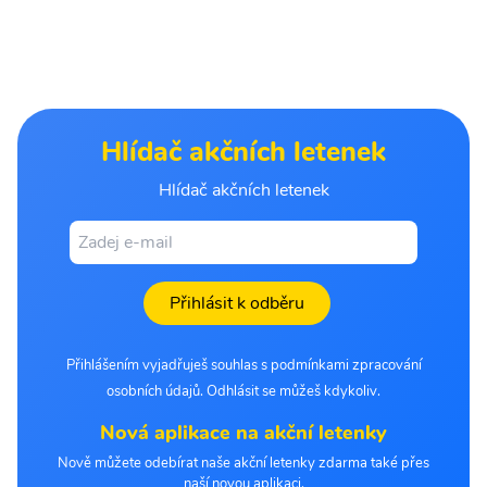
Hlídač akčních letenek
Hlídač akčních letenek
Přihlásit k odběru
Přihlášením vyjadřuješ souhlas s podmínkami zpracování
osobních údajů. Odhlásit se můžeš kdykoliv.
Nová aplikace na akční letenky
Nově můžete odebírat naše akční letenky zdarma také přes
naší novou aplikaci.