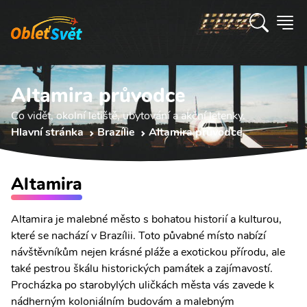
Altamira průvodce
Co vidět, okolní letiště, ubytování a akční letenky.
Hlavní stránka
Brazílie
Altamira průvodce
Altamira
Altamira je malebné město s bohatou historií a kulturou,
které se nachází v Brazílii. Toto půvabné místo nabízí
návštěvníkům nejen krásné pláže a exotickou přírodu, ale
také pestrou škálu historických památek a zajímavostí.
Procházka po starobylých uličkách města vás zavede k
nádherným koloniálním budovám a malebným