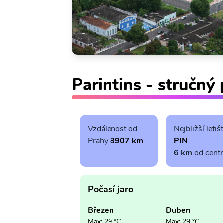
Parintins - stručný
Vzdálenost od
Nejbližší letiš
Prahy
8907 km
PIN
6 km
od cent
Počasí jaro
Březen
Duben
Max: 29 °C
Max: 29 °C