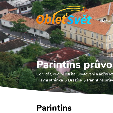
Domů
Parintins prův
Co vidět, okolní letiště, ubytování a akční le
Hlavní stránka
Brazílie
Parintins prů
Parintins