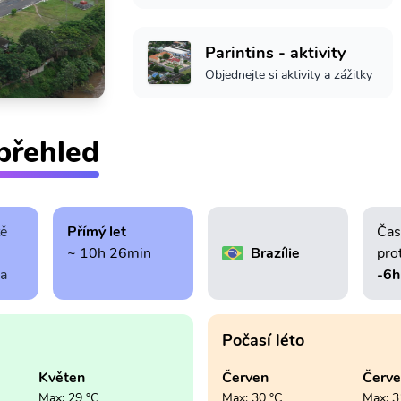
Parintins - aktivity
Objednejte si aktivity a zážitky
 přehled
tě
Přímý let
Čas
~ 10h 26min
Brazílie
pro
ra
-6h
Počasí léto
Květen
Červen
Červ
Max: 29 °C
Max: 30 °C
Max: 3