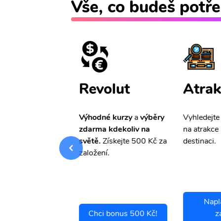
Vše, co budeš potře
ištění
Revolut
Atrak
pro Vás
slevu ve
Výhodné kurzy
a
výběry
Vyhledejte
0%
na cestovní
zdarma kdekoliv na
na atrakce 
ní a případné
světě.
Získejte 500 Kč za
destinaci.
.
založení.
Napl
ci se pojistit
Chci bonus 500 Kč!
z