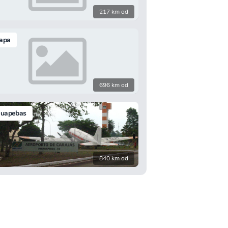
217 km od
apa
696 km od
auapebas
840 km od