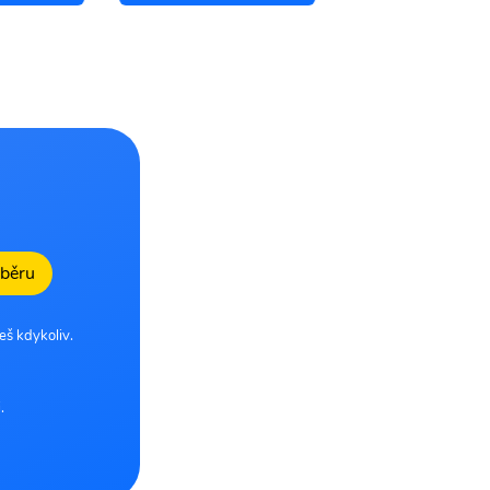
dběru
eš kdykoliv.
.