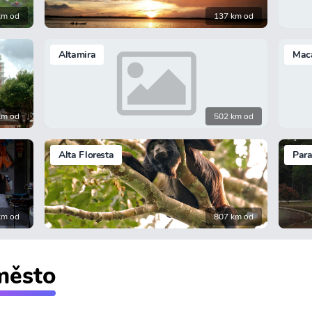
km od
137 km od
Altamira
Mac
km od
502 km od
Alta Floresta
Par
km od
807 km od
 město