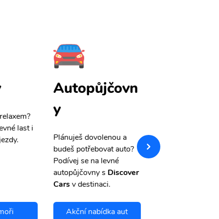
y
Autopůjčovn
Pojištění
y
 relaxem?
Máme pro Vás
sle
evné last i
výši 50%
na cest
Plánuješ dovolenou a
jezdy.
pojištění a případ
budeš potřebovat auto?
storno.
Podívej se na levné
autopůjčovny s
Discover
Cars
v destinaci.
moři
Akční nabídka aut
Chci se pojis