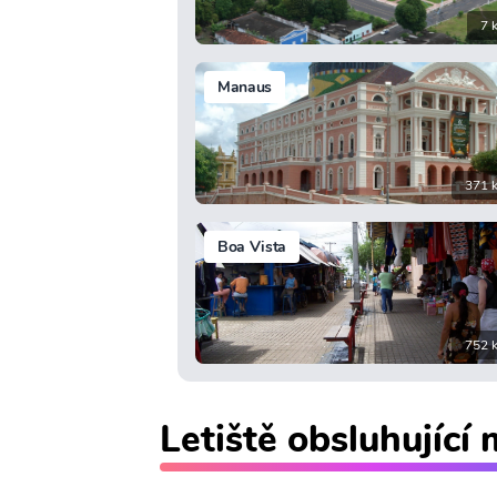
7 
Manaus
371 
Boa Vista
752 
Letiště obsluhující