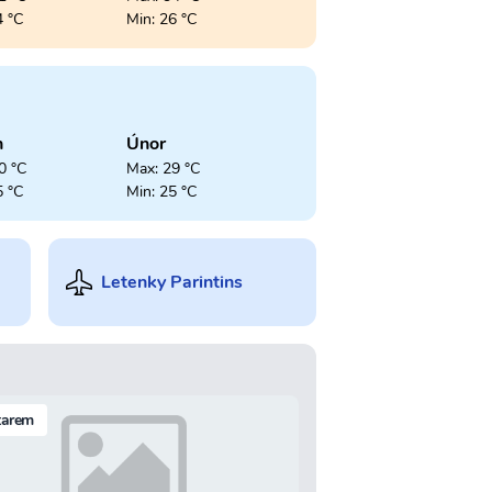
4 °C
Min: 26 °C
n
Únor
0 °C
Max: 29 °C
5 °C
Min: 25 °C
Letenky Parintins
tarem