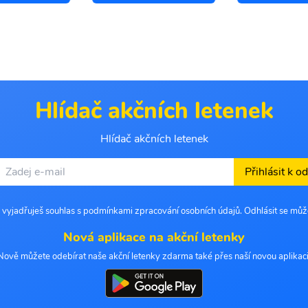
Hlídač akčních letenek
Hlídač akčních letenek
Přihlásit k o
 vyjadřuješ souhlas s podmínkami zpracování osobních údajů. Odhlásit se můž
Nová aplikace na akční letenky
Nově můžete odebírat naše akční letenky zdarma také přes naší novou aplikaci