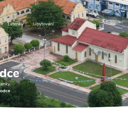
Letenky
Ubytování
odce
tenky.
vodce