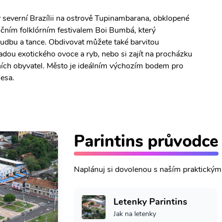
v severní Brazílii na ostrově Tupinambarana, obklopené
ním folklórním festivalem Boi Bumbá, který
hudbu a tance. Obdivovat můžete také barvitou
 řadou exotického ovoce a ryb, nebo si zajít na procházku
ních obyvatel. Město je ideálním výchozím bodem pro
esa.
Parintins průvodce
Naplánuj si dovolenou s naším praktický
Letenky Parintins
Jak na letenky