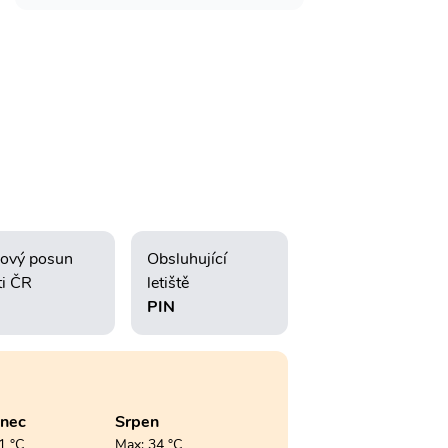
ový posun
Obsluhující
ti ČR
letiště
PIN
enec
Srpen
1 °C
Max: 34 °C