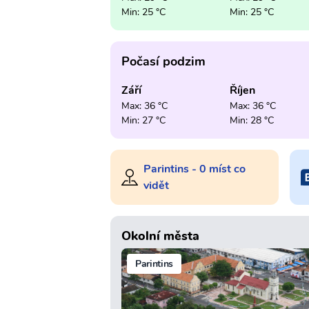
Min: 25 °C
Min: 25 °C
Počasí podzim
Září
Říjen
Max: 36 °C
Max: 36 °C
Min: 27 °C
Min: 28 °C
Parintins - 0 míst co
vidět
Okolní města
Parintins