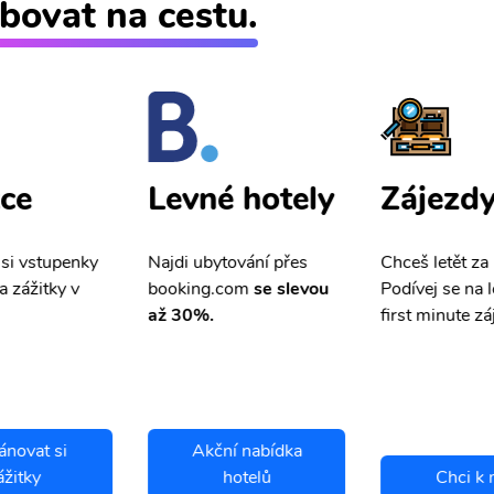
bovat na cestu.
ce
Zájezd
Levné hotely
 si vstupenky
Chceš letět za
Najdi ubytování přes
a zážitky v
Podívej se na l
booking.com
se slevou
first minute zá
až 30%.
ánovat si
Akční nabídka
ážitky
hotelů
Chci k 