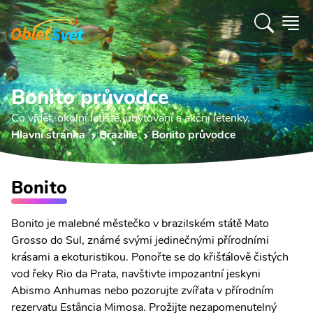
Bonito průvodce
Co vidět, okolní letiště, ubytování a akční letenky.
Hlavní stránka
Brazílie
Bonito průvodce
Bonito
Bonito je malebné městečko v brazilském státě Mato
Grosso do Sul, známé svými jedinečnými přírodními
krásami a ekoturistikou. Ponořte se do křišťálově čistých
vod řeky Rio da Prata, navštivte impozantní jeskyni
Abismo Anhumas nebo pozorujte zvířata v přírodním
rezervatu Estância Mimosa. Prožijte nezapomenutelný