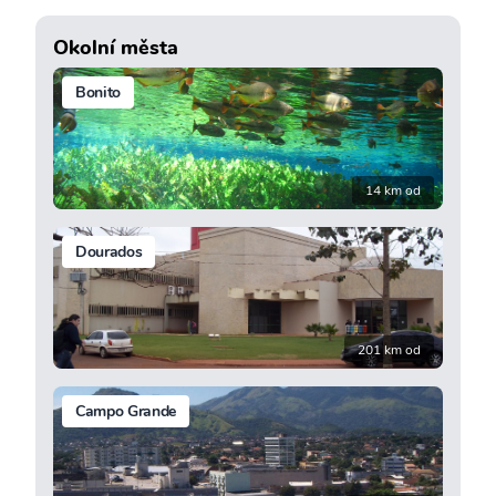
Okolní města
Bonito
14 km od
Dourados
201 km od
Campo Grande