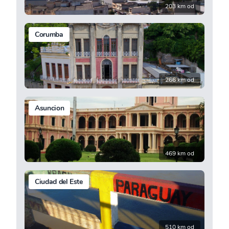
203 km od
Corumba
266 km od
Asuncion
469 km od
Ciudad del Este
510 km od