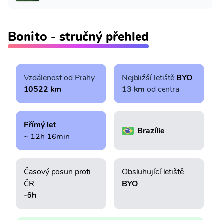
Bonito - stručný přehled
Vzdálenost od Prahy
Nejbližší letiště
BYO
10522 km
13 km
od centra
Přímý let
Brazílie
~ 12h 16min
Časový posun proti
Obsluhující letiště
ČR
BYO
-6h