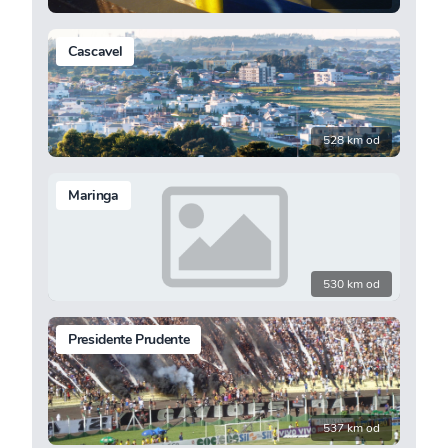
Cascavel
528 km od
Maringa
530 km od
Presidente Prudente
537 km od