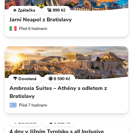
✈️ Zpátečka
🚀 999 Kč
Jarní Neapol z Bratislavy
Před 6 hodinami
🌴 Dovolená
🤩 8 590 Kč
Ambrosia Suites – Athény s odletem z
Bratislavy
Před 7 hodinami
🌴 Dovolená
💣 6 318 Kč
4 dny v Jižním Tyrolsku s all Inclusive