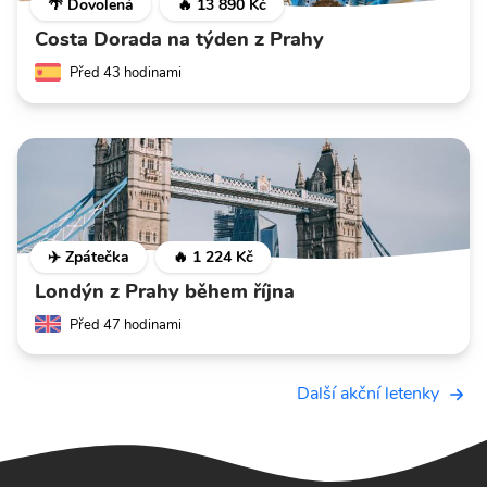
🌴 Dovolená
🔥 13 890 Kč
Costa Dorada na týden z Prahy
Před 43 hodinami
✈️ Zpátečka
🔥 1 224 Kč
Londýn z Prahy během října
Před 47 hodinami
Další akční letenky