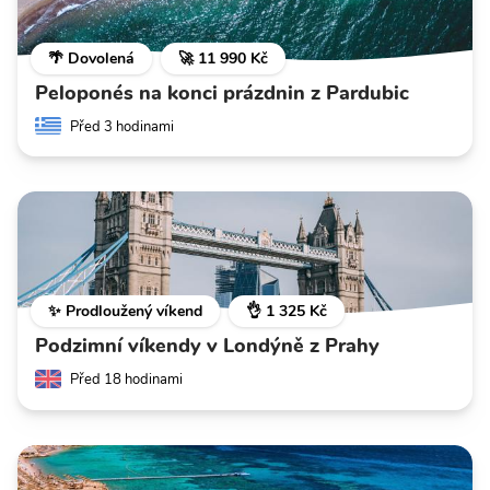
🌴 Dovolená
🚀 11 990 Kč
Peloponés na konci prázdnin z Pardubic
Před 3 hodinami
✨ Prodloužený víkend
👌 1 325 Kč
Podzimní víkendy v Londýně z Prahy
Před 18 hodinami