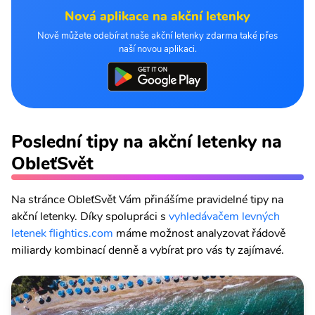
Nová aplikace na akční letenky
Nově můžete odebírat naše akční letenky zdarma také přes
naší novou aplikaci.
Poslední tipy na akční letenky na
ObleťSvět
Na stránce ObleťSvět Vám přinášíme pravidelné tipy na
akční letenky. Díky spolupráci s
vyhledávačem levných
letenek flightics.com
máme možnost analyzovat řádově
miliardy kombinací denně a vybírat pro vás ty zajímavé.