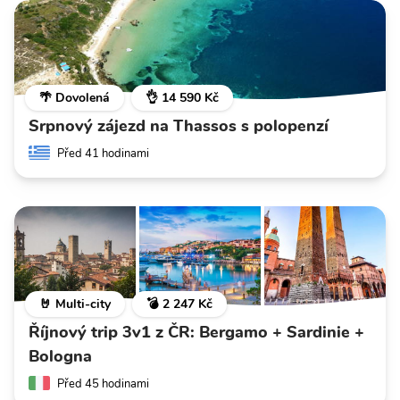
🌴 Dovolená
👌 14 590 Kč
Srpnový zájezd na Thassos s polopenzí
Před 41 hodinami
🤘 Multi-city
💣 2 247 Kč
Říjnový trip 3v1 z ČR: Bergamo + Sardinie +
Bologna
Před 45 hodinami