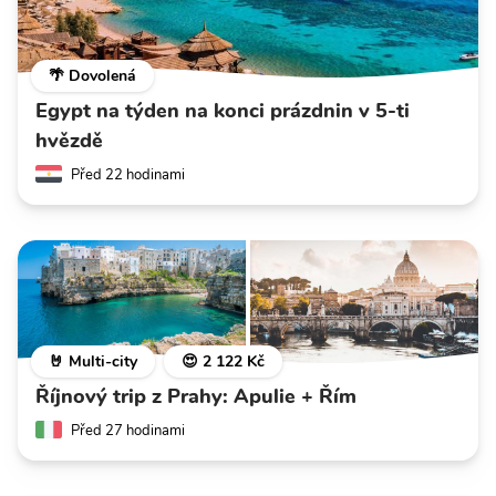
🌴 Dovolená
Egypt na týden na konci prázdnin v 5-ti
hvězdě
Před 22 hodinami
🤘 Multi-city
😍 2 122 Kč
Říjnový trip z Prahy: Apulie + Řím
Před 27 hodinami