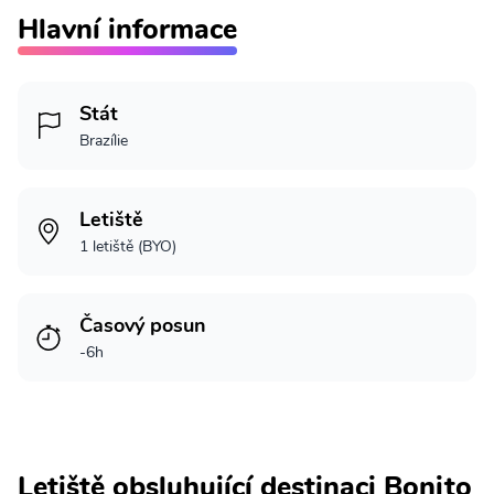
Hlavní informace
Stát
Brazílie
Letiště
1 letiště (BYO)
Časový posun
-6h
Letiště obsluhující destinaci Bonito