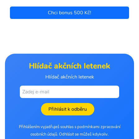
Chci bonus 500 Kč!
Hlídač akčních letenek
Hlídač akčních letenek
Přihlásit k odběru
Přihlášením vyjadřuješ souhlas s podmínkami zpracování
osobních údajů. Odhlásit se můžeš kdykoliv.