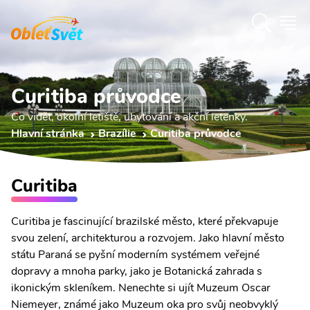
Curitiba průvodce
Co vidět, okolní letiště, ubytování a akční letenky.
Hlavní stránka
Brazílie
Curitiba průvodce
Curitiba
Curitiba je fascinující brazilské město, které překvapuje
svou zelení, architekturou a rozvojem. Jako hlavní město
státu Paraná se pyšní moderním systémem veřejné
dopravy a mnoha parky, jako je Botanická zahrada s
ikonickým skleníkem. Nenechte si ujít Muzeum Oscar
Niemeyer, známé jako Muzeum oka pro svůj neobvyklý