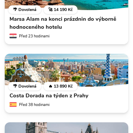
🌴 Dovolená
🚀 14 190 Kč
Marsa Alam na konci prázdnin do výborně
hodnoceného hotelu
Před 23 hodinami
🌴 Dovolená
🔥 13 890 Kč
Costa Dorada na týden z Prahy
Před 38 hodinami