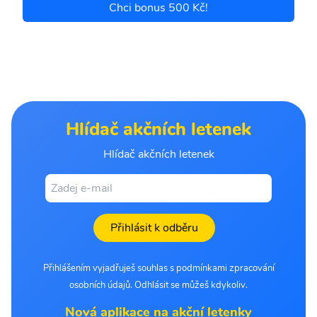
Chci bonus 500 Kč!
Hlídač akčních letenek
Hlídač akčních letenek
Přihlásit k odběru
Přihlášením vyjadřuješ souhlas s podmínkami zpracování
osobních údajů. Odhlásit se můžeš kdykoliv.
Nová aplikace na akční letenky