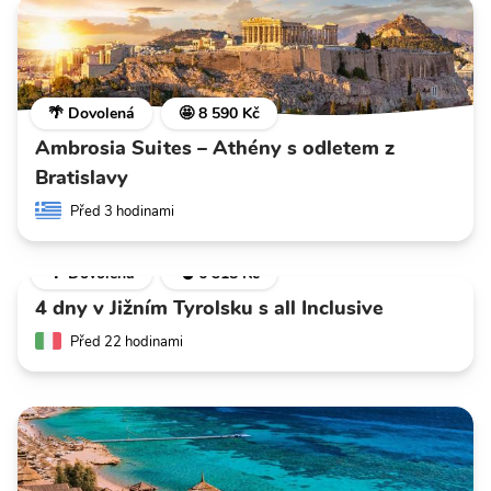
🌴 Dovolená
🤩 8 590 Kč
Ambrosia Suites – Athény s odletem z
Bratislavy
Před 3 hodinami
🌴 Dovolená
💣 6 318 Kč
4 dny v Jižním Tyrolsku s all Inclusive
Před 22 hodinami