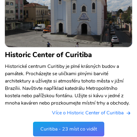
Historic Center of Curitiba
Historické centrum Curitiby je plné krásných budov a
památek. Procházejte se uličkami plnými barvité
architektury a užívejte si atmosféru tohoto města v jižní
Brazílii. Navštivte například katedrálu Metropolitního
kostela nebo pařížskou fontánu. Užijte si kávu v jedné z
mnoha kaváren nebo prozkoumejte místní trhy a obchody.
Více o Historic Center of Curitiba
Curitiba - 23 míst co vidět