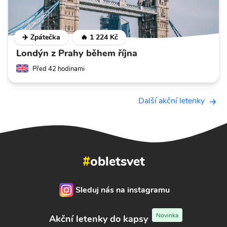
✈️ Zpátečka
🔥 1 224 Kč
Londýn z Prahy během října
Před 42 hodinami
Další akční letenky
#
obletsvet
Sleduj nás na instagramu
Novinka
Akční letenky do kapsy