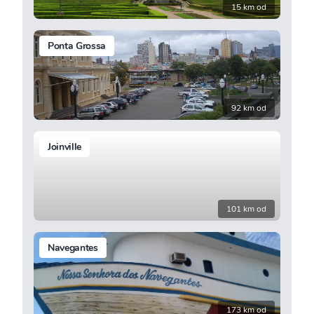
15 km od
Ponta Grossa
92 km od
Joinville
101 km od
Navegantes
173 km od