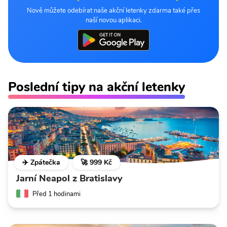
Nově můžete odebírat naše akční letenky zdarma také přes
naší novou aplikaci.
Poslední tipy na akční letenky
✈️ Zpátečka
🚀 999 Kč
Jarní Neapol z Bratislavy
Před 1 hodinami