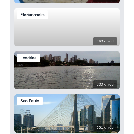
Florianopolis
260 km od
Londrina
300 km od
Sao Paulo
331 km od