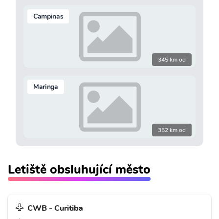
Campinas
345 km od
Maringa
352 km od
Letiště obsluhující město
CWB - Curitiba