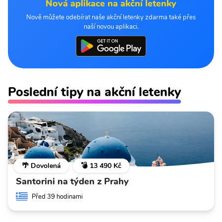
Nová aplikace na akční letenky
Nově můžete odebírat naše akční letenky zdarma také přes
naší novou aplikaci.
Poslední tipy na akční letenky
🌴 Dovolená
💣 13 490 Kč
Santorini na týden z Prahy
Před 39 hodinami