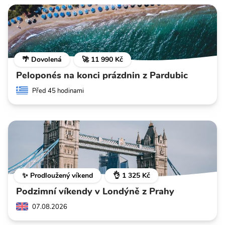
🌴 Dovolená
🚀 11 990 Kč
Peloponés na konci prázdnin z Pardubic
Před 45 hodinami
✨ Prodloužený víkend
👌 1 325 Kč
Podzimní víkendy v Londýně z Prahy
07.08.2026