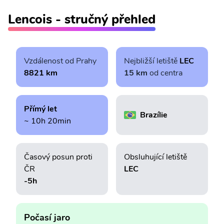
Lencois - stručný přehled
Vzdálenost od Prahy
Nejbližší letiště
LEC
8821 km
15 km
od centra
Přímý let
Brazílie
~ 10h 20min
Časový posun proti
Obsluhující letiště
ČR
LEC
-5h
Počasí jaro