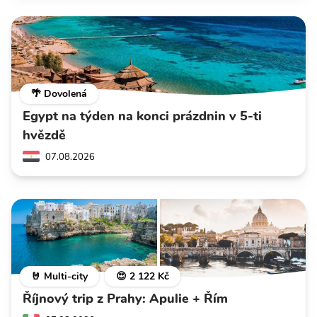
🌴 Dovolená
Egypt na týden na konci prázdnin v 5-ti
hvězdě
07.08.2026
🤘 Multi-city
😍 2 122 Kč
Říjnový trip z Prahy: Apulie + Řím