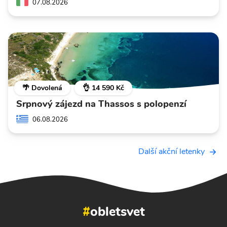
07.08.2026
🌴 Dovolená
👌 14 590 Kč
Srpnový zájezd na Thassos s polopenzí
06.08.2026
Další akční letenky
#
obletsvet