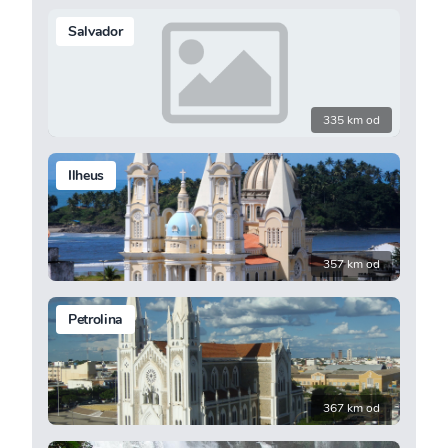
Salvador
335 km od
Ilheus
357 km od
Petrolina
367 km od