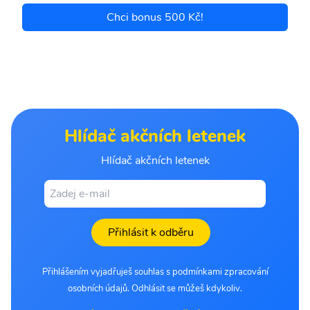
Chci bonus 500 Kč!
Hlídač akčních letenek
Hlídač akčních letenek
Přihlásit k odběru
Přihlášením vyjadřuješ souhlas s podmínkami zpracování
osobních údajů. Odhlásit se můžeš kdykoliv.