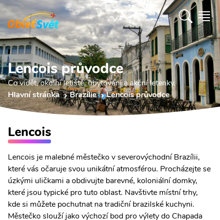
Lencois průvodce
Co vidět, okolní letiště, ubytování a akční letenky.
Hlavní stránka
Brazílie
Lencois průvodce
Lencois
Lencois je malebné městečko v severovýchodní Brazílii,
které vás očaruje svou unikátní atmosférou. Procházejte se
úzkými uličkami a obdivujte barevné, koloniální domky,
které jsou typické pro tuto oblast. Navštivte místní trhy,
kde si můžete pochutnat na tradiční brazilské kuchyni.
Městečko slouží jako výchozí bod pro výlety do Chapada