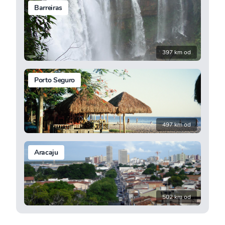
Barreiras
397 km od
Porto Seguro
497 km od
Aracaju
502 km od