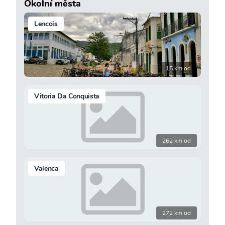
Okolní města
Lencois
15 km od
Vitoria Da Conquista
262 km od
Valenca
272 km od