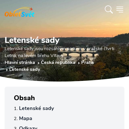
Letenské sady
Letenské sady jsou rozsáhlým parkem v pražské čtvrti
Letná, na levém břehu Vltavy.
Hlavní stránka
Česká republika
Praha
Letenské sady
Obsah
Letenské sady
Mapa
Odkazy