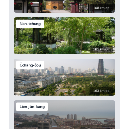
108 km od
Nan-tchung
161 km od
Čchang-čou
163 km od
Lien-jün-kang