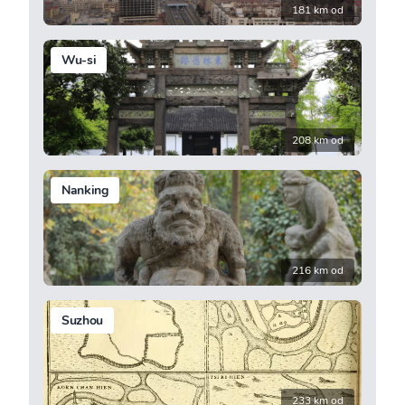
181 km od
Wu-si
208 km od
Nanking
216 km od
Suzhou
233 km od