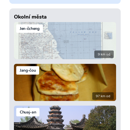
Okolní města
Jen-čcheng
9 km od
Jang-čou
97 km od
Chuaj-an