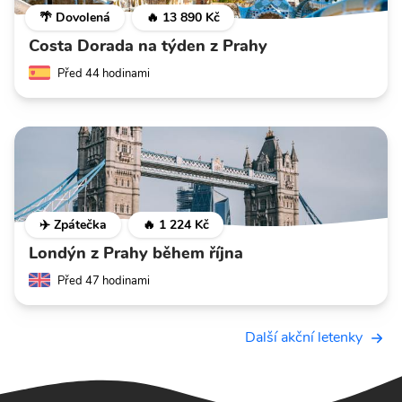
🌴 Dovolená
🔥 13 890 Kč
Costa Dorada na týden z Prahy
Před 44 hodinami
✈️ Zpátečka
🔥 1 224 Kč
Londýn z Prahy během října
Před 47 hodinami
Další akční letenky