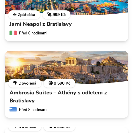
✈️ Zpátečka
🚀 999 Kč
Jarní Neapol z Bratislavy
Před 6 hodinami
🌴 Dovolená
🤩 8 590 Kč
Ambrosia Suites – Athény s odletem z
Bratislavy
Před 8 hodinami
🌴 Dovolená
💣 6 318 Kč