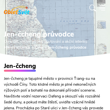
Jen-čcheng průvodce
Co vidět, okolní letiště, ubytování a akční letenky.
Hlavní stránka
Čína
Jen-čcheng průvodce
Jen-čcheng
Jen-čcheng je tajuplné město v provincii Ťiang-su na
východě Číny. Toto klidné město je plné nekonečných
rýžových polí a bohaté na dokonalé přírodní scenerie.
Navštivte vodní rezervaci Dafeng a okouzlí vás rozsáhlé
šedé duny, a pokud máte štěstí, uvidíte vzácné hnědé
jelena. Procházka po Staré ulici v Jen-čcheng vás provede