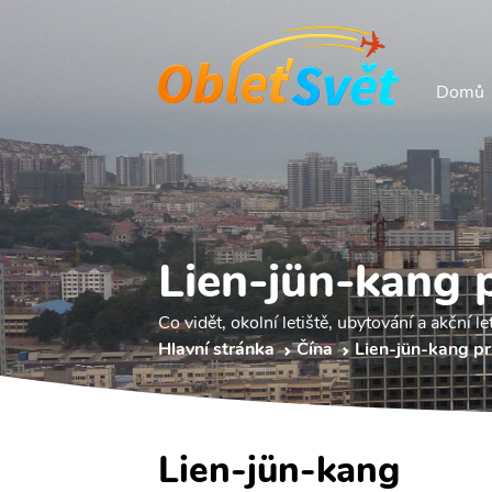
Domů
Lien-jün-kang 
Co vidět, okolní letiště, ubytování a akční le
Hlavní stránka
Čína
Lien-jün-kang p
Lien-jün-kang