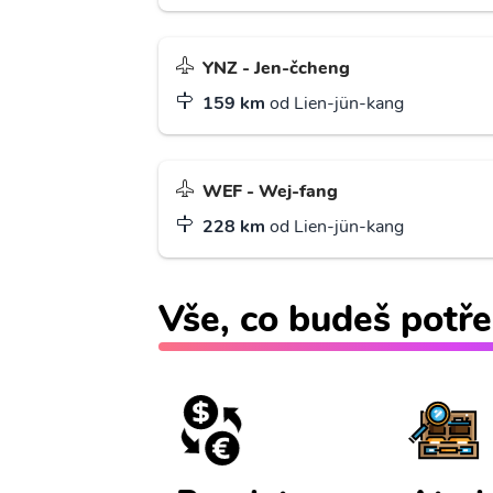
YNZ - Jen-čcheng
159 km
od Lien-jün-kang
WEF - Wej-fang
228 km
od Lien-jün-kang
Vše, co budeš potře