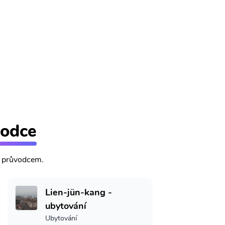
vodce
m průvodcem.
Lien-jün-kang -
ubytování
Ubytování