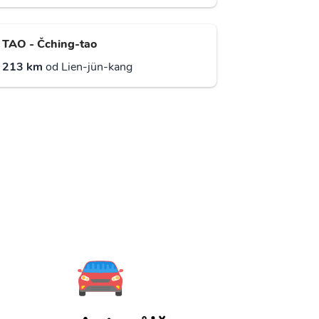
TAO - Čching-tao
213 km
od Lien-jün-kang