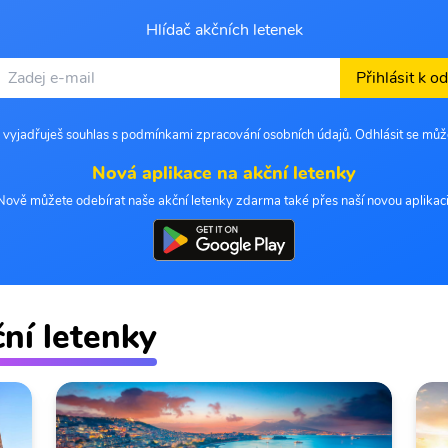
Hlídač akčních letenek
Přihlásit k o
 vyjadřuješ souhlas s podmínkami zpracování osobních údajů. Odhlásit se můž
Nová aplikace na akční letenky
Nově můžete odebírat naše akční letenky zdarma také přes naší novou aplikaci
ční letenky