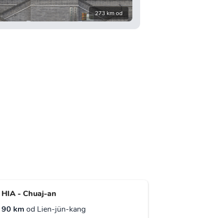
273 km od
HIA - Chuaj-an
90 km
od Lien-jün-kang