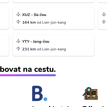
XUZ - Sü-čou
164 km
od Lien-jün-kang
YTY - Jang-čou
231 km
od Lien-jün-kang
bovat na cestu.