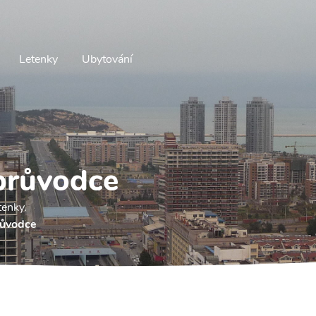
Letenky
Ubytování
průvodce
tenky.
růvodce