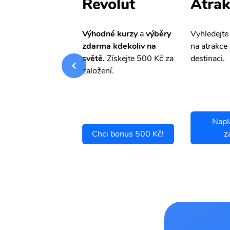
ištění
Revolut
Atrak
pro Vás
slevu ve
Výhodné kurzy
a
výběry
Vyhledejte
0%
na cestovní
zdarma kdekoliv na
na atrakce 
ní a případné
světě.
Získejte 500 Kč za
destinaci.
.
založení.
Napl
ci se pojistit
Chci bonus 500 Kč!
z