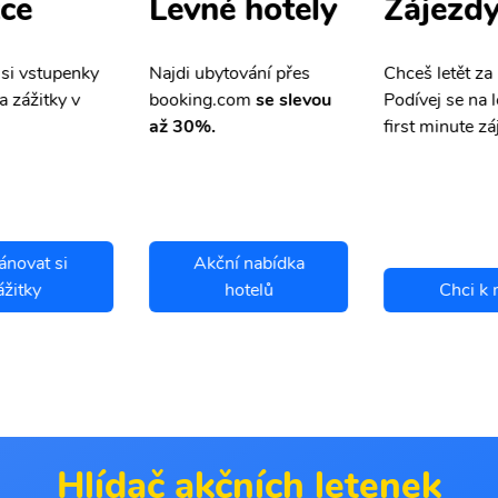
ce
Zájezd
Levné hotely
 si vstupenky
Chceš letět za
Najdi ubytování přes
a zážitky v
Podívej se na l
booking.com
se slevou
first minute zá
až 30%.
ánovat si
Akční nabídka
ážitky
hotelů
Chci k 
Hlídač akčních letenek