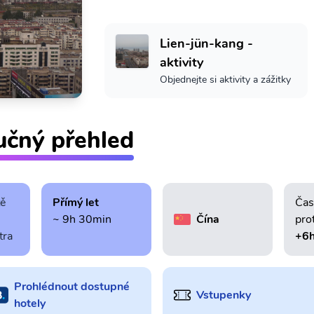
Lien-jün-kang -
aktivity
Objednejte si aktivity a zážitky
učný přehled
tě
Přímý let
Čas
~ 9h 30min
Čína
pro
tra
+6
Prohlédnout dostupné
Vstupenky
hotely