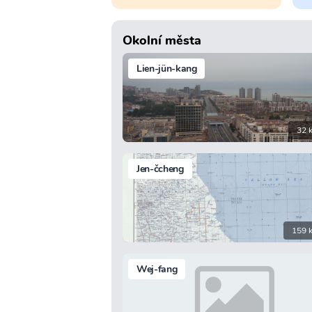
Okolní města
Lien-jün-kang
32 
Jen-čcheng
159 
Wej-fang