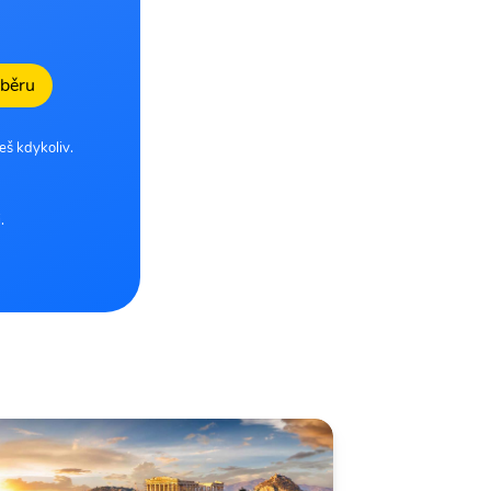
dběru
eš kdykoliv.
.