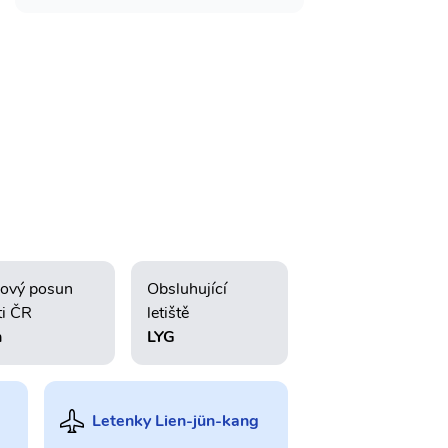
ový posun
Obsluhující
ti ČR
letiště
h
LYG
Letenky Lien-jün-kang