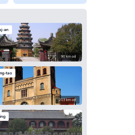
aj-an
90 km od
ng-tao
213 km od
ing