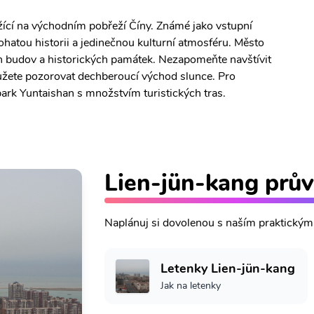
žící na východním pobřeží Číny. Známé jako vstupní
hatou historii a jedinečnou kulturní atmosféru. Město
h budov a historických památek. Nezapomeňte navštívit
ůžete pozorovat dechberoucí východ slunce. Pro
park Yuntaishan s množstvím turistických tras.
Lien-jün-kang prů
Naplánuj si dovolenou s naším praktický
Letenky Lien-jün-kang
Jak na letenky