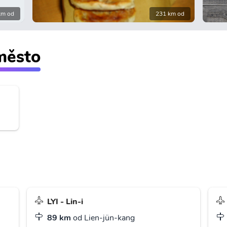
km od
231 km od
 město
LYI - Lin-i
89 km
od Lien-jün-kang