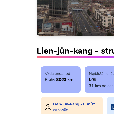
Lien-jün-kang - str
Vzdálenost od
Nejbližší letiš
Prahy
8063 km
LYG
31 km
od cen
Lien-jün-kang - 0 míst
co vidět