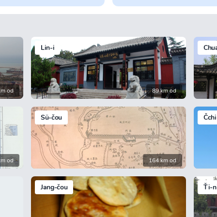
Lin-i
Chu
km od
89 km od
Sü-čou
Čchi
km od
164 km od
Jang-čou
Ťi-n