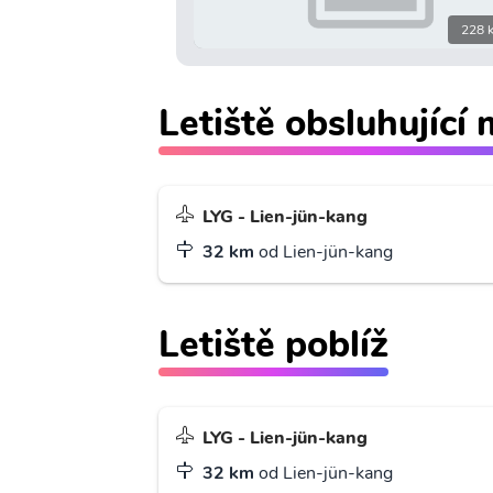
228 
Letiště obsluhující
LYG - Lien-jün-kang
32 km
od Lien-jün-kang
Letiště poblíž
LYG - Lien-jün-kang
32 km
od Lien-jün-kang