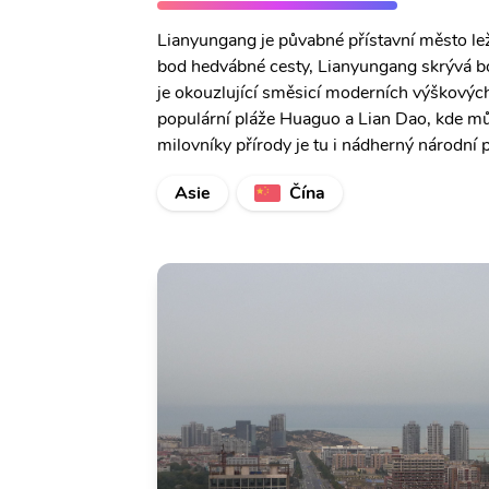
Lianyungang je půvabné přístavní město le
bod hedvábné cesty, Lianyungang skrývá bo
je okouzlující směsicí moderních výškovýc
populární pláže Huaguo a Lian Dao, kde m
milovníky přírody je tu i nádherný národní 
Asie
Čína