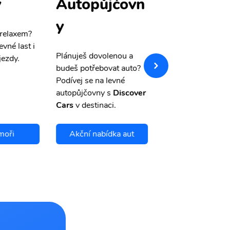
y
Autopůjčovn
Pojištění
y
 relaxem?
Máme pro Vás
sle
evné last i
výši 50%
na cest
Plánuješ dovolenou a
jezdy.
pojištění a případ
budeš potřebovat auto?
storno.
Podívej se na levné
autopůjčovny s
Discover
Cars
v destinaci.
moři
Akční nabídka aut
Chci se pojis