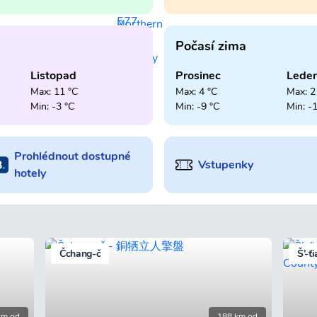
Počasí zima
Listopad
Prosinec
Lede
Max: 11 °C
Max: 4 °C
Max: 2
Min: -3 °C
Min: -9 °C
Min: -
Prohlédnout dostupné
Vstupenky
hotely
Čchang-č
Š’-ť
km od
188 km od