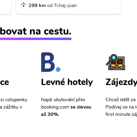
298 km
od Tchaj-jüan
bovat na cestu.
ce
Zájezd
Levné hotely
 si vstupenky
Chceš letět za
Najdi ubytování přes
a zážitky v
Podívej se na l
booking.com
se slevou
first minute zá
až 30%.