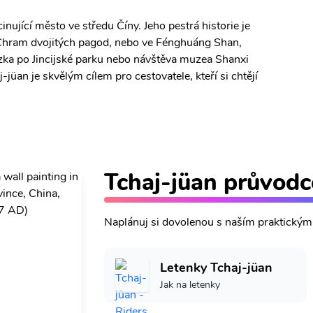
inující město ve středu Číny. Jeho pestrá historie je
e Chram dvojitých pagod, nebo ve Fénghuáng Shan,
zka po Jincijské parku nebo návštěva muzea Shanxi
jüan je skvělým cílem pro cestovatele, kteří si chtějí
Tchaj-jüan průvodc
Naplánuj si dovolenou s naším praktický
Letenky Tchaj-jüan
Jak na letenky