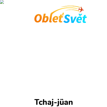
Domů
Tchaj-jüan prů
Co vidět, okolní letiště, ubytování a akční le
Hlavní stránka
Čína
Tchaj-jüan prův
Tchaj-jüan