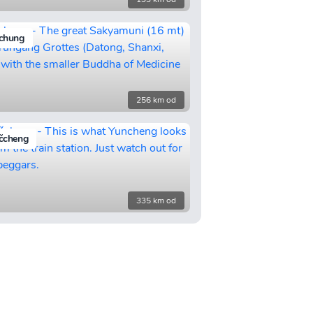
chung
256 km od
čcheng
335 km od