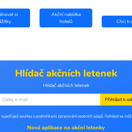
ánovat si
Akční nabídka
ážitky
hotelů
Chci k 
Hlídač akčních letenek
Hlídač akčních letenek
Přihlásit k o
 vyjadřuješ souhlas s podmínkami zpracování osobních údajů. Odhlásit se můž
Nová aplikace na akční letenky