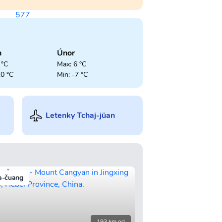
n
Únor
 °C
Max: 6 °C
10 °C
Min: -7 °C
Letenky Tchaj-jüan
ia-čuang
193 km od