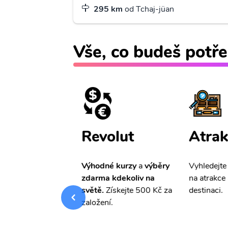
295 km
od Tchaj-jüan
Vše, co budeš potře
ištění
Revolut
Atrak
pro Vás
slevu ve
Výhodné kurzy
a
výběry
Vyhledejte
0%
na cestovní
zdarma kdekoliv na
na atrakce 
ní a případné
světě.
Získejte 500 Kč za
destinaci.
.
založení.