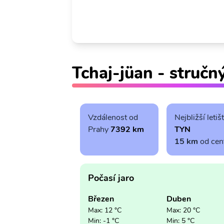
Tchaj-jüan - stručn
Vzdálenost od
Nejbližší letiš
Prahy
7392 km
TYN
15 km
od cen
Počasí jaro
Březen
Duben
Max: 12 °C
Max: 20 °C
Min: -1 °C
Min: 5 °C