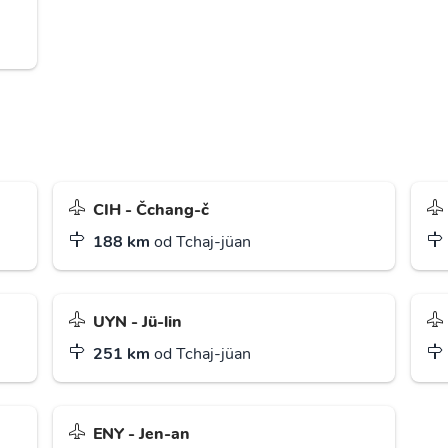
CIH - Čchang-č
188 km
od Tchaj-jüan
UYN - Jü-lin
251 km
od Tchaj-jüan
ENY - Jen-an