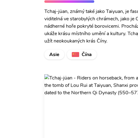
Tchaj-jüan, známý také jako Taiyuan, je fasc
viditelná ve starobylých chrámech, jako j
nádherné hoře pokryté borovicemi. Prochá
ukáže krásu místního umění a kultury. Tchaj-
užít neokoukaných krás Číny.
Asie
Čína