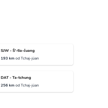
SJW - Š’-ťia-čuang
193 km
od Tchaj-jüan
DAT - Ta-tchung
256 km
od Tchaj-jüan