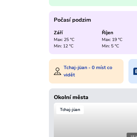
Počasí podzim
Září
Říjen
Max: 25 °C
Max: 19 °C
Min: 12 °C
Min: 5 °C
Tchaj-jüan - 0 míst co
vidět
Okolní města
Tchaj-jüan
15 