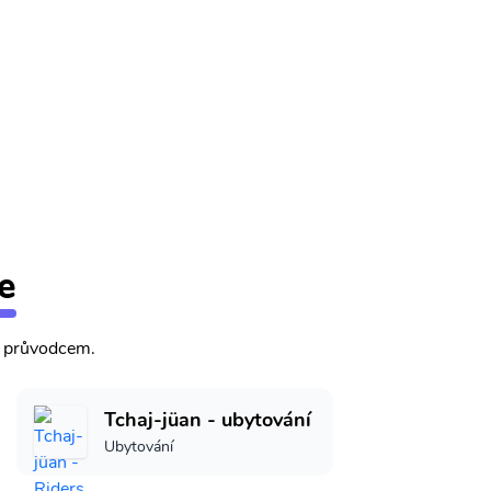
e
m průvodcem.
Tchaj-jüan - ubytování
Ubytování