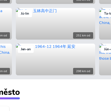
Jü-lin
Ta-t
km od
251 km od
Jen-an
Jün-
km od
298 km od
 město