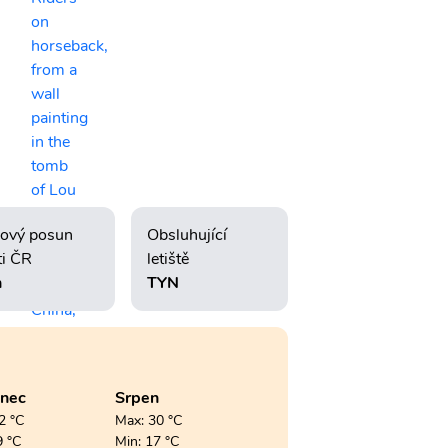
ový posun
Obsluhující
ti ČR
letiště
h
TYN
enec
Srpen
2 °C
Max: 30 °C
9 °C
Min: 17 °C