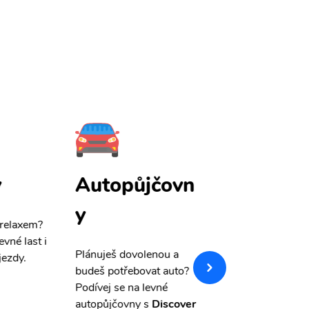
y
Autopůjčovn
Pojištění
y
 relaxem?
Máme pro Vás
sle
evné last i
výši 50%
na cest
Plánuješ dovolenou a
jezdy.
pojištění a případ
budeš potřebovat auto?
storno.
Podívej se na levné
autopůjčovny s
Discover