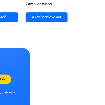
Cars
v destinaci.
moři
Akční nabídka aut
Chci se pojis
dběru
eš kdykoliv.