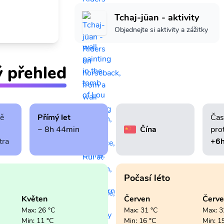
Tchaj-jüan - aktivity
Objednejte si aktivity a zážitky
ý přehled
tě
Přímý let
Čas
~ 8h 44min
Čína
pro
tra
+6
Počasí léto
Květen
Červen
Červ
Max: 26 °C
Max: 31 °C
Max: 3
Min: 11 °C
Min: 16 °C
Min: 1