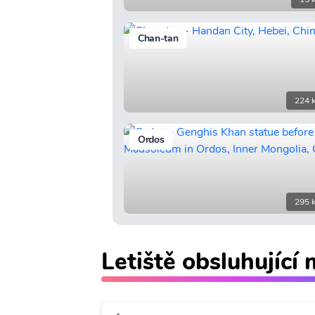
Chan-tan
224 
Ordos
295 
Letiště obsluhující