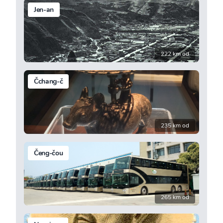
Jen-an
222 km od
Čchang-č
235 km od
Čeng-čou
265 km od