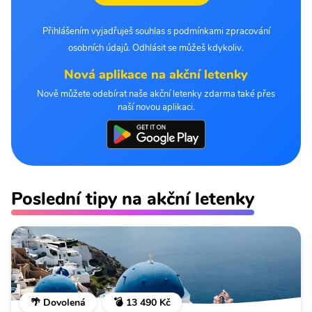
Přihlášením vyjadřuješ souhlas s podmínkami zpracování
osobních údajů. Odhlásit se můžeš kdykoliv.
Nová aplikace na akční letenky
Nově můžete odebírat naše akční letenky zdarma také přes
naší novou aplikaci.
Poslední tipy na akční letenky
🌴 Dovolená
💣 13 490 Kč