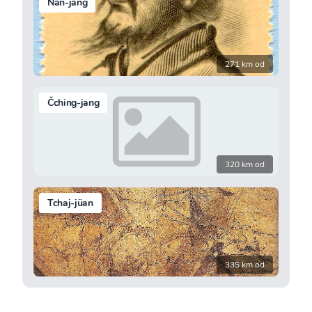
Nan-jang
271 km od
Čching-jang
320 km od
Tchaj-jüan
335 km od