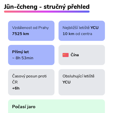
Jün-čcheng - stručný přehled
Vzdálenost od Prahy
Nejbližší letiště
YCU
7525 km
10 km
od centra
Přímý let
Čína
~ 8h 53min
Časový posun proti
Obsluhující letiště
ČR
YCU
+6h
Počasí jaro