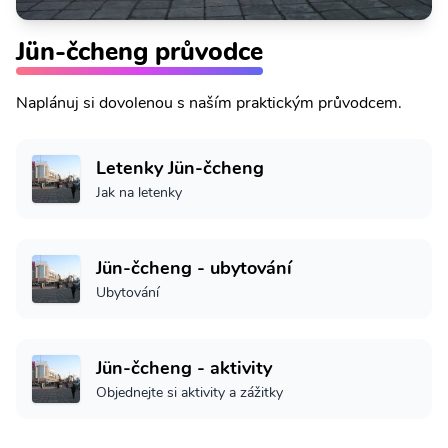
Jün-čcheng průvodce
Naplánuj si dovolenou s naším praktickým průvodcem.
Letenky Jün-čcheng
Jak na letenky
Jün-čcheng - ubytování
Ubytování
Jün-čcheng - aktivity
Objednejte si aktivity a zážitky