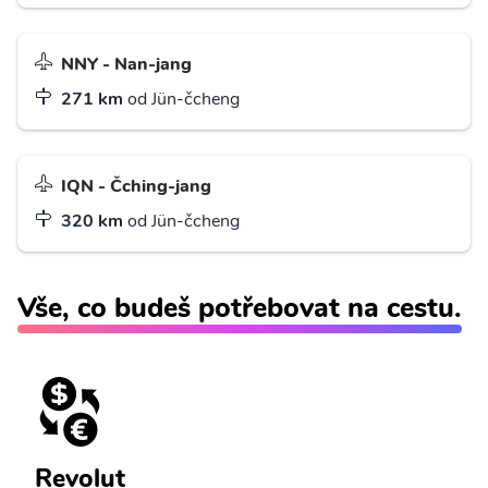
NNY - Nan-jang
271 km
od Jün-čcheng
IQN - Čching-jang
320 km
od Jün-čcheng
Vše, co budeš potřebovat na cestu.
Revolut