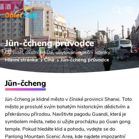
Jün-čcheng průvodce
Co vidět, okolní letiště, ubytování a akční letenky.
Hlavní stránka
Čína
Jün-čcheng průvodce
Jün-čcheng
Jün-čcheng je klidné město v čínské provincii Shanxi. Toto
město je proslulé svým bohatým historickým dědictvím a
překrásnou přírodou. Navštivte pagodu Guandi, která je
symbolem města, nebo si užijte procházku po Guan gong
temple. Pokud hledáte klid a pohodu, vydejte se do
Panlong Mountain Scenic Area, kde najdete impozantní