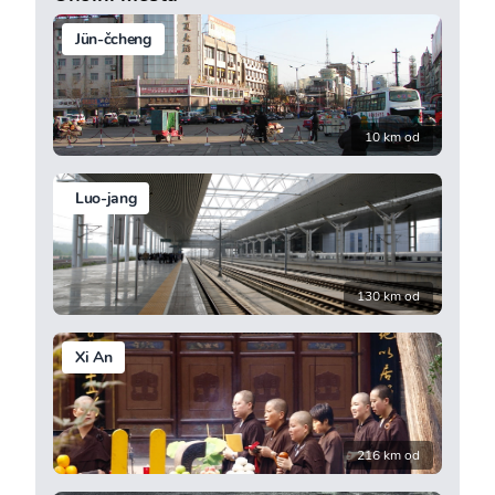
Jün-čcheng
10 km od
Luo-jang
130 km od
Xi An
216 km od