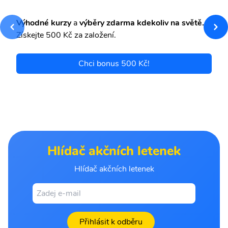
Výhodné kurzy
a
výběry zdarma kdekoliv na světě.
Získejte 500 Kč za založení.
Chci bonus 500 Kč!
Hlídač akčních letenek
Hlídač akčních letenek
Přihlásit k odběru