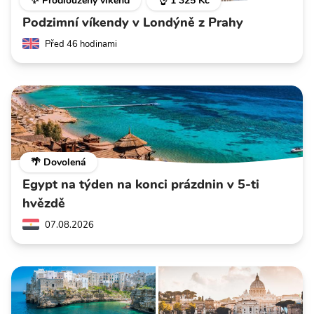
✨ Prodloužený víkend
👌 1 325 Kč
Podzimní víkendy v Londýně z Prahy
Před 46 hodinami
🌴 Dovolená
Egypt na týden na konci prázdnin v 5-ti
hvězdě
07.08.2026