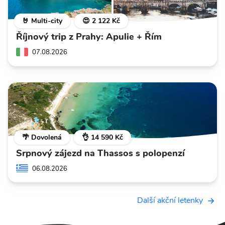
🤘 Multi-city
😍 2 122 Kč
Říjnový trip z Prahy: Apulie + Řím
07.08.2026
🌴 Dovolená
👌 14 590 Kč
Srpnový zájezd na Thassos s polopenzí
06.08.2026
Další akční letenky