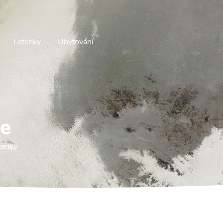
Letenky
Ubytování
ce
tenky.