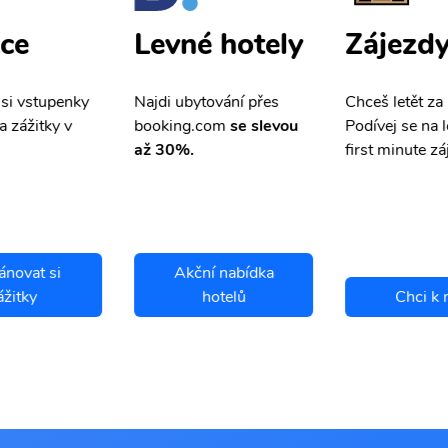
ce
Zájezd
Levné hotely
 si vstupenky
Chceš letět za
Najdi ubytování přes
a zážitky v
Podívej se na l
booking.com
se slevou
first minute zá
až 30%.
ánovat si
Akční nabídka
ážitky
hotelů
Chci k 