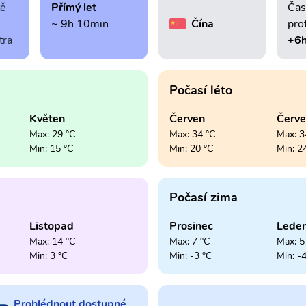
tě
Přímý let
Čas
~ 9h 10min
Čína
pro
tra
+6
Počasí léto
Květen
Červen
Červ
Max: 29 °C
Max: 34 °C
Max: 3
Min: 15 °C
Min: 20 °C
Min: 2
Počasí zima
Listopad
Prosinec
Lede
Max: 14 °C
Max: 7 °C
Max: 5
Min: 3 °C
Min: -3 °C
Min: -
Prohlédnout dostupné