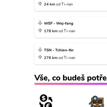
24 km
od Ťi-nan
WEF - Wej-fang
178 km
od Ťi-nan
TSN - Tchien-ťin
276 km
od Ťi-nan
Vše, co budeš potře