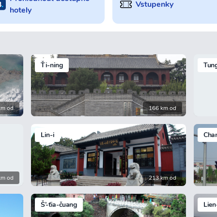
Vstupenky
hotely
Ťi-ning
Tung
km od
166 km od
Lin-i
Cha
km od
213 km od
Š’-ťia-čuang
Lien