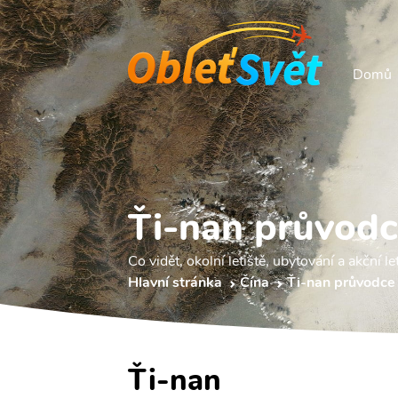
Domů
Ťi-nan průvod
Co vidět, okolní letiště, ubytování a akční le
Hlavní stránka
Čína
Ťi-nan průvodce
Ťi-nan