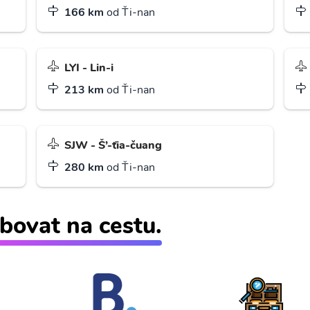
166 km
od Ťi-nan
LYI - Lin-i
213 km
od Ťi-nan
SJW - Š’-ťia-čuang
280 km
od Ťi-nan
bovat na cestu.