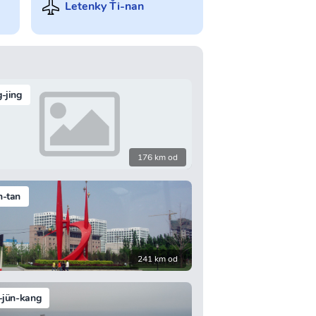
Letenky Ťi-nan
-jing
176 km od
n-tan
241 km od
-jün-kang