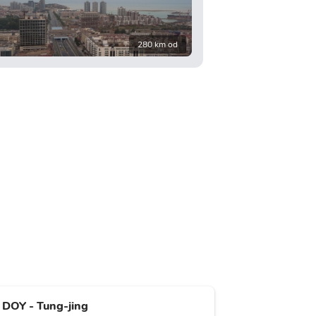
280 km od
DOY - Tung-jing