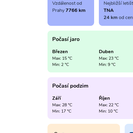
Vzdálenost od
Nejbližší letiš
Prahy
7766 km
TNA
24 km
od cen
Počasí jaro
Březen
Duben
Max: 15 °C
Max: 23 °C
Min: 2 °C
Min: 9 °C
Počasí podzim
Září
Říjen
Max: 28 °C
Max: 22 °C
Min: 17 °C
Min: 10 °C