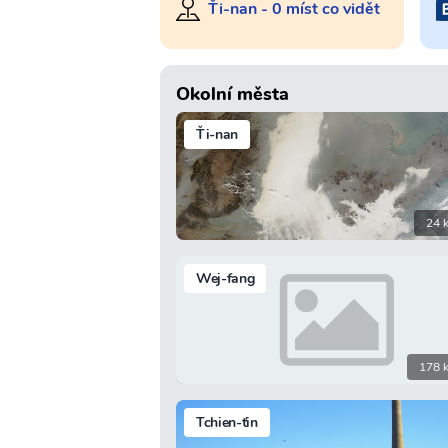
Ťi-nan - 0 míst co vidět
Okolní města
Ťi-nan
24 
Wej-fang
178 
Tchien-ťin