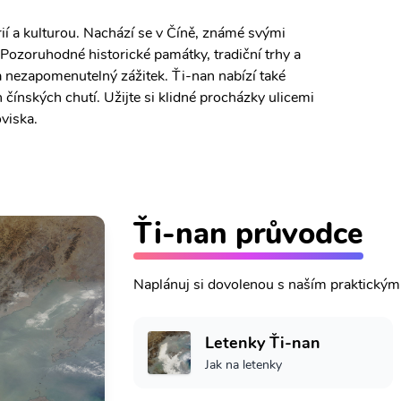
rií a kulturou. Nachází se v Číně, známé svými
Pozoruhodné historické památky, tradiční trhy a
sta nezapomenutelný zážitek. Ťi-nan nabízí také
čínských chutí. Užijte si klidné procházky ulicemi
viska.
Ťi-nan průvodce
Naplánuj si dovolenou s naším praktický
Letenky Ťi-nan
Jak na letenky