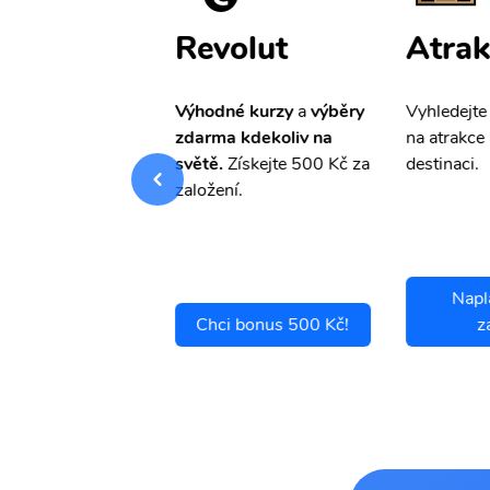
ištění
Revolut
Atrak
pro Vás
slevu ve
Výhodné kurzy
a
výběry
Vyhledejte
0%
na cestovní
zdarma kdekoliv na
na atrakce 
ní a případné
světě.
Získejte 500 Kč za
destinaci.
.
založení.
Napl
ci se pojistit
Chci bonus 500 Kč!
z