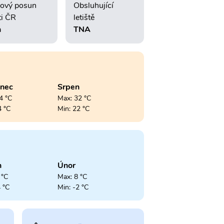
ový posun
Obsluhující
ti ČR
letiště
h
TNA
enec
Srpen
4 °C
Max: 32 °C
4 °C
Min: 22 °C
n
Únor
 °C
Max: 8 °C
4 °C
Min: -2 °C