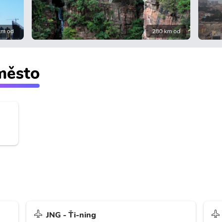
km od
280 km od
 město
JNG - Ťi-ning