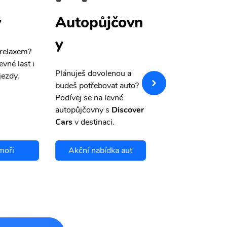
y
Autopůjčovn
Pojištění
y
 relaxem?
Máme pro Vás
sle
evné last i
výši 50%
na cest
Plánuješ dovolenou a
jezdy.
pojištění a případ
budeš potřebovat auto?
storno.
Podívej se na levné
autopůjčovny s
Discover
Cars
v destinaci.
moři
Akční nabídka aut
Chci se pojis