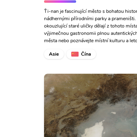
Ťi-nan je fascinující město s bohatou histo
nádhernými přírodními parky a prameništi. 
okouzlující staré uličky dělají z tohoto mí
výjimečnou gastronomii plnou autentických 
města nebo poznávejte místní kulturu a leto
Asie
Čína