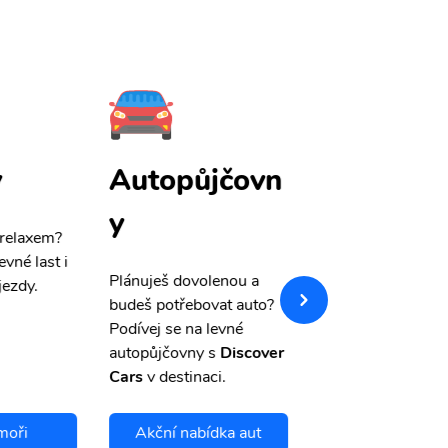
y
Autopůjčovn
Pojištění
y
 relaxem?
Máme pro Vás
sle
evné last i
výši 50%
na cest
Plánuješ dovolenou a
jezdy.
pojištění a případ
budeš potřebovat auto?
storno.
Podívej se na levné
autopůjčovny s
Discover
Cars
v destinaci.
moři
Akční nabídka aut
Chci se pojis