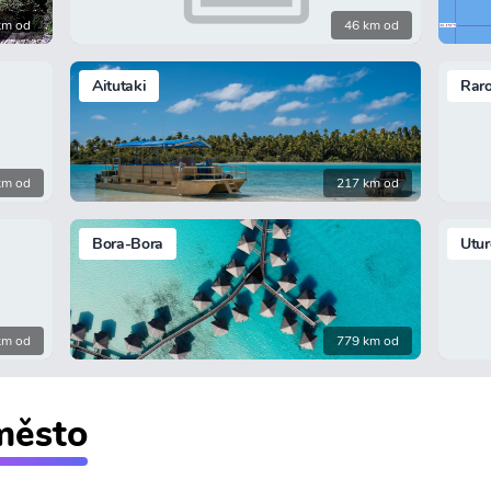
km od
46 km od
Aitutaki
Rar
km od
217 km od
Bora-Bora
Utur
km od
779 km od
 město