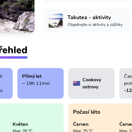
Takutea - aktivity
Objednejte si aktivity a zážitky
řehled
tě
Přímý let
Čas
Cookovy
~ 19h 11min
pro
ostrovy
ra
-1
Počasí léto
Květen
Červen
Červ
Max: 26 °C
Max: 25 °C
Max: 2