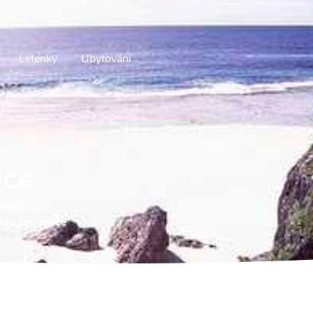
Letenky
Ubytování
dce
tenky.
tea průvodce