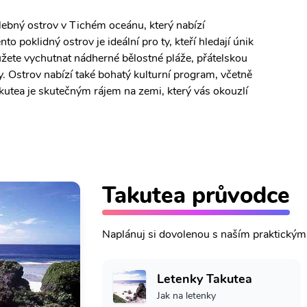
alebný ostrov v Tichém oceánu, který nabízí
 poklidný ostrov je ideální pro ty, kteří hledají únik
ete vychutnat nádherné bělostné pláže, přátelskou
sy. Ostrov nabízí také bohatý kulturní program, včetně
kutea je skutečným rájem na zemi, který vás okouzlí
Takutea průvodce
Naplánuj si dovolenou s naším praktický
Letenky Takutea
Jak na letenky