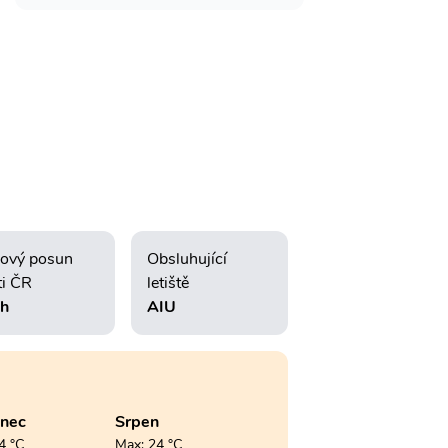
ový posun
Obsluhující
ti ČR
letiště
2h
AIU
enec
Srpen
4 °C
Max: 24 °C