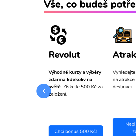
Vše, co budeš potře
ištění
Revolut
Atrak
pro Vás
slevu ve
Výhodné kurzy
a
výběry
Vyhledejte
0%
na cestovní
zdarma kdekoliv na
na atrakce 
ní a případné
světě.
Získejte 500 Kč za
destinaci.
.
založení.
Napl
ci se pojistit
Chci bonus 500 Kč!
z