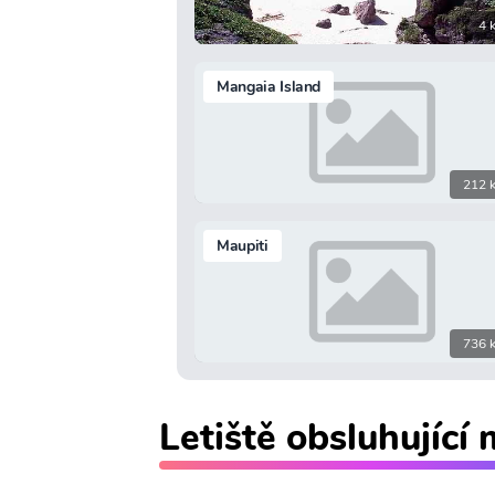
4 
Mangaia Island
212 
Maupiti
736 
Letiště obsluhující