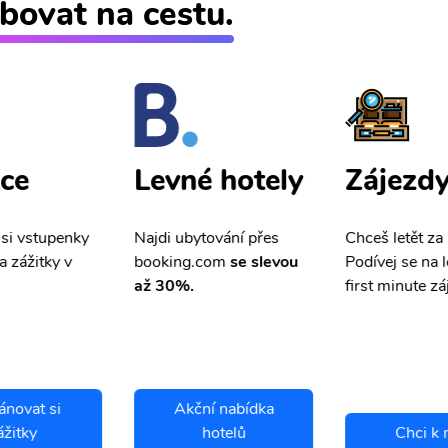
bovat na cestu.
ce
Zájezd
Levné hotely
 si vstupenky
Chceš letět za
Najdi ubytování přes
a zážitky v
Podívej se na l
booking.com
se slevou
first minute zá
až 30%.
ánovat si
Akční nabídka
ážitky
hotelů
Chci k 