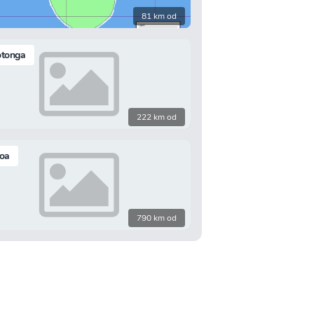
81 km od
otonga
222 km od
oa
790 km od