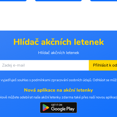
Hlídač akčních letenek
Hlídač akčních letenek
Přihlásit k o
 vyjadřuješ souhlas s podmínkami zpracování osobních údajů. Odhlásit se můž
Nová aplikace na akční letenky
Nově můžete odebírat naše akční letenky zdarma také přes naší novou aplikaci