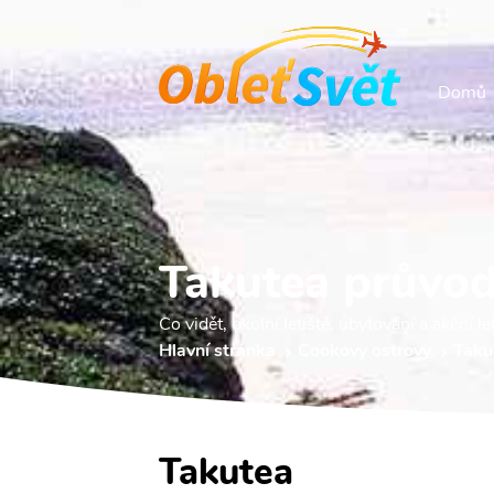
Domů
Takutea průvo
Co vidět, okolní letiště, ubytování a akční le
Hlavní stránka
Cookovy ostrovy
Taku
Takutea