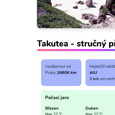
Takutea - stručný p
Vzdálenost od
Nejbližší letiš
Prahy
16606 km
AIU
3 km
od cent
Počasí jaro
Březen
Duben
Max: 27 °C
Max: 27 °C