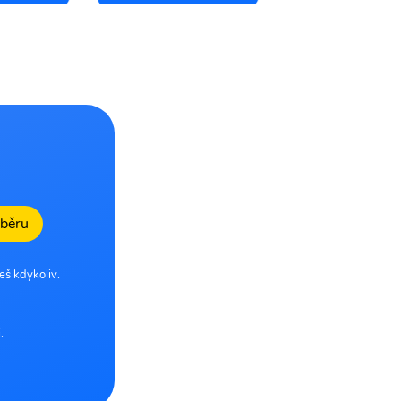
dběru
eš kdykoliv.
.