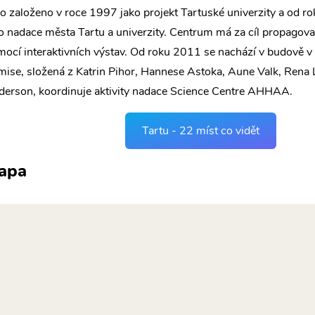
o založeno v roce 1997 jako projekt Tartuské univerzity a od r
o nadace města Tartu a univerzity. Centrum má za cíl propagova
ocí interaktivních výstav. Od roku 2011 se nachází v budově v
ise, složená z Katrin Pihor, Hannese Astoka, Aune Valk, Rena L
erson, koordinuje aktivity nadace Science Centre AHHAA.
Tartu - 22 míst co vidět
apa