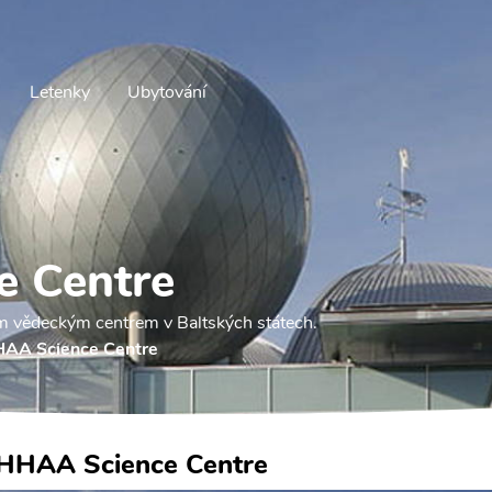
Letenky
Ubytování
 Centre
m vědeckým centrem v Baltských státech.
AA Science Centre
HHAA Science Centre