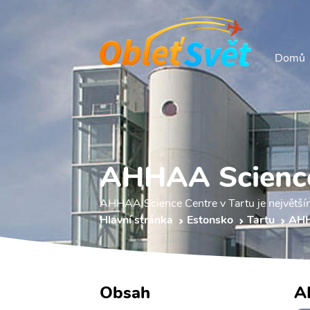
Domů
AHHAA Science
AHHAA Science Centre v Tartu je největší
Hlavní stránka
Estonsko
Tartu
AHH
Obsah
A