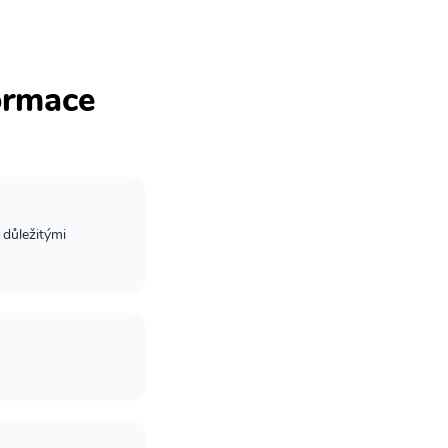
formace
 důležitými