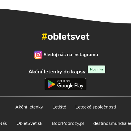
#
obletsvet
Sleduj nás na instagramu
Novinka
Akční letenky do kapsy
Akční letenky
Letiště
Letecké společnosti
Nás
ObletSvet.sk
BobrPodrozy.pl
destinosmundiale