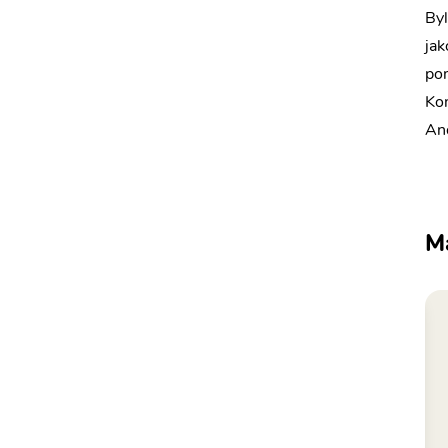
Byl
jak
pom
Kom
And
M