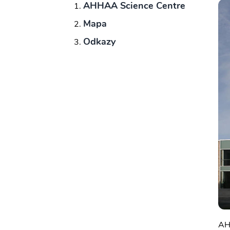
AHHAA Science Centre
Mapa
Odkazy
AHH