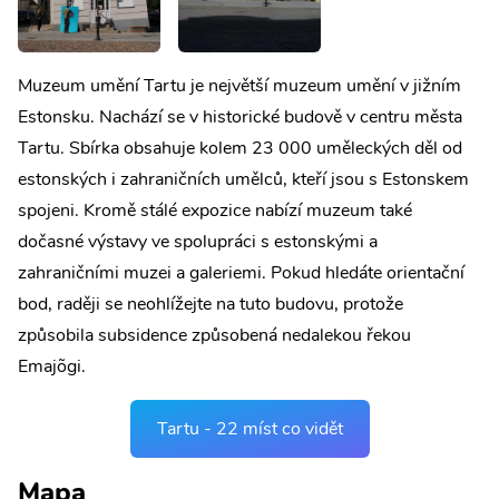
Muzeum umění Tartu je největší muzeum umění v jižním
Estonsku. Nachází se v historické budově v centru města
Tartu. Sbírka obsahuje kolem 23 000 uměleckých děl od
estonských i zahraničních umělců, kteří jsou s Estonskem
spojeni. Kromě stálé expozice nabízí muzeum také
dočasné výstavy ve spolupráci s estonskými a
zahraničními muzei a galeriemi. Pokud hledáte orientační
bod, raději se neohlížejte na tuto budovu, protože
způsobila subsidence způsobená nedalekou řekou
Emajõgi.
Tartu - 22 míst co vidět
Mapa