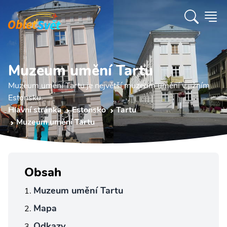
Muzeum umění Tartu
Muzeum umění Tartu je největší muzeum umění v jižním
Estonsku.
Hlavní stránka
Estonsko
Tartu
Muzeum umění Tartu
Obsah
Muzeum umění Tartu
Mapa
Odkazy