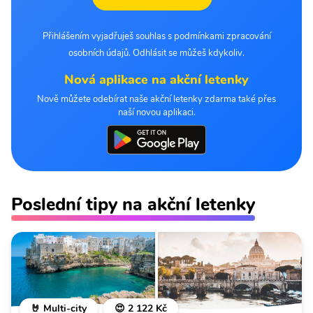
Přihlášením vyjadřuješ souhlas s podmínkami zpracování
osobních údajů. Odhlásit se můžeš kdykoliv.
Nová aplikace na akční letenky
Nově můžete odebírat naše akční letenky zdarma také přes
naší novou aplikaci.
Poslední tipy na akční letenky
🤘 Multi-city
😍 2 122 Kč