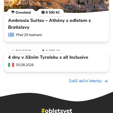
🌴 Dovolená
🤩 8 590 Kč
Ambrosia Suites – Athény s odletem z
Bratislavy
Před 29 hodinami
🌴 Dovolená
💣 6 318 Kč
4 dny v Jižním Tyrolsku s all Inclusive
05.08.2026
Další akční letenky
#
obletsvet