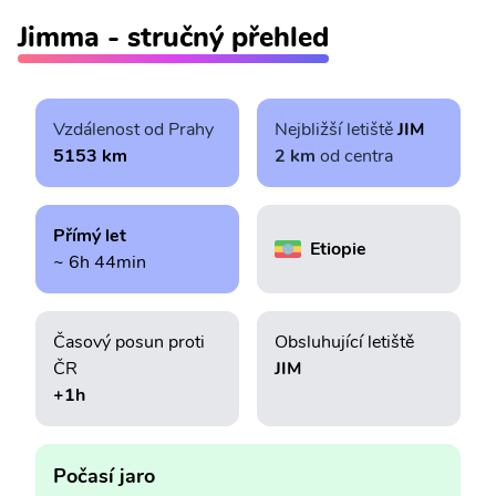
Jimma - stručný přehled
Vzdálenost od Prahy
Nejbližší letiště
JIM
5153 km
2 km
od centra
Přímý let
Etiopie
~ 6h 44min
Časový posun proti
Obsluhující letiště
ČR
JIM
+1h
Počasí jaro