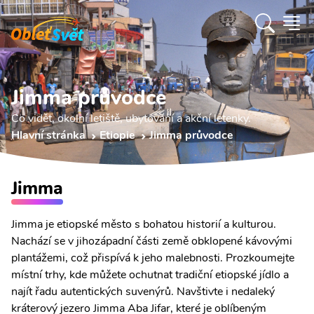
Jimma průvodce
Co vidět, okolní letiště, ubytování a akční letenky.
Hlavní stránka
Etiopie
Jimma průvodce
Jimma
Jimma je etiopské město s bohatou historií a kulturou.
Nachází se v jihozápadní části země obklopené kávovými
plantážemi, což přispívá k jeho malebnosti. Prozkoumejte
místní trhy, kde můžete ochutnat tradiční etiopské jídlo a
najít řadu autentických suvenýrů. Navštivte i nedaleký
kráterový jezero Jimma Aba Jifar, které je oblíbeným