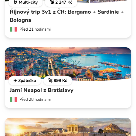
🤘 Multi-city
💣 2 247 Kč
Říjnový trip 3v1 z ČR: Bergamo + Sardinie +
Bologna
Před 21 hodinami
✈️ Zpátečka
🚀 999 Kč
Jarní Neapol z Bratislavy
Před 28 hodinami