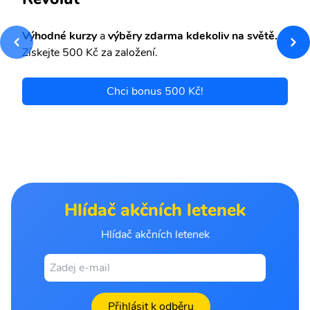
Výhodné kurzy
a
výběry zdarma kdekoliv na světě.
Získejte 500 Kč za založení.
Chci bonus 500 Kč!
Hlídač akčních letenek
Hlídač akčních letenek
Přihlásit k odběru