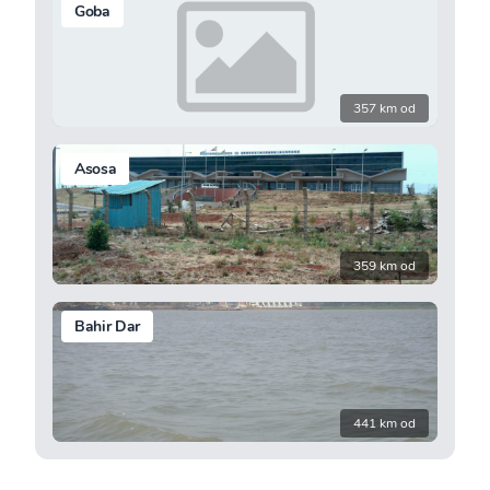
Goba
357 km od
Asosa
359 km od
Bahir Dar
441 km od