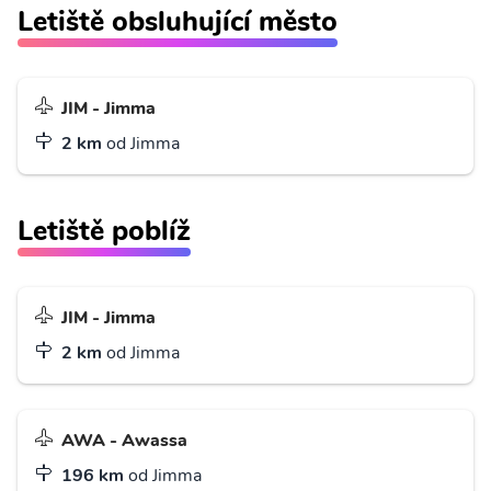
Letiště obsluhující město
JIM - Jimma
2 km
od Jimma
Letiště poblíž
JIM - Jimma
2 km
od Jimma
AWA - Awassa
196 km
od Jimma