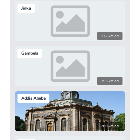
Jinka
212 km od
Gambela
255 km od
Addis Abeba
260 km od