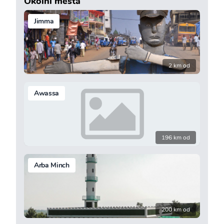
Okolní města
Jimma
2 km od
Awassa
196 km od
Arba Minch
200 km od