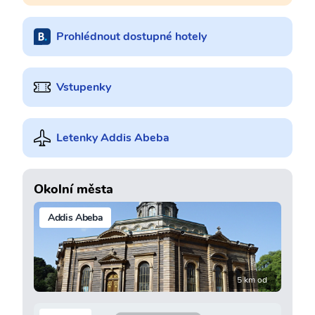
Prohlédnout dostupné hotely
Vstupenky
Letenky Addis Abeba
Okolní města
Addis Abeba
5 km od