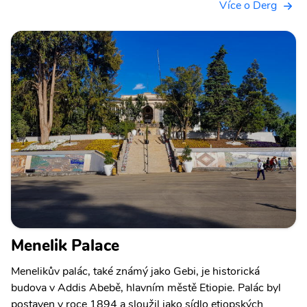
Více o Derg
Menelik Palace
Menelikův palác, také známý jako Gebi, je historická
budova v Addis Abebě, hlavním městě Etiopie. Palác byl
postaven v roce 1894 a sloužil jako sídlo etiopských