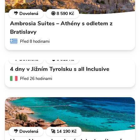
🌴 Dovolená
🤩 8 590 Kč
Ambrosia Suites – Athény s odletem z
Bratislavy
Před 8 hodinami
🌴 Dovolená
💣 6 318 Kč
4 dny v Jižním Tyrolsku s all Inclusive
Před 26 hodinami
🌴 Dovolená
🚀 14 190 Kč