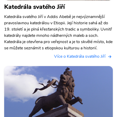
Katedrála svatého Jiří
Katedrála svatého Jiří v Addis Abebě je nejvýznamnější
pravoslavnou katedrálou v Etiopii. Její historie sahá až do
19. století a je plná křesťanských tradic a symboliky. Uvnitř
katedrály najdete mnoho nádherných maleb a soch.
Katedrála je otevřena pro veřejnost a je to skvělé místo, kde
se můžete seznámit s etiopskou kulturou a historií.
Více o Katedrála svatého Jiří