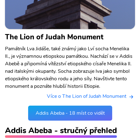
The Lion of Judah Monument
Památník Lva Jidáše, také známý jako Lví socha Menelika
II., je významnou etiopskou památkou. Nachází se v Addis
Abebě a připomíná vítězství etiopského císaře Menelika II.
nad italskými okupanty. Socha zobrazuje lva jako symbol
etiopského královského rodu a jeho síly. Navštivte tento
monument a poznáte hlubší historii Etiopie.
Více o The Lion of Judah Monument
Addis Abeba - 18 míst co vidět
Addis Abeba - stručný přehled