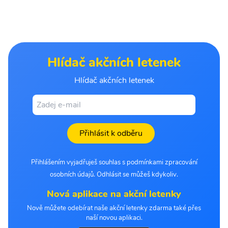
Hlídač akčních letenek
Hlídač akčních letenek
Přihlásit k odběru
Přihlášením vyjadřuješ souhlas s podmínkami zpracování
osobních údajů. Odhlásit se můžeš kdykoliv.
Nová aplikace na akční letenky
Nově můžete odebírat naše akční letenky zdarma také přes
naší novou aplikaci.