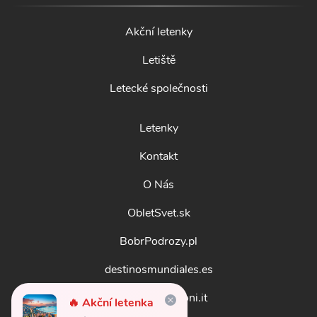
Akční letenky
Letiště
Letecké společnosti
Letenky
Kontakt
O Nás
ObletSvet.sk
BobrPodrozy.pl
destinosmundiales.es
guidadestinazioni.it
🔥 Akční letenka