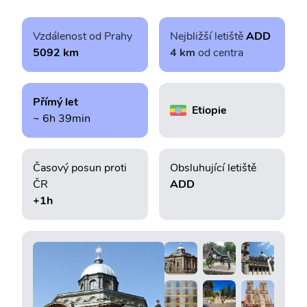
Vzdálenost od Prahy
Nejbližší letiště
ADD
5092 km
4 km
od centra
Přímý let
Etiopie
~ 6h 39min
Časový posun proti
Obsluhující letiště
ČR
ADD
+1h