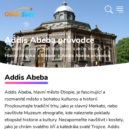
Addis Abeba průvodce
Co vidět, okolní letiště, ubytování a akční letenky.
Hlavní stránka
Etiopie
Addis Abeba průvodce
Addis Abeba
Addis Abeba, hlavní město Etiopie, je fascinující a
rozmanité město s bohatou kulturou a historií.
Prozkoumejte tradiční trhy, jako je slavný Merkato, nebo
navštivte Muzeum etnografie, kde naleznete poklady
etiopské historie a kultury. Nezapomeňte navštívit i kostely,
jako je chrám svatého Jiří a katedrála svaté Trojice. Addis