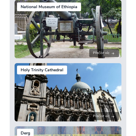
National Museum of Ethiopia
Přečíst víc
Holy Trinity Cathedral
Přečíst víc
Derg