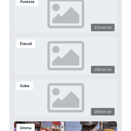
Awassa
215 km od
Dessié
256 km od
Goba
258 km od
Jimma