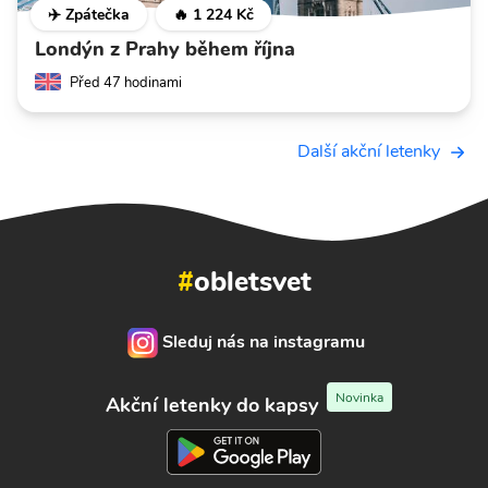
✈️ Zpátečka
🔥 1 224 Kč
Londýn z Prahy během října
Před 47 hodinami
Další akční letenky
#
obletsvet
Sleduj nás na instagramu
Novinka
Akční letenky do kapsy