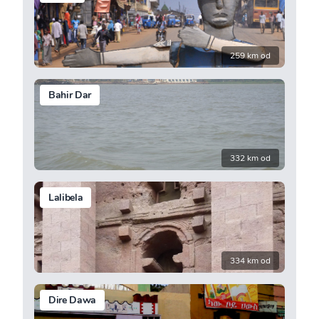
259 km od
Bahir Dar
332 km od
Lalibela
334 km od
Dire Dawa