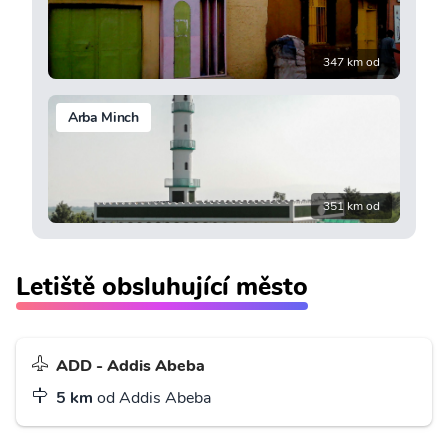
347 km od
Arba Minch
351 km od
Letiště obsluhující město
ADD - Addis Abeba
5 km
od Addis Abeba