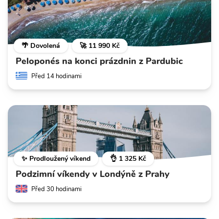
🌴 Dovolená
🚀 11 990 Kč
Peloponés na konci prázdnin z Pardubic
Před 14 hodinami
✨ Prodloužený víkend
👌 1 325 Kč
Podzimní víkendy v Londýně z Prahy
Před 30 hodinami