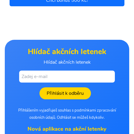
Chci bonus 500 Kč!
Hlídač akčních letenek
Hlídač akčních letenek
Přihlásit k odběru
Přihlášením vyjadřuješ souhlas s podmínkami zpracování
osobních údajů. Odhlásit se můžeš kdykoliv.
Nová aplikace na akční letenky