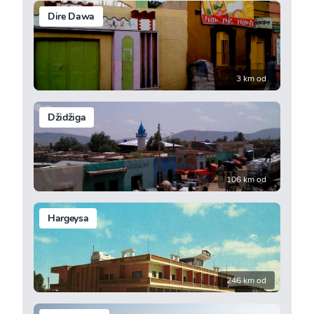
Dire Dawa
3 km od
Džidžiga
106 km od
Hargeysa
246 km od