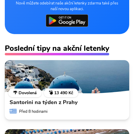
Nově můžete odebírat naše akční letenky zdarma také přes
naší novou aplikaci.
Poslední tipy na akční letenky
🌴 Dovolená
💣 13 490 Kč
Santorini na týden z Prahy
Před 8 hodinami