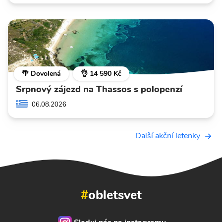
🌴 Dovolená
👌 14 590 Kč
Srpnový zájezd na Thassos s polopenzí
06.08.2026
Další akční letenky
#
obletsvet