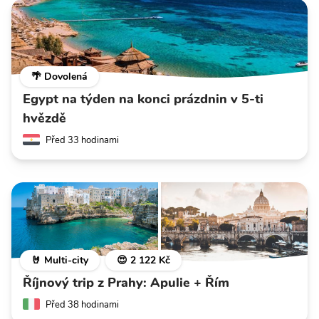
🌴 Dovolená
Egypt na týden na konci prázdnin v 5-ti
hvězdě
Před 33 hodinami
🤘 Multi-city
😍 2 122 Kč
Říjnový trip z Prahy: Apulie + Řím
Před 38 hodinami