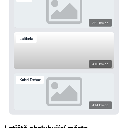
352 km od
Lalibela
410 km od
Kabri Dehar
414 km od