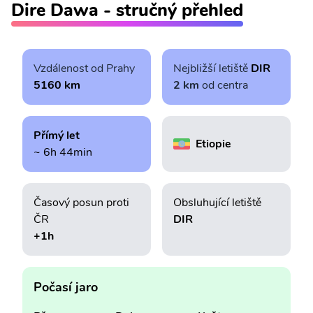
Dire Dawa - stručný přehled
Vzdálenost od Prahy
Nejbližší letiště
DIR
5160 km
2 km
od centra
Přímý let
Etiopie
~ 6h 44min
Časový posun proti
Obsluhující letiště
ČR
DIR
+1h
Počasí jaro