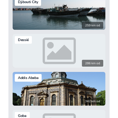
Djibouti City
259 km od
Dessié
286 km od
Addis Abeba
342 km od
Goba