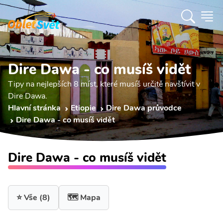
Dire Dawa - co musíš vidět
Tipy na nejlepších 8 míst, které musíš určitě navštívit v
Dire Dawa.
Hlavní stránka
Etiopie
Dire Dawa průvodce
Dire Dawa - co musíš vidět
Dire Dawa - co musíš vidět
⭐ Vše
(8)
🗺️ Mapa