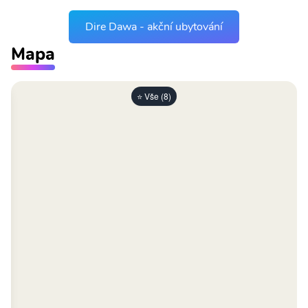
Dire Dawa - akční ubytování
Mapa
⭐ Vše (8)