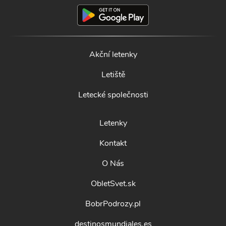
Akční letenky
Letiště
Letecké společnosti
Letenky
Kontakt
O Nás
ObletSvet.sk
BobrPodrozy.pl
destinosmundiales.es