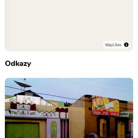
MapLibre
Odkazy