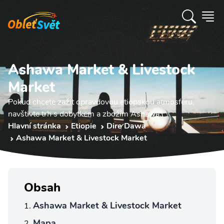
Ashawa Market & Livestock
Market
Pokud chcete zažít opravdovou etiopskou atmosféru,
navštivte trh s dobytkem a zbožím Ashawa.
Hlavní stránka
Etiopie
Dire Dawa
Ashawa Market & Livestock Market
Obsah
Ashawa Market & Livestock Market
Mapa