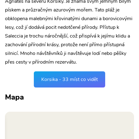
Agriates na severu Korsiky. Je známá svým jemným bílým
pískem a průzračným azurovým mořem. Tato pláž je
obklopena malebnými křovinatými dunami a borovicovými
lesy, což jí dodává pocit nedotčené přírody. Přístup k
Saleccia je trochu náročnější, což přispívá k jejímu klidu a
zachování přírodní krásy, protože není přímo přístupná
silnicí. Mnoho návštěvníků ji navštěvuje lodí nebo pěšky
přes cesty v přírodním rezervátu.
Korsika - 33 míst co vidět
Mapa