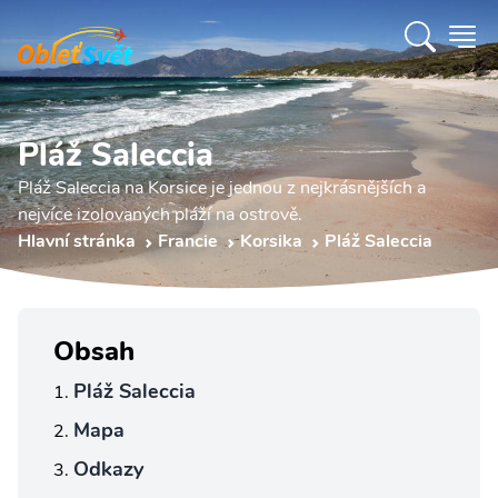
Pláž Saleccia
Pláž Saleccia na Korsice je jednou z nejkrásnějších a
nejvíce izolovaných pláží na ostrově.
Hlavní stránka
Francie
Korsika
Pláž Saleccia
Obsah
Pláž Saleccia
Mapa
Odkazy