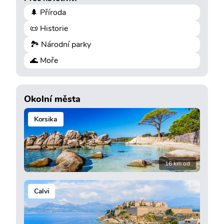
🌲 Příroda
📜 Historie
🏞️ Národní parky
🌊 Moře
Okolní města
Korsika
16 km od
Calvi