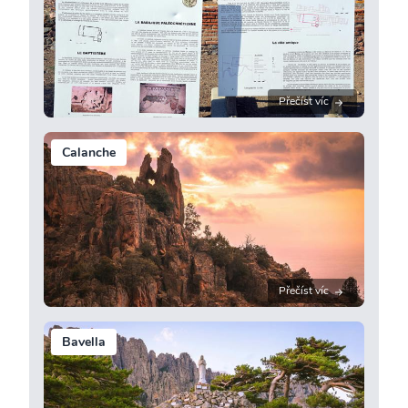
Přečíst víc
Calanche
Přečíst víc
Bavella