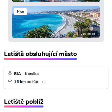
Nice
210 km od
Letiště obsluhující město
BIA - Korsika
16 km
od Korsika
Letiště poblíž