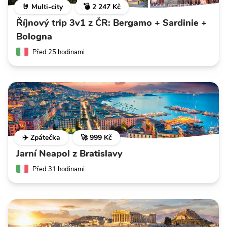
🤘 Multi-city
💣 2 247 Kč
Říjnový trip 3v1 z ČR: Bergamo + Sardinie +
Bologna
Před 25 hodinami
✈️ Zpátečka
🚀 999 Kč
Jarní Neapol z Bratislavy
Před 31 hodinami