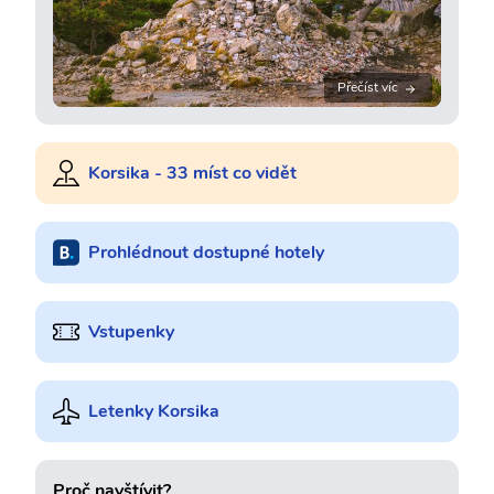
Přečíst víc
Korsika - 33 míst co vidět
Prohlédnout dostupné hotely
Vstupenky
Letenky Korsika
Proč navštívit?