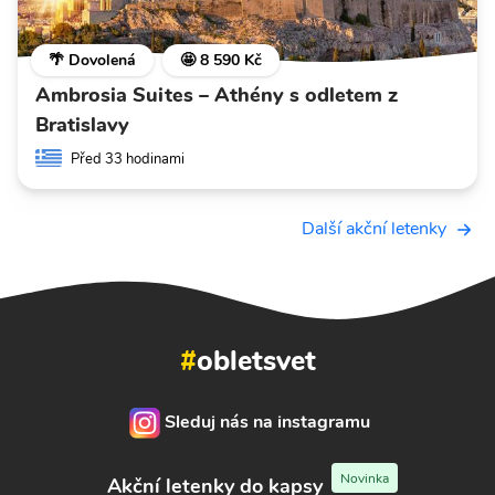
🌴 Dovolená
🤩 8 590 Kč
Ambrosia Suites – Athény s odletem z
Bratislavy
Před 33 hodinami
Další akční letenky
#
obletsvet
Sleduj nás na instagramu
Novinka
Akční letenky do kapsy