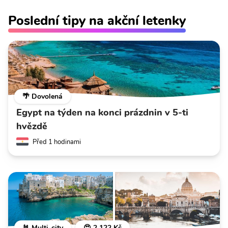
Poslední tipy na akční letenky
🌴 Dovolená
Egypt na týden na konci prázdnin v 5-ti
hvězdě
Před 1 hodinami
🤘 Multi-city
😍 2 122 Kč