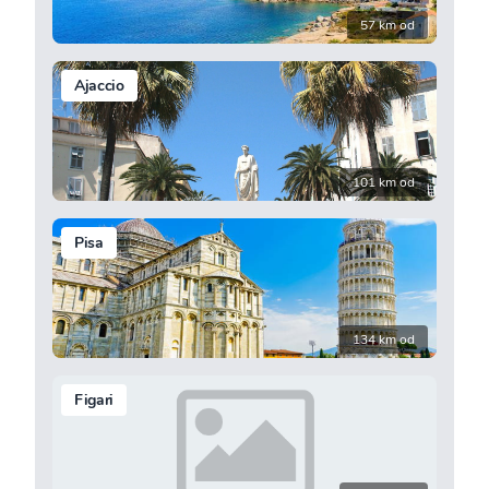
57 km od
Ajaccio
101 km od
Pisa
134 km od
Figari