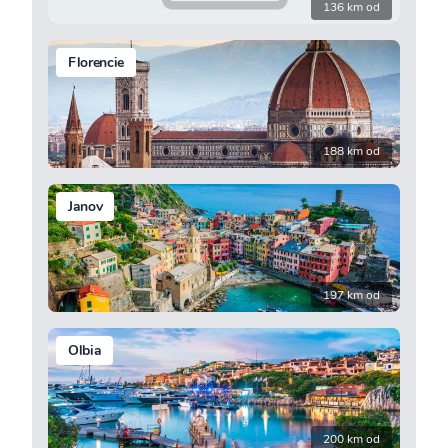
136 km od
Florencie
188 km od
Janov
197 km od
Olbia
200 km od