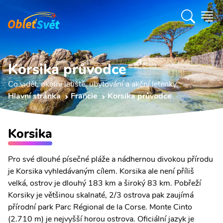
Korsika průvodce
Co vidět, okolní letiště, ubytování a akční letenky.
Hlavní stránka
Francie
Korsika průvodce
Korsika
Pro své dlouhé písečné pláže a nádhernou divokou přírodu
je Korsika vyhledávaným cílem. Korsika ale není příliš
velká, ostrov je dlouhý 183 km a široký 83 km. Pobřeží
Korsiky je většinou skalnaté, 2/3 ostrova pak zaujímá
přírodní park Parc Régional de la Corse. Monte Cinto
(2.710 m) je nejvyšší horou ostrova. Oficiální jazyk je