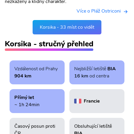
nezkažený a klidný charakter.
Více o Pláž Ostriconi
Korsika - 33 míst co vidět
Korsika - stručný přehled
Vzdálenost od Prahy
Nejbližší letiště
BIA
904 km
16 km
od centra
Přímý let
Francie
~ 1h 24min
Časový posun proti
Obsluhující letiště
ČR
BIA