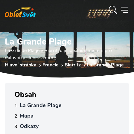
La Grande Plage
La Grande Plage v Biarritzu je ideálním místem pro
milovníky slunce a moře.
Hlavní stránka
Francie
Biarritz
La Grande Plage
Obsah
La Grande Plage
Mapa
Odkazy