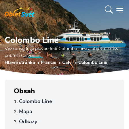
Colombo Line
Vyzkoušejte si plavbu lodí Colombo Line a objevte krásy
pobřeží Calvi.
Hlavní stránka
Francie
Calvi
Colombo Line
Obsah
Colombo Line
Mapa
Odkazy