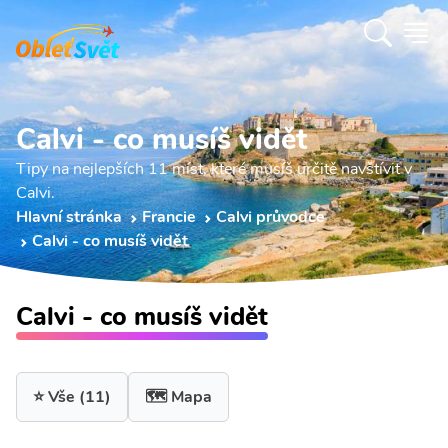
Calvi - co musíš vidět
Tipy na nejlepších 11 míst, které musíš určitě navštívit v
Calvi.
Hlavní stránka
Francie
Calvi průvodce
Calvi - co musíš vidět
Calvi - co musíš vidět
⭐ Vše
(11)
🗺️ Mapa