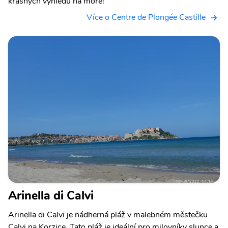
krásných výhledů na moře!
Více o Centre de Plongée Castille
Arinella di Calvi
Arinella di Calvi je nádherná pláž v malebném městečku
Calvi na Korzice. Tato pláž je ideální pro milovníky slunce a