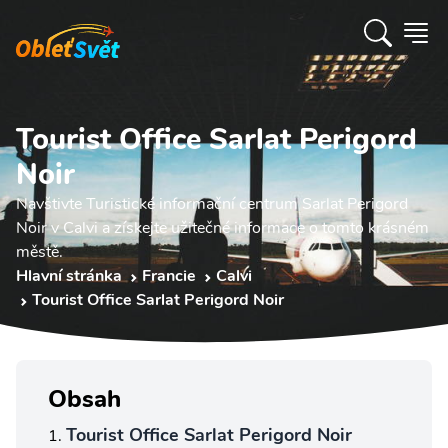
Tourist Office Sarlat Perigord
Noir
Navštivte Turistické informační centrum Sarlat Perigord
Noir v Calvi a získejte užitečné informace o tomto krásném
městě.
Hlavní stránka
Francie
Calvi
Tourist Office Sarlat Perigord Noir
Obsah
Tourist Office Sarlat Perigord Noir