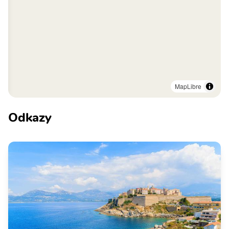
MapLibre
Odkazy