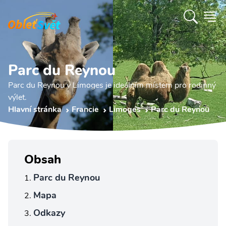
Parc du Reynou
Parc du Reynou v Limoges je ideálním místem pro rodinný
výlet.
Hlavní stránka
Francie
Limoges
Parc du Reynou
Obsah
Parc du Reynou
Mapa
Odkazy