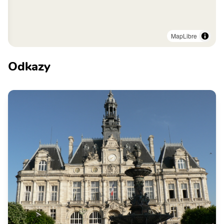
MapLibre
Odkazy