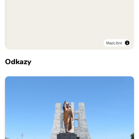
MapLibre
Odkazy