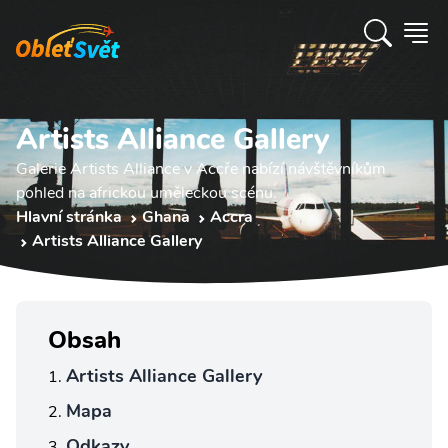
Artists Alliance Gallery
Galerie Artists Alliance v Accře nabízí návštěvníkům
pohled na africkou uměleckou scénu.
Hlavní stránka
Ghana
Accra
Artists Alliance Gallery
Obsah
Artists Alliance Gallery
Mapa
Odkazy