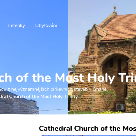
Letenky
Ubytování
h of the Most Holy Tri
ednou z nejvýznamnějších církevních staveb v Ghaně.
ral Church of the Most Holy Trinity
Cathedral Church of the Mos