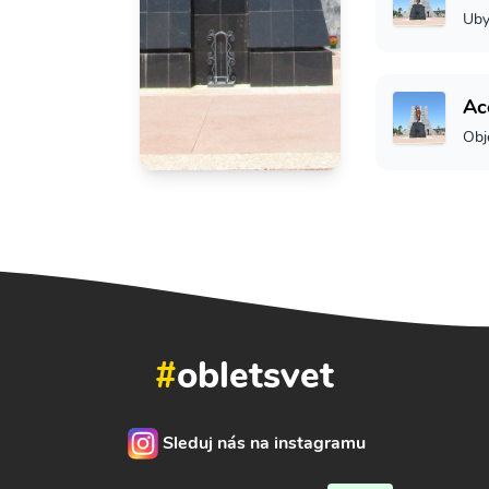
Uby
Acc
Obje
#
obletsvet
Sleduj nás na instagramu