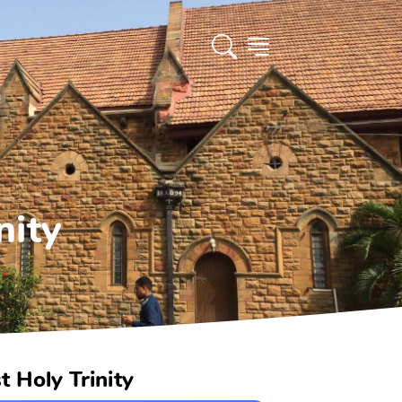
nity
t Holy Trinity