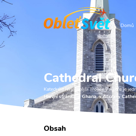
Domů
Cathedral Churc
Katedrála Nejsvětější Trojice v Accře je j
Hlavní stránka
Ghana
Accra
Cathed
Obsah