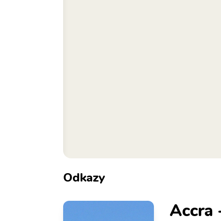
Odkazy
Accra 