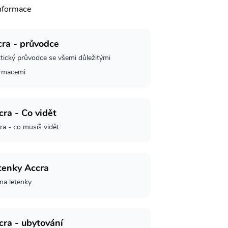
informace
cra - průvodce
tický průvodce se všemi důležitými
ormacemi
cra - Co vidět
ra - co musíš vidět
tenky Accra
 na letenky
cra - ubytování