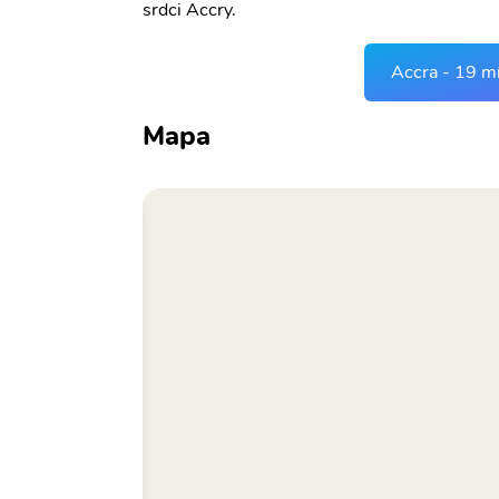
srdci Accry.
Accra - 19 mí
Mapa