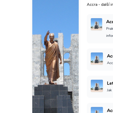
Accra - další 
Ac
Prak
inf
Ac
Acc
Le
Jak
Ac