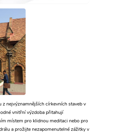
ou z nejvýznamnějších církevních staveb v
odné vnitřní výzdoba přitahují
álním místem pro klidnou meditaci nebo pro
drálu a prožijte nezapomenutelné zážitky v